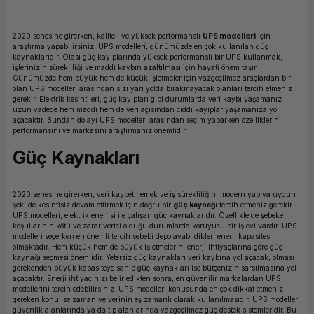
ork Bileşenleri
ek
2020 senesine girerken, kaliteli ve yüksek performanslı
UPS modelleri
için
araştırma yapabilirsiniz. UPS modelleri, günümüzde en çok kullanılan güç
kaynaklarıdır. Olası güç kayıplarında yüksek performanslı bir UPS kullanmak,
işlerinizin sürekliliği ve maddi kaybın azaltılması için hayati önem taşır.
Günümüzde hem büyük hem de küçük işletmeler için vazgeçilmez araçlardan biri
olan UPS modelleri arasından sizi yarı yolda bırakmayacak olanları tercih etmeniz
gerekir. Elektrik kesintileri, güç kayıpları gibi durumlarda veri kaybı yaşamanız
uzun vadede hem maddi hem de veri açısından ciddi kayıplar yaşamanıza yol
açacaktır. Bundan dolayı UPS modelleri arasından seçim yaparken özelliklerini,
performansını ve markasını araştırmanız önemlidir.
Güç Kaynakları
2020 senesine girerken, veri kaybetmemek ve iş sürekliliğini modern yapıya uygun
şekilde kesintisiz devam ettirmek için doğru bir
güç kaynağ
ı
tercih etmeniz gerekir.
UPS modelleri, elektrik enerjisi ile çalışan güç kaynaklarıdır. Özellikle de şebeke
koşullarının kötü ve zarar verici olduğu durumlarda koruyucu bir işlevi vardır. UPS
modelleri seçerken en önemli tercih sebebi depolayabildikleri enerji kapasitesi
olmaktadır. Hem küçük hem de büyük işletmelerin, enerji ihtiyaçlarına göre güç
kaynağı seçmesi önemlidir. Yetersiz güç kaynakları veri kaybına yol açacak, olması
gerekenden büyük kapasiteye sahip güç kaynakları ise bütçenizin sarsılmasına yol
açacaktır. Enerji ihtiyacınızı belirledikten sonra, en güvenilir markalardan UPS
modellerini tercih edebilirsiniz. UPS modelleri konusunda en çok dikkat etmeniz
gereken konu ise zaman ve verinin eş zamanlı olarak kullanılmasıdır. UPS modelleri
güvenlik alanlarında ya da tıp alanlarında vazgeçilmez güç destek sistemleridir. Bu