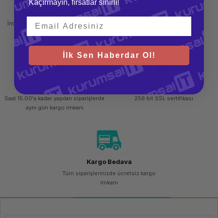
Kaçırmayın, fırsatlar sınırlı!
Mağazadan Teslimat
İade ve Değişim
İnternetten sipariş et ve mağazadan
Kolay iade ve değişim imkanı
teslim al
İlk Sen Haberdar Ol!
Hızlı Gönderi
Güvenli Alışveriş
Saat 15.00'a kadar yapılan siparişlerde
256 bit SSL sertifikası
aynı gün kargo imkanı
Kargo Bedava
Tüm siparişlerinizde ücretsiz kargo
imkanı