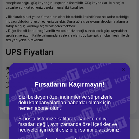
sebeple de doğru güç kaynağını seçmeniz önemlidir. Güç kaynakları için seçim
yaparken dikkat etmeniz gereken temel iki kural ise:
• İlk olarak şirket ya da firmanızın olası bir elektrik kesintisinde ne kadar elektriğe
ihtiyacı olduğunu tespit etmeniz gerekir. Buna göre size uygun depolama alanına
sahip bir güç kaynağı seçmeniz gerekmektedir.
• Diğer önemli konu ise güvenilir ve kesintisiz enerji sunabilecek güç kaynakları
tercih etmenizdir. Kalite bakımından yetersiz olan güç kaynakları olası kesintilerde
sizi yarı yolda bırakabilir.
UPS Fiyatları
UPS fiyatları
tercih edeceğiniz ups modelleri ve özelliklerine göre değişmektedir.
Farklı markaların, farklı donanımlarla tasarlanmış ve üretilmiş olan sistemleri fiyat
farklılıklarına sahiptir. Sitemiz üzerinden bulabileceğiniz UPS modellerinin tamamı
kaliteli ve titizlikle seçilmiş modellerdir. Bu modeller arasından enerji depolama yetisi
Fırsatlarını Kaçırmayın!
ve fiyatı size en uygun olan UPS modelini tercih edebilirsiniz.
Sizi bekleyen özel indirimler ve sürprizlerle
Tüm Bloglar
dolu kampanyalardan haberdar olmak için
hemen abone olun.
E-posta listemize katılarak, sadece en iyi
fırsatları değil, aynı zamanda özel içerikler ve
hediyeler için de ilk siz bilgi sahibi olacaksınız.