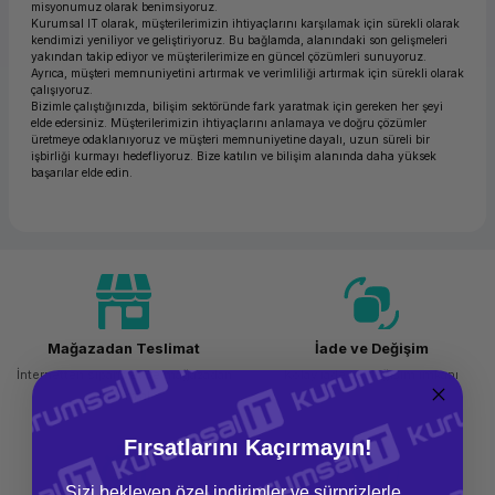
misyonumuz olarak benimsiyoruz.
Kurumsal IT olarak, müşterilerimizin ihtiyaçlarını karşılamak için sürekli olarak
ork Bileşenleri
ek
kendimizi yeniliyor ve geliştiriyoruz. Bu bağlamda, alanındaki son gelişmeleri
yakından takip ediyor ve müşterilerimize en güncel çözümleri sunuyoruz.
Ayrıca, müşteri memnuniyetini artırmak ve verimliliği artırmak için sürekli olarak
çalışıyoruz.
Bizimle çalıştığınızda, bilişim sektöründe fark yaratmak için gereken her şeyi
elde edersiniz. Müşterilerimizin ihtiyaçlarını anlamaya ve doğru çözümler
üretmeye odaklanıyoruz ve müşteri memnuniyetine dayalı, uzun süreli bir
işbirliği kurmayı hedefliyoruz. Bize katılın ve bilişim alanında daha yüksek
başarılar elde edin.
Mağazadan Teslimat
İade ve Değişim
İnternetten sipariş et ve mağazadan
Kolay iade ve değişim imkanı
teslim al
Fırsatlarını Kaçırmayın!
Sizi bekleyen özel indirimler ve sürprizlerle