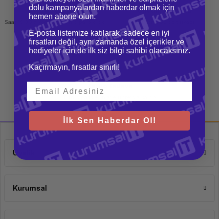
dolu kampanyalardan haberdar olmak için
Hızlı Gönderi
Güvenli Alışveriş
hemen abone olun.
Saat 15.00'a kadar yapılan siparişlerde
256 bit SSL sertifikası
aynı gün kargo imkanı
E-posta listemize katılarak, sadece en iyi
fırsatları değil, aynı zamanda özel içerikler ve
hediyeler için de ilk siz bilgi sahibi olacaksınız.
Kaçırmayın, fırsatlar sınırlı!
Kargo Bedava
Tüm siparişlerinizde ücretsiz kargo
imkanı
İlk Sen Haberdar Ol!
Üyelik
Kurumsal