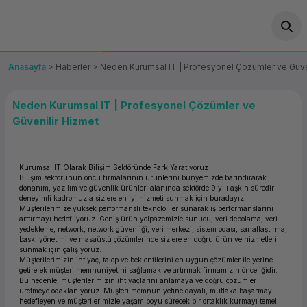
Geri Dön
Geri Dön
Geri Dön
Geri Dön
Geri Dön
Geri Dön
Geri Dön
ünler
leri
ası Çözümleri
eri
le) Ürünler
OT/VT Ürünleri
Anasayfa
Haberler
Neden Kurumsal IT | Profesyonel Çözümler ve Güve
cı
s Ürünleri
eri
Barkod Yazıcı ve Okuyucu
Neden Kurumsal IT | Profesyonel Çözümler ve
Güvenilir Hizmet
hazı
ası
arı
keti
POS Terminali
sayar
 Kablosu
Station
ım
keti
Fiş Yazıcı
Kurumsal IT Olarak Bilişim Sektöründe Fark Yaratıyoruz
Bilişim sektörünün öncü firmalarının ürünlerini bünyemizde barındırarak
sayar
akinesi
se
ve Bağlantı
şif Paketi
donanım, yazılım ve güvenlik ürünleri alanında sektörde 9 yılı aşkın süredir
Self Servis Ekranı
deneyimli kadromuzla sizlere en iyi hizmeti sunmak için buradayız.
Müşterilerimize yüksek performanslı teknolojiler sunarak iş performanslarını
arttırmayı hedefliyoruz. Geniş ürün yelpazemizle sunucu, veri depolama, veri
enleri
 (Firewall)
ma Makinesi
aklık
ve Yedekleme
Para Çekmecesi
yedekleme, network, network güvenliği, veri merkezi, sistem odası, sanallaştırma,
baskı yönetimi ve masaüstü çözümlerinde sizlere en doğru ürün ve hizmetleri
sunmak için çalışıyoruz.
on
eme Makinesi
rofon
Panel PC
Müşterilerimizin ihtiyaç, talep ve beklentilerini en uygun çözümler ile yerine
getirerek müşteri memnuniyetini sağlamak ve artırmak firmamızın önceliğidir.
Bu nedenle, müşterilerimizin ihtiyaçlarını anlamaya ve doğru çözümler
ciler
üretmeye odaklanıyoruz. Müşteri memnuniyetine dayalı, mutlaka başarmayı
hedefleyen ve müşterilerimizle yaşam boyu sürecek bir ortaklık kurmayı temel