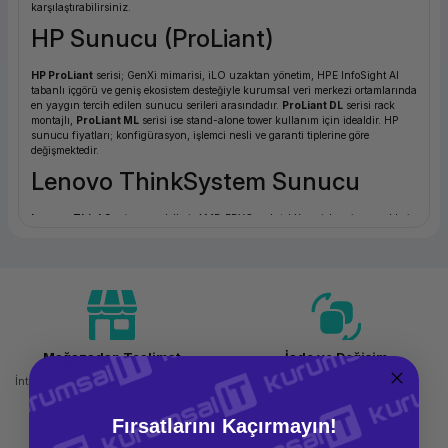
karşılaştırabilirsiniz.
ork Bileşenleri
ek
HP Sunucu (ProLiant)
HP ProLiant
serisi; GenXi mimarisi, iLO uzaktan yönetim, HPE InfoSight AI
tabanlı içgörü ve geniş ekosistem desteğiyle kurumsal veri merkezi ortamlarında
en yaygın tercih edilen sunucu serileri arasındadır.
ProLiant DL
serisi rack
montajlı,
ProLiant ML
serisi ise stand-alone tower kullanım için idealdir. HP
sunucu fiyatları; konfigürasyon, işlemci nesli ve garanti tiplerine göre
değişmektedir.
Lenovo ThinkSystem Sunucu
Lenovo ThinkSystem
modelleri; AMD EPYC ve Intel Xeon işlemci seçenekleri,
yüksek bant genişlikli bellek desteği ve éiddetli iş yüküne uygun NVMe
depolama konfigürasyonlarıyla öne çıkar. Lenovo XClarity uzaktan yönetim
platformu sayesinde büyük ölçekli kurumsal sunucu yönetimi kolaylaşır.
Sunucu Tiplerine Göre Seçim
Tower Sunucu:
KOBİ ve dağıtık ofisler için ideal; stand-alone, sessiz ve veri
merkezi gerektirmez. Az sayıda sunucu barindıran ortamlar için uygun
Mağazadan Teslimat
İade ve Değişim
maliyetli başlangıç noktasıdır.
Rack Sunucu:
Standart 19" rack kabine monte edilir. 1U, 2U veya 4U form
İnternetten sipariş et ve mağazadan
Kolay iade ve değişim imkanı
faktörlerinde yüksek yoğunluklu kurumsal veri merkezleri için en yaygın
teslim al
tercih.
Blade Sunucu:
Blade kasasına (chassis) monte edilen modler kartlar; güç,
Fırsatlarını Kaçırmayın!
soğutma ve ağ kaynaklarını paylaşarak üst düzey yoğunluk ve merkezi