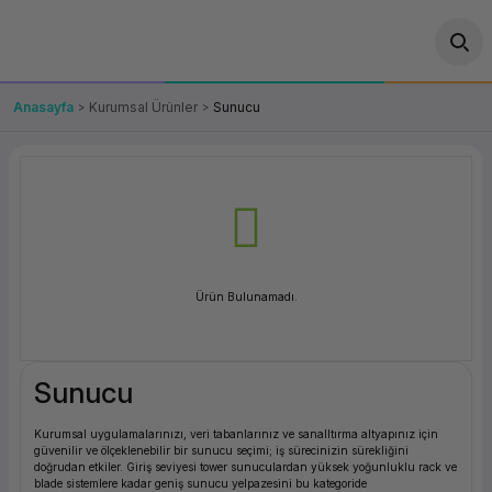
Geri Dön
Geri Dön
Geri Dön
Geri Dön
Geri Dön
Geri Dön
Geri Dön
ünler
leri
ası Çözümleri
eri
le) Ürünler
OT/VT Ürünleri
Anasayfa
Kurumsal Ürünler
Sunucu
cı
s Ürünleri
eri
Barkod Yazıcı ve Okuyucu
hazı
ası
arı
keti
POS Terminali
sayar
 Kablosu
Station
ım
keti
Fiş Yazıcı
Ürün Bulunamadı.
sayar
akinesi
se
ve Bağlantı
şif Paketi
Self Servis Ekranı
enleri
 (Firewall)
ma Makinesi
aklık
ve Yedekleme
Para Çekmecesi
Sunucu
on
eme Makinesi
rofon
Panel PC
Kurumsal uygulamalarınızı, veri tabanlarınız ve sanalltırma altyapınız için
güvenilir ve ölçeklenebilir bir sunucu seçimi; iş sürecinizin sürekliğini
ciler
doğrudan etkiler. Giriş seviyesi tower sunuculardan yüksek yoğunluklu rack ve
blade sistemlere kadar geniş sunucu yelpazesini bu kategoride