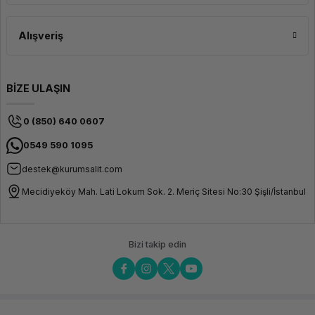
HP ProLiant, Lenovo ThinkSystem ve Dell PowerEdge kurumsal veri
merkezlerinde en sık tercih edilen sunucu markalarıdır. Seçim; iş yükü profili,
mevcut ekosistem uyumu ve tercih edilen destek tipine göre yapılmalıdır.
Alışveriş
Satılık sunucu alırken neye dikkat
edilmeli?
BİZE ULAŞIN
Satılık veya yenilenmiş sunucu alımında garanti durumu, üretici destek
süresinin bitiş tarihi (EOSL) ve donanım sağlığı testi kritik değerlendirme
kriterleridir.
0 (850) 640 0607
Kurumsal güvence ve teknik destekle ihtiyacınıza en uygun sunucu modelini
inceleyin; doğru konfigürasyon için uzman ekibimizden destek alabilirsiniz.
0549 590 1095
destek@kurumsalit.com
Mecidiyeköy Mah. Lati Lokum Sok. 2. Meriç Sitesi No:30 Şişli/İstanbul
Bizi takip edin