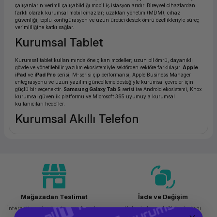
çalışanların verimli çalışabildığı mobil iş istasyonlarıdır. Bireysel cihazlardan
ork Bileşenleri
ek
farklı olarak kurumsal mobil cihazlar; uzaktan yönetim (MDM), cihaz
güvenliği, toplu konfigürasyon ve uzun üretici destek ömrü özellikleriyle süreç
verimliliğine katkı sağlar.
Kurumsal Tablet
Kurumsal tablet kullanımında öne çıkan modeller; uzun pil ömrü, dayanıklı
gövde ve yönetilebilir yazılım ekosistemiyle sektörden sektöre farklılaşır.
Apple
iPad
ve
iPad Pro
serisi; M-serisi çip performansı, Apple Business Manager
entegrasyonu ve uzun yazılım güncelleme desteğiyle kurumsal çevreler için
güçlü bir seçenektir.
Samsung Galaxy Tab S
serisi ise Android ekosistemi, Knox
kurumsal güvenlik platformu ve Microsoft 365 uyumuyla kurumsal
kullanıcıları hedefler.
Kurumsal Akıllı Telefon
Kurumsal akıllı telefon seçiminde
Samsung Galaxy S serisi
ve
Galaxy XCover
(dayanıklı saha kullanımı) ile
Apple iPhone
kurumsal ortamlarda en yaygın
tercihlerdir. Toplu lisans yönetimi (VPP), BYOD politikaları ve EMM/MDM
entegrasyonu kurumsal telefon seçiminde belirleyici faktörlerdir.
Kurumsal Mobil Cihaz Seçerken
Dikkat Edilmesi Gerekenler
Mağazadan Teslimat
İade ve Değişim
MDM Uyumu:
Microsoft Intune, VMware Workspace ONE veya tercih ettiğiniz
İnternetten sipariş et ve mağazadan
Kolay iade ve değişim imkanı
MDM çözümüyle tam uyumlu cihazlar seçin; bu uyum uzaktan silme, politika