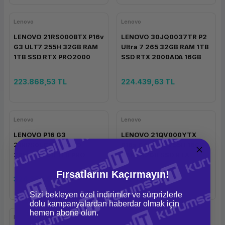
Lenovo
Lenovo
LENOVO 21RS000BTX P16v
LENOVO 30JQ0037TR P2
G3 ULT7 255H 32GB RAM
Ultra 7 265 32GB RAM 1TB
1TB SSD RTX PRO2000
SSD RTX 2000ADA 16GB
8GB W11P
W11P
223.868,53 TL
224.439,63 TL
Lenovo
Lenovo
LENOVO P16 G3
LENOVO 21QV000YTX
21RRS0LC00 Ultra 9
P16s G4 ULT7 255H 16GB
285HX 32GB 1TB PRO
RAM 512GB SSD RTX
4000 16GB W11P
PRO500 6GB W11P
Fırsatlarını Kaçırmayın!
324.380,94 TL
162.190,47 TL
Sizi bekleyen özel indirimler ve sürprizlerle
dolu kampanyalardan haberdar olmak için
hemen abone olun.
Lenovo