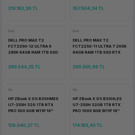
210.162,30 TL
357.504,34 TL
Dell
Dell
DELL PRO MAX T2
DELL PRO MAX T2
FCT2250-12 ULTRA 9
FCT2250-11 ULTRA 7 265K
285K 64GB RAM 1TB SSD
64GB RAM 1TB SSD RTX
RTX PRO 2000 16GB W11P
PRO 2000 16GB W11P
289.544,25 TL
269.555,99 TL
Hp
Hp
HP ZBook X G1i B30HMES
HP ZBook X G1i B30HLES
U7-255H 32G 1TB RTX
U7-255H 32GB 1TB RTX
PRO 500 6GB W11P 16''
PRO 1000 8GB W11P 16''
126.040,27 TL
174.183,43 TL