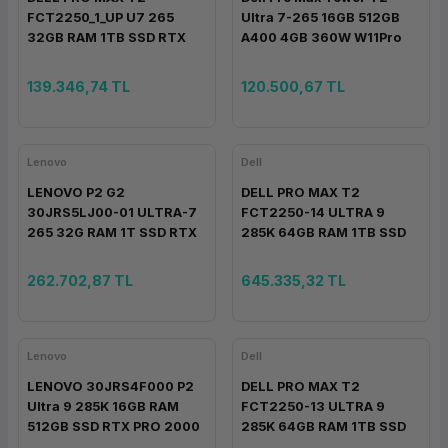
FCT2250_1_UP U7 265
Ultra 7-265 16GB 512GB
ork Bileşenleri
ek
32GB RAM 1TB SSD RTX
A400 4GB 360W W11Pro
A400 4GB WIN11P
FCT2250_1
139.346,74 TL
120.500,67 TL
Lenovo
Dell
LENOVO P2 G2
DELL PRO MAX T2
30JRS5LJ00-01 ULTRA-7
FCT2250-14 ULTRA 9
265 32G RAM 1T SSD RTX
285K 64GB RAM 1TB SSD
PRO 2000 16G W11P
RTX PRO 5000 48GB W11P
262.702,87 TL
645.335,32 TL
Lenovo
Dell
LENOVO 30JRS4F000 P2
DELL PRO MAX T2
Ultra 9 285K 16GB RAM
FCT2250-13 ULTRA 9
512GB SSD RTX PRO 2000
285K 64GB RAM 1TB SSD
16GB BW W11P
RTX PRO 4000 24GB W11P