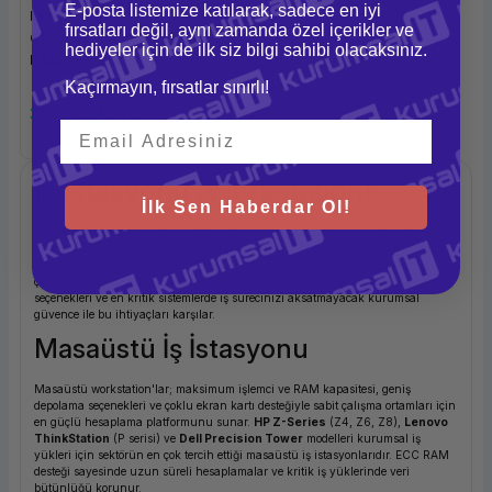
E-posta listemize katılarak, sadece en iyi
LENOVO 30HT006QTR P3
fırsatları değil, aynı zamanda özel içerikler ve
G2 ULTRA 9 285K 32GB
hediyeler için de ilk siz bilgi sahibi olacaksınız.
RAM 1TB SSD RTX
4000ADA 20GB W11P
Kaçırmayın, fırsatlar sınırlı!
325.523,12 TL
İş İstasyonu (Workstation)
İlk Sen Haberdar Ol!
Grafik tasarım, CAD/CAM mühendisliği, video prodüksiyonu ve bilimsel
simülasyon gibi yüksek hesaplama gücü gerektiren profesyonel uygulamalar
için standart ofis bilgisayarları yetersiz kalır. İş istasyonları (workstation); çok
çekirdekli sunucu sınıfı işlemciler, ECC bellek desteği, profesyonel ekran kartı
seçenekleri ve en kritik sistemlerde iş sürecinizi aksatmayacak kurumsal
güvence ile bu ihtiyaçları karşılar.
Masaüstü İş İstasyonu
Masaüstü workstation'lar; maksimum işlemci ve RAM kapasitesi, geniş
depolama seçenekleri ve çoklu ekran kartı desteğiyle sabit çalışma ortamları için
en güçlü hesaplama platformunu sunar.
HP Z-Series
(Z4, Z6, Z8),
Lenovo
ThinkStation
(P serisi) ve
Dell Precision Tower
modelleri kurumsal iş
yükleri için sektörün en çok tercih ettiği masaüstü iş istasyonlarıdır. ECC RAM
desteği sayesinde uzun süreli hesaplamalar ve kritik iş yüklerinde veri
bütünlüğü korunur.