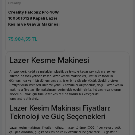
Creality
ork Bileşenleri
ek
Creality Falcon2 Pro 40W
1005010128 Kapalı Lazer
Kesim ve Gravür Makinesi
75.984,55 TL
Lazer Kesme Makinesi
Ahşap, deri, kağıt ve metalden plastik ve tekstile kadar pek çok malzemeyi
mikron hassasiyetinde kesen lazer kesme makineleri, üretim ve tasarım
dünyasında yeni bir dönem başlattı. İster bir atölyede küçük ölçekli projeler
üretiyor olun ister seri üretime yönelik çözümler arıyor olun; doğru lazer kesim
makinası fiyatları ile maksimum verim elde edebilirsiniz. Ihtiyacınıza uygun
modeli bulmak için tüm lazer kesim cihazlarını bu kategoride
karşılaştırabilirsiniz.
Lazer Kesim Makinası Fiyatları:
Teknoloji ve Güç Seçenekleri
Lazer kesim makinası fiyatları; cihazın lazer türüne (CO2, fiber veya diyot),
çalışma alanına, güç kapasitesine ve ek özelliklerine göre farklılık gösterir.