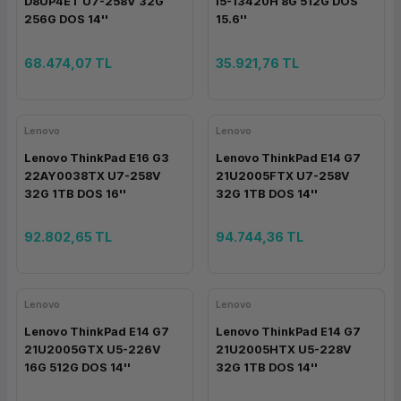
D8UP4ET U7-258V 32G
i5-13420H 8G 512G DOS
256G DOS 14''
15.6''
68.474,07 TL
35.921,76 TL
Lenovo
Lenovo
Lenovo ThinkPad E16 G3
Lenovo ThinkPad E14 G7
22AY0038TX U7-258V
21U2005FTX U7-258V
32G 1TB DOS 16''
32G 1TB DOS 14''
92.802,65 TL
94.744,36 TL
Lenovo
Lenovo
Lenovo ThinkPad E14 G7
Lenovo ThinkPad E14 G7
21U2005GTX U5-226V
21U2005HTX U5-228V
16G 512G DOS 14''
32G 1TB DOS 14''