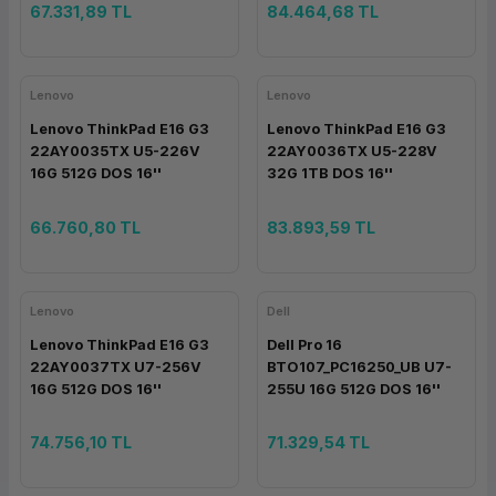
67.331,89 TL
84.464,68 TL
Lenovo
Lenovo
Lenovo ThinkPad E16 G3
Lenovo ThinkPad E16 G3
22AY0035TX U5-226V
22AY0036TX U5-228V
16G 512G DOS 16''
32G 1TB DOS 16''
66.760,80 TL
83.893,59 TL
Lenovo
Dell
Lenovo ThinkPad E16 G3
Dell Pro 16
22AY0037TX U7-256V
BTO107_PC16250_UB U7-
16G 512G DOS 16''
255U 16G 512G DOS 16''
74.756,10 TL
71.329,54 TL