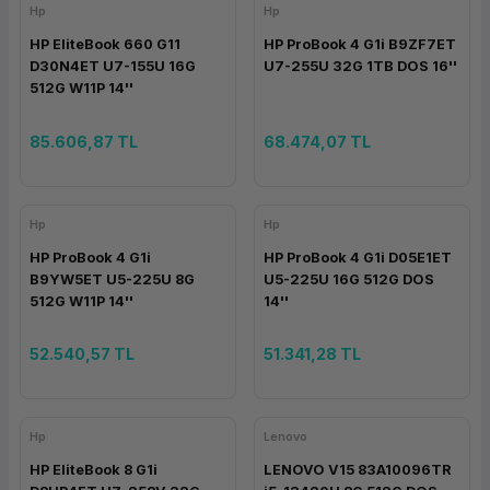
Hp
Hp
ork Bileşenleri
ek
HP EliteBook 660 G11
HP ProBook 4 G1i B9ZF7ET
D30N4ET U7-155U 16G
U7-255U 32G 1TB DOS 16''
512G W11P 14''
85.606,87 TL
68.474,07 TL
Hp
Hp
HP ProBook 4 G1i
HP ProBook 4 G1i D05E1ET
B9YW5ET U5-225U 8G
U5-225U 16G 512G DOS
512G W11P 14''
14''
52.540,57 TL
51.341,28 TL
Hp
Lenovo
HP EliteBook 8 G1i
LENOVO V15 83A10096TR