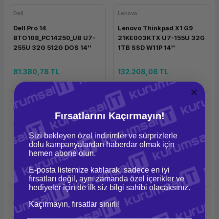
Dell
Lenovo
Dell Pro 14
Lenovo Thinkpad X1 G9
BTO108_PC14250_UB U7-
21KE003KTX U7-155U 32G
255U 32G 512G DOS 14''
1TB SSD W11P 14''
81.380,78 TL
132.208,08 TL
Lenovo
Hp
Fırsatlarını Kaçırmayın!
Lenovo ThinkPad T16 G4
HP EliteBook 6 G1i
21QFS0F7TX U7-255U 16G
AV3Z0AW U7-255U 16G
Sizi bekleyen özel indirimler ve sürprizlerle
512G W11P 16''
512G W11P 16''
dolu kampanyalardan haberdar olmak için
hemen abone olun.
90.232,73 TL
68.531,18 TL
E-posta listemize katılarak, sadece en iyi
fırsatları değil, aynı zamanda özel içerikler ve
hediyeler için de ilk siz bilgi sahibi olacaksınız.
Hp
Dell
Kaçırmayın, fırsatlar sınırlı!
HP EliteBook 6 G1i
Dell Pro 14 BTO107-