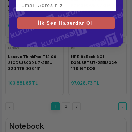
AV3Z0AD U7-255U 16G
PC14250-UB U7-255U 16G
512G DOS 16''
512G DOS 14''
İlk Sen Haberdar Ol!
62.249,16 TL
72.243,29 TL
Lenovo
Hp
Lenovo ThinkPad T14 G6
HP EliteBook 8 G1i
21QDS8S000 U7-255U
D36L3ET U7-255U 32G
32G 1TB DOS 14''
1TB 16'' DOS
103.881,85 TL
97.028,73 TL
1
2
3
Notebook