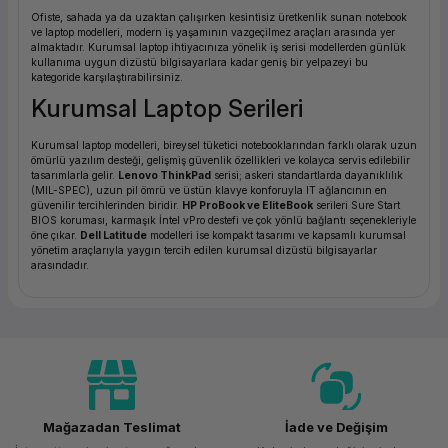
Ofiste, sahada ya da uzaktan çalışırken kesintisiz üretkenlik sunan notebook
ve laptop modelleri, modern iş yaşamının vazgeçilmez araçları arasında yer
almaktadır. Kurumsal laptop ihtiyacınıza yönelik iş serisi modellerden günlük
kullanıma uygun dizüstü bilgisayarlara kadar geniş bir yelpazeyi bu
kategoride karşılaştırabilirsiniz.
Kurumsal Laptop Serileri
Kurumsal laptop modelleri, bireysel tüketici notebooklarından farklı olarak uzun
ömürlü yazılım desteği, gelişmiş güvenlik özellikleri ve kolayca servis edilebilir
tasarımlarla gelir.
Lenovo ThinkPad
serisi; askeri standartlarda dayanıklılık
(MIL-SPEC), uzun pil ömrü ve üstün klavye konforuyla IT ağlancının en
güvenilir tercihlerinden biridir.
HP ProBook ve EliteBook
serileri Sure Start
BIOS koruması, karmaşık İntel vPro destefi ve çok yönlü bağlantı seçenekleriyle
öne çıkar.
Dell Latitude
modelleri ise kompakt tasarımı ve kapsamlı kurumsal
yönetim araçlarıyla yaygın tercih edilen kurumsal dizüstü bilgisayarlar
arasındadır.
Notebook Fiyatları ve Seçim
Kriterleri
Notebook fiyatları; işlemci nesline, RAM kapasitesine, ekran çözünrlüğüne,
depolama türüne ve marka / seriye göre geniş bir yelpazede değişir. Kurumsal
kullanım için satın alma sonrası servis kapsamı ve garanti süresi, notebook
fiyatı kadar önemlidir — zira ekipman downtime maliyeti çoğu zaman cihaz
fiyatını aşar.
Mağazadan Teslimat
İade ve Değişim