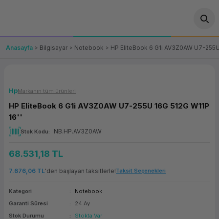
Geri Dön
Geri Dön
Geri Dön
Geri Dön
Geri Dön
Geri Dön
Geri Dön
ünler
leri
ası Çözümleri
eri
le) Ürünler
OT/VT Ürünleri
Anasayfa
Bilgisayar
Notebook
HP EliteBook 6 G1i AV3Z0AW U7-255U 
cı
s Ürünleri
eri
Barkod Yazıcı ve Okuyucu
hazı
ası
arı
keti
POS Terminali
Hp
Markanın tüm ürünleri
HP EliteBook 6 G1i AV3Z0AW U7-255U 16G 512G W11P
sayar
 Kablosu
Station
ım
keti
Fiş Yazıcı
16''
NB.HP.AV3Z0AW
Stok Kodu
sayar
akinesi
se
ve Bağlantı
şif Paketi
Self Servis Ekranı
68.531,18 TL
enleri
 (Firewall)
ma Makinesi
aklık
ve Yedekleme
Para Çekmecesi
7.676,06 TL
'den başlayan taksitlerle!
Taksit Seçenekleri
on
eme Makinesi
rofon
Panel PC
Kategori
Notebook
Garanti Süresi
24 Ay
ciler
Stok Durumu
Stokta Var