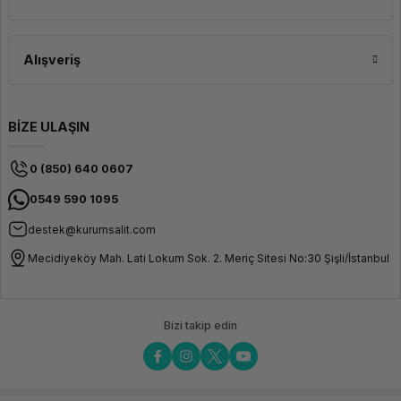
Parlaklık
300 nit
Renk Gamı
%100
sRGB
Alışveriş
Ekran Yüzeyi
Anti-
Glare
(Yansıma
Önleyici)
BİZE ULAŞIN
Bağlantı & Ağ
0 (850) 640 0607
USB Portlar
2 × USB-A
3.2 Gen 1
0549 590 1095
USB Type-C
2 × USB-C
destek@kurumsalit.com
Thunderbolt™
4
Mecidiyeköy Mah. Lati Lokum Sok. 2. Meriç Sitesi No:30 Şişli/İstanbul
(DisplayPort
ve Power
Delivery
destekli)
Bizi takip edin
HDMI
1 × HDMI 2.1
Ethernet
RJ45 Gigabit
Ethernet
Ses
3.5 mm