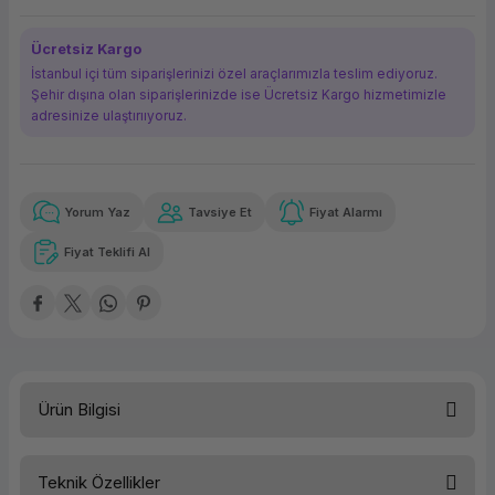
ork Bileşenleri
ek
Ücretsiz Kargo
İstanbul içi tüm siparişlerinizi özel araçlarımızla teslim ediyoruz.
Şehir dışına olan siparişlerinizde ise Ücretsiz Kargo hizmetimizle
adresinize ulaştırııyoruz.
Yorum Yaz
Tavsiye Et
Fiyat Alarmı
Güvenilir Alışveriş
7.676,06 TL
x 12
Havalelerde
Kolay iade imkanı
Aya varan taksit
Özel indirim fırsatı
Fiyat Teklifi Al
Güvenilir Alışveriş
7.676,06 TL
x 12
Havalelerde
Kolay iade imkanı
Aya varan taksit
Özel indirim fırsatı
Ürün Bilgisi
Teknik Özellikler