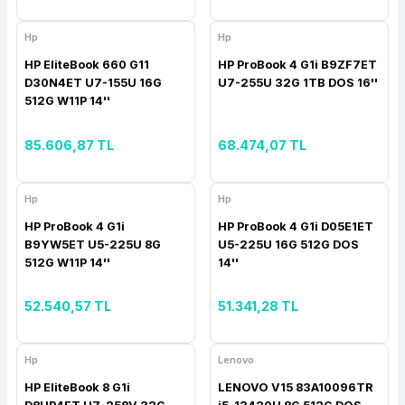
ork Bileşenleri
ek
Hp
Hp
HP EliteBook 660 G11
HP ProBook 4 G1i B9ZF7ET
D30N4ET U7-155U 16G
U7-255U 32G 1TB DOS 16''
512G W11P 14''
85.606,87 TL
68.474,07 TL
Hp
Hp
HP ProBook 4 G1i
HP ProBook 4 G1i D05E1ET
B9YW5ET U5-225U 8G
U5-225U 16G 512G DOS
512G W11P 14''
14''
52.540,57 TL
51.341,28 TL
Hp
Lenovo
HP EliteBook 8 G1i
LENOVO V15 83A10096TR