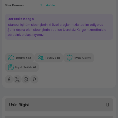
Stok Durumu
Stokta Var
ork Bileşenleri
ek
Ücretsiz Kargo
İstanbul içi tüm siparişlerinizi özel araçlarımızla teslim ediyoruz.
Şehir dışına olan siparişlerinizde ise Ücretsiz Kargo hizmetimizle
adresinize ulaştırııyoruz.
Yorum Yaz
Tavsiye Et
Fiyat Alarmı
Güvenilir Alışveriş
30.192,52 TL
x 12
Havalelerde
Kolay iade imkanı
Aya varan taksit
Özel indirim fırsatı
Fiyat Teklifi Al
Güvenilir Alışveriş
30.192,52 TL
x 12
Havalelerde
Kolay iade imkanı
Aya varan taksit
Özel indirim fırsatı
Ürün Bilgisi
DELL PRO MAX T2 FCT2250-11 ULTRA 7 265K 64GB RAM 1TB SSD RTX PRO