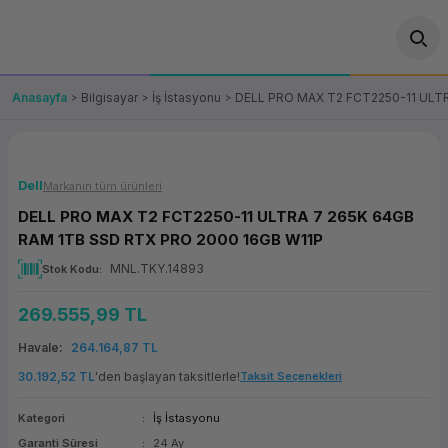
Geri Dön
Geri Dön
Geri Dön
Geri Dön
Geri Dön
Geri Dön
Geri Dön
ünler
leri
ası Çözümleri
eri
le) Ürünler
OT/VT Ürünleri
Anasayfa
Bilgisayar
İş İstasyonu
DELL PRO MAX T2 FCT2250-11 ULT
cı
s Ürünleri
eri
Barkod Yazıcı ve Okuyucu
hazı
ası
arı
keti
POS Terminali
Dell
Markanın tüm ürünleri
DELL PRO MAX T2 FCT2250-11 ULTRA 7 265K 64GB
sayar
 Kablosu
Station
ım
keti
Fiş Yazıcı
RAM 1TB SSD RTX PRO 2000 16GB W11P
MNL.TKY.14893
Stok Kodu
sayar
akinesi
se
ve Bağlantı
şif Paketi
Self Servis Ekranı
269.555,99 TL
enleri
 (Firewall)
ma Makinesi
aklık
ve Yedekleme
Para Çekmecesi
Havale
264.164,87 TL
on
eme Makinesi
rofon
Panel PC
30.192,52 TL
'den başlayan taksitlerle!
Taksit Seçenekleri
Kategori
İş İstasyonu
ciler
Garanti Süresi
24 Ay