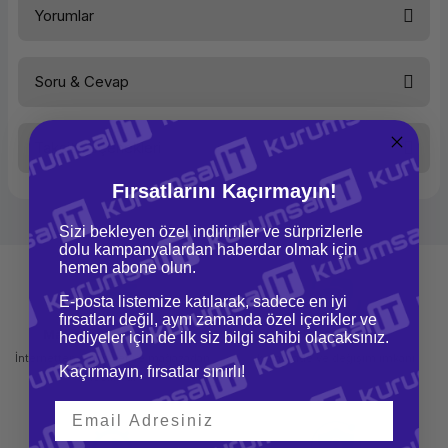
2000 16GB W11P
Yorumlar
Soru & Cevap
Bu ürüne ilk yorumu siz yapın!
Taksit Seçenekleri
Yorum Yaz
Ürün hakkında henüz soru sorulmamış.
Fırsatlarını Kaçırmayın!
Soru Sor
Sizi bekleyen özel indirimler ve sürprizlerle
dolu kampanyalardan haberdar olmak için
hemen abone olun.
E-posta listemize katılarak, sadece en iyi
fırsatları değil, aynı zamanda özel içerikler ve
Mağazadan Teslimat
İade ve Değişim
hediyeler için de ilk siz bilgi sahibi olacaksınız.
İnternetten sipariş et ve mağazadan
Kolay iade ve değişim imkanı
Kaçırmayın, fırsatlar sınırlı!
teslim al