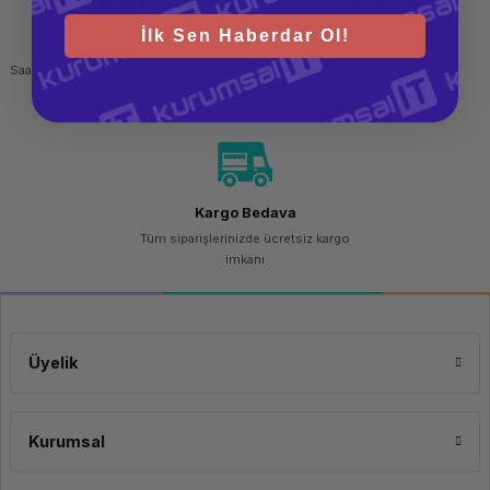
İlk Sen Haberdar Ol!
Hızlı Gönderi
Güvenli Alışveriş
Saat 15.00'a kadar yapılan siparişlerde
256 bit SSL sertifikası
aynı gün kargo imkanı
Kargo Bedava
Tüm siparişlerinizde ücretsiz kargo
imkanı
Üyelik
Kurumsal