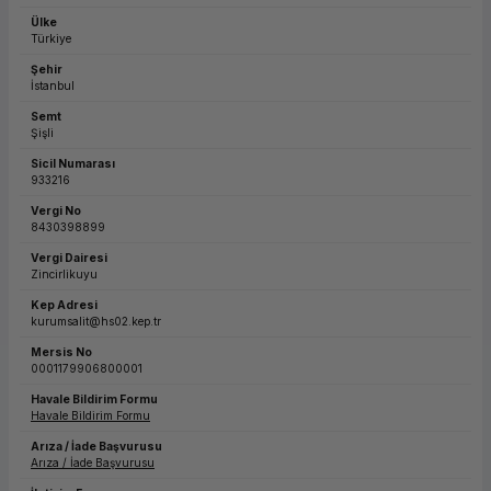
Ülke
ork Bileşenleri
ek
Türkiye
Şehir
İstanbul
Semt
Şişli
Sicil Numarası
933216
Vergi No
8430398899
Vergi Dairesi
Zincirlikuyu
Kep Adresi
kurumsalit@hs02.kep.tr
Mersis No
0001179906800001
Havale Bildirim Formu
Havale Bildirim Formu
Arıza / İade Başvurusu
Arıza / İade Başvurusu