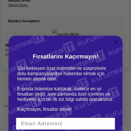
İletişim Formu
İletişim Formu
Banka Hesapları
IBAN Numarası: TR45 0006 2001 6710 0006 2910 27
Hesap Sahibi: KURUMSAL IT BİLİŞİM DANIŞMANLIK VE PAZARLAMA LİMİTED
ŞİRKETİ, Hesap Türü: TL
Fırsatlarını Kaçırmayın!
Sizi bekleyen özel indirimler ve sürprizlerle
dolu kampanyalardan haberdar olmak için
hemen abone olun.
E-posta listemize katılarak, sadece en iyi
fırsatları değil, aynı zamanda özel içerikler ve
hediyeler için de ilk siz bilgi sahibi olacaksınız.
Mağazadan Teslimat
İade ve Değişim
İnternetten sipariş et ve mağazadan
Kolay iade ve değişim imkanı
Kaçırmayın, fırsatlar sınırlı!
teslim al