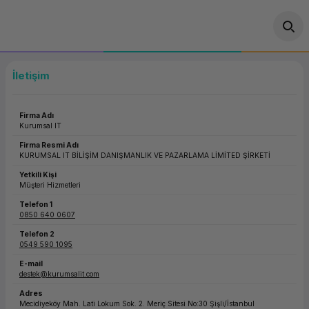
Geri Dön
Geri Dön
Geri Dön
Geri Dön
Geri Dön
Geri Dön
Geri Dön
ünler
leri
ası Çözümleri
eri
le) Ürünler
OT/VT Ürünleri
İletişim
cı
s Ürünleri
eri
Barkod Yazıcı ve Okuyucu
Firma Adı
hazı
ası
arı
keti
POS Terminali
Kurumsal IT
Firma Resmi Adı
sayar
 Kablosu
Station
ım
keti
KURUMSAL IT BİLİŞİM DANIŞMANLIK VE PAZARLAMA LİMİTED ŞİRKETİ
Fiş Yazıcı
Yetkili Kişi
Müşteri Hizmetleri
sayar
akinesi
se
ve Bağlantı
şif Paketi
Self Servis Ekranı
Telefon 1
0850 640 0607
enleri
 (Firewall)
ma Makinesi
aklık
ve Yedekleme
Para Çekmecesi
Telefon 2
0549 590 1095
on
eme Makinesi
rofon
Panel PC
E-mail
destek@kurumsalit.com
ciler
Adres
Mecidiyeköy Mah. Lati Lokum Sok. 2. Meriç Sitesi No:30 Şişli/İstanbul