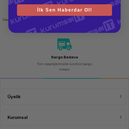
İlk Sen Haberdar Ol!
Hızlı Gönderi
Güvenli Alışveriş
Saat 15.00'a kadar yapılan siparişlerde
256 bit SSL sertifikası
aynı gün kargo imkanı
Kargo Bedava
Tüm siparişlerinizde ücretsiz kargo
imkanı
Üyelik
Kurumsal