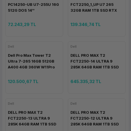
PC14250-UB U7-255U 16G
FCT2250_1_UP U7 265
512G DOS 14''
32GB RAM 1TB SSD RTX
A400 4GB WIN11P
72.243,29 TL
139.346,74 TL
Dell
Dell
Dell Pro Max Tower T2
DELL PRO MAX T2
Ultra 7-265 16GB 512GB
FCT2250-14 ULTRA 9
A400 4GB 360W W11Pro
285K 64GB RAM 1TB SSD
FCT2250_1
RTX PRO 5000 48GB W11P
120.500,67 TL
645.335,32 TL
Dell
Dell
DELL PRO MAX T2
DELL PRO MAX T2
FCT2250-13 ULTRA 9
FCT2250-12 ULTRA 9
285K 64GB RAM 1TB SSD
285K 64GB RAM 1TB SSD
RTX PRO 4000 24GB W11P
RTX PRO 2000 16GB W11P