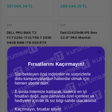
357.504,34 TL
289.544,25 TL
Dell
Dell
DELL PRO MAX T2
Dell E2425HM IPS 5ms
FCT2250-11 ULTRA 7 265K
23.8'' PRO Monitör
64GB RAM 1TB SSD RTX
PRO 2000 16GB W11P
269.555,99 TL
5.996,48 TL
Fırsatlarını Kaçırmayın!
Dell
Dell
Sizi bekleyen özel indirimler ve sürprizlerle
dolu kampanyalardan haberdar olmak için
Dell Pro 16 Plus PB16250
Dell Pro 16
hemen abone olun.
U7-255U 16GB 512GB DOS
BTO106_PC16250_UB U5-
16''
235U 32GB 512GB DOS 16''
E-posta listemize katılarak, sadece en iyi
fırsatları değil, aynı zamanda özel içerikler ve
hediyeler için de ilk siz bilgi sahibi olacaksınız.
72.243,29 TL
61.449,63 TL
Kaçırmayın, fırsatlar sınırlı!