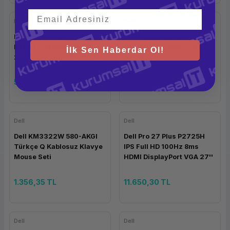
Dell
Dell
Dell Pro 14 Plus
Dell P2722HE IPS Full HD
BTO211_PB14250_UB U5-
HDMI DisplayPort Type-C
İlk Sen Haberdar Ol!
236V 16GB 512GB UBT 14''
27'' Monitör
57.394,87 TL
13.477,80 TL
Dell
Dell
Dell KM3322W 580-AKGI
Dell Pro 27 Plus P2725H
Türkçe Q Kablosuz Klavye
IPS Full HD 100Hz 8ms
Mouse Seti
HDMI DisplayPort VGA 27''
Monitör
1.356,35 TL
11.650,30 TL
Dell
Dell