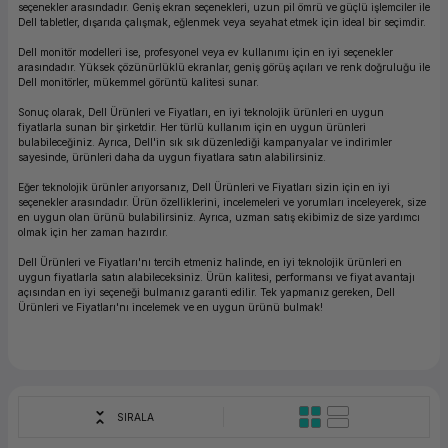
seçenekler arasındadır. Geniş ekran seçenekleri, uzun pil ömrü ve güçlü işlemciler ile
ork Bileşenleri
ek
Dell tabletler, dışarıda çalışmak, eğlenmek veya seyahat etmek için ideal bir seçimdir.
Dell monitör modelleri ise, profesyonel veya ev kullanımı için en iyi seçenekler
arasındadır. Yüksek çözünürlüklü ekranlar, geniş görüş açıları ve renk doğruluğu ile
Dell monitörler, mükemmel görüntü kalitesi sunar.
Sonuç olarak, Dell Ürünleri ve Fiyatları, en iyi teknolojik ürünleri en uygun
fiyatlarla sunan bir şirketdir. Her türlü kullanım için en uygun ürünleri
bulabileceğiniz. Ayrıca, Dell'in sık sık düzenlediği kampanyalar ve indirimler
sayesinde, ürünleri daha da uygun fiyatlara satın alabilirsiniz.
Eğer teknolojik ürünler arıyorsanız, Dell Ürünleri ve Fiyatları sizin için en iyi
seçenekler arasındadır. Ürün özelliklerini, incelemeleri ve yorumları inceleyerek, size
en uygun olan ürünü bulabilirsiniz. Ayrıca, uzman satış ekibimiz de size yardımcı
olmak için her zaman hazırdır.
Dell Ürünleri ve Fiyatları'nı tercih etmeniz halinde, en iyi teknolojik ürünleri en
uygun fiyatlarla satın alabileceksiniz. Ürün kalitesi, performansı ve fiyat avantajı
açısından en iyi seçeneği bulmanız garanti edilir. Tek yapmanız gereken, Dell
Ürünleri ve Fiyatları'nı incelemek ve en uygun ürünü bulmak!
SIRALA