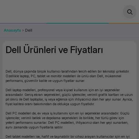
Geri Dön
Geri Dön
Geri Dön
Geri Dön
Geri Dön
Geri Dön
Geri Dön
ünler
leri
ası Çözümleri
eri
le) Ürünler
OT/VT Ürünleri
Anasayfa
Dell
cı
s Ürünleri
eri
Barkod Yazıcı ve Okuyucu
Dell Ürünleri ve Fiyatları
hazı
ası
arı
keti
POS Terminali
sayar
 Kablosu
Station
ım
keti
Fiş Yazıcı
Dell, dünya çapında birçok kullanıcı tarafından tercih edilen bir teknoloji şirketidir.
Özellikle laptop, PC, tablet ve monitör modelleri ile ünlü olan Dell, mükemmel
performans, güvenilir kalite ve uygun fiyatlar sunar.
sayar
akinesi
se
ve Bağlantı
şif Paketi
Self Servis Ekranı
Dell laptop modelleri, profesyonel veya kişisel kullanım için en iyi seçenekler
arasındadır. Geniş ekran seçenekleri, güçlü işlemciler, verimli grafik kartları ve uzun
pil ömrü ile Dell laptoplar, iş veya eğlence için ihtiyacınız olan her şeyi sunar. Ayrıca,
enleri
 (Firewall)
ma Makinesi
aklık
ve Yedekleme
Para Çekmecesi
fiyat kalitesi oranı bakımından da oldukça uygun fiyatlıdır.
Dell PC modelleri de, ev veya iş kullanımı için en iyi seçenekler arasındadır. Güçlü
on
eme Makinesi
rofon
Panel PC
işlemciler, verimli bellek ve depolama seçenekleri ile birlikte, her türlü görev için
yeterli performans sunarlar. Dell PC modelleri, ihtiyacınız olan her şeyi sunarken,
aynı zamanda uygun fiyatlarla satılır.
ciler
Dell tablet modelleri ise, hafif ve taşınabilir bir cihaz arayan kullanıcılar için en iyi