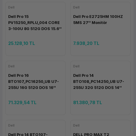
Dell
Dell
Dell Pro 15
Dell Pro E2725HM 100HZ
PV15250_RPLU_004 CORE
5MS 27'' Monitör
3-100U 8G 512G DOS 15.6''
25.128,10 TL
7.938,20 TL
Dell
Dell
Dell Pro 16
Dell Pro 14
BTO107_PC16250_UB U7-
BTO108_PC14250_UB U7-
255U 16G 512G DOS 16''
255U 32G 512G DOS 14''
71.329,54 TL
81.380,78 TL
Dell
Dell
Dell Pro 14 BTO107-
DELL PRO MAX T2