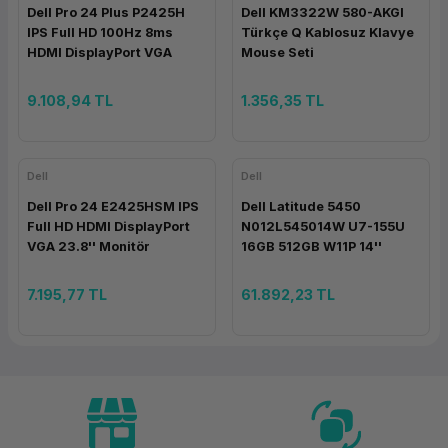
Dell Pro 24 Plus P2425H
Dell KM3322W 580-AKGI
IPS Full HD 100Hz 8ms
Türkçe Q Kablosuz Klavye
HDMI DisplayPort VGA
Mouse Seti
23.8'' Monitör
9.108,94 TL
1.356,35 TL
Dell
Dell
Dell Pro 24 E2425HSM IPS
Dell Latitude 5450
Full HD HDMI DisplayPort
N012L545014W U7-155U
VGA 23.8'' Monitör
16GB 512GB W11P 14''
7.195,77 TL
61.892,23 TL