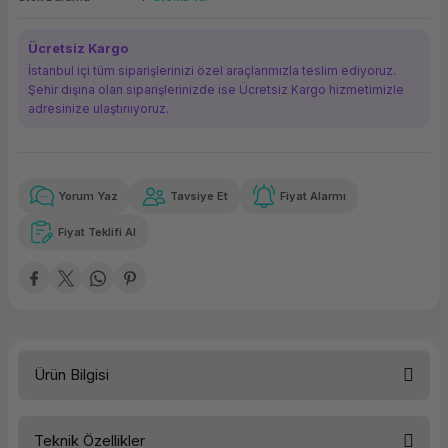
ork Bileşenleri
ek
Ücretsiz Kargo
İstanbul içi tüm siparişlerinizi özel araçlarımızla teslim ediyoruz.
Şehir dışına olan siparişlerinizde ise Ücretsiz Kargo hizmetimizle
adresinize ulaştırııyoruz.
Yorum Yaz
Tavsiye Et
Fiyat Alarmı
Güvenilir Alışveriş
671,90 TL
x 12
Havalelerde
Kolay iade imkanı
Aya varan taksit
Özel indirim fırsatı
Fiyat Teklifi Al
Güvenilir Alışveriş
671,90 TL
x 12
Havalelerde
Kolay iade imkanı
Aya varan taksit
Özel indirim fırsatı
Ürün Bilgisi
Teknik Özellikler