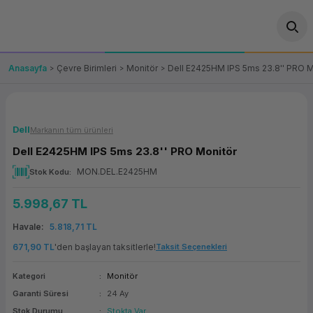
Geri Dön
Geri Dön
Geri Dön
Geri Dön
Geri Dön
Geri Dön
Geri Dön
ünler
leri
ası Çözümleri
eri
le) Ürünler
OT/VT Ürünleri
Anasayfa
Çevre Birimleri
Monitör
Dell E2425HM IPS 5ms 23.8'' PRO M
cı
s Ürünleri
eri
Barkod Yazıcı ve Okuyucu
hazı
ası
arı
keti
POS Terminali
Dell
Markanın tüm ürünleri
Dell E2425HM IPS 5ms 23.8'' PRO Monitör
sayar
 Kablosu
Station
ım
keti
Fiş Yazıcı
MON.DEL.E2425HM
Stok Kodu
sayar
akinesi
se
ve Bağlantı
şif Paketi
Self Servis Ekranı
5.998,67 TL
enleri
 (Firewall)
ma Makinesi
aklık
ve Yedekleme
Havale
5.818,71 TL
Para Çekmecesi
671,90 TL
'den başlayan taksitlerle!
Taksit Seçenekleri
on
eme Makinesi
rofon
Panel PC
Kategori
Monitör
Garanti Süresi
24 Ay
ciler
Stok Durumu
Stokta Var