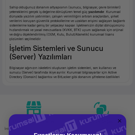
ork Bileşenleri
ek
Sahip olduğunuz donanım altyapısının (sunucu, bilgisayar, çevre birimleri)
yeteneklerini gerçek iş değerine dönüştüren temel güç
yazılımdır
. Kurumsal
dünyada yazılım yatırımları; çalışan verimliliğini artıran araçlardan, şirket
verilerini koruyan güvenlik protokollerine ve uzaktan erişimi sağlayan bağlantı
sistemlerine kadar geniş bir yelpazeyi kapsar. İşletmenizin dijital dönüşümünü
hızlandırmak ve yasal mevzuatlara (KVKK, BTK) uyum sağlamak için orijinal
ve doğru ölçeklendirilmiş (OEM, Kutu, Bulut/Abonelik) kurumsal lisans
çözümleri seçilmelidir.
İşletim Sistemleri ve Sunucu
(Server) Yazılımları
Bilgisayar ağınızın iskeletini oluşturan işletim sistemleri, son kullanıcı ve
sunucu (Server) tarafında ikiye ayrılır. Kurumsal bilgisayarlar için Active
Directory (Domain) bağlantısı ve BitLocker gibi donanım şifreleme özellikleri
sunan
Windows 10 Pro / Windows 11 Pro
işletim sistemleri zorunlu
standartlardır. Veri merkezleri tarafında ise, şirket ağınızı, veritabanınızı ve
sanal makinelerinizi yönetmek için
Microsoft Windows Server
lisansları
(Standard / Datacenter) donanım çekirdeği (Core) bazında projelendirilerek
sisteminize entegre edilir.
Ofis ve Üretkenlik Uygulamaları
Şirket içi veri analizi, belge yönetimi, kurumsal e-posta ve iletişim süreçleri için
Mağazadan Teslimat
İade ve Değişim
global standart haline gelen ofis yazılımları kullanılır.
Microsoft Office
(Ev ve
İnternetten sipariş et ve mağazadan
Kolay iade ve değişim imkanı
İş / Profesyonel) paketleri tek seferlik kalıcı (Perpetual) lisanslama imkanı
sunarken; yeni nesil
Microsoft 365
çözümleri, bulut tabanlı depolama
teslim al