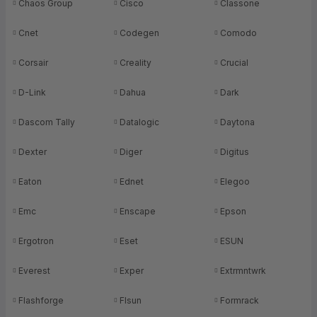
Chaos Group
Cisco
Classone
Cnet
Codegen
Comodo
Corsair
Creality
Crucial
D-Link
Dahua
Dark
Dascom Tally
Datalogic
Daytona
Dexter
Diger
Digitus
Eaton
Ednet
Elegoo
Emc
Enscape
Epson
Ergotron
Eset
ESUN
Everest
Exper
Extrmntwrk
Flashforge
Flsun
Formrack