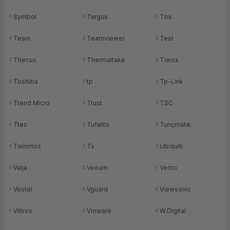
Symbol
Targus
Tbs
Team
Teamviewer
Test
Thecus
Thermaltake
Tiwox
Toshiba
tp
Tp-Link
Trend Micro
Trust
TSC
Ttec
Tufetto
Tunçmatik
Twinmos
Tx
Ubiquiti
Valja
Veeam
Vento
Vestel
Vguard
Viewsonic
Viltrox
Vmware
W.Digital