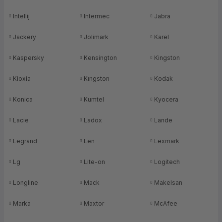
Intellij
Intermec
Jabra
Jackery
Jolimark
Karel
Kaspersky
Kensington
Kingston
Kioxia
Kıngston
Kodak
Konica
Kumtel
Kyocera
Lacie
Ladox
Lande
Legrand
Len
Lexmark
Lg
Lite-on
Logitech
Longline
Mack
Makelsan
Marka
Maxtor
McAfee