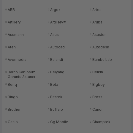
ork Bileşenleri
ek
ARB
Argox
Artes
Artillery
Artillery®
Aruba
Assmann
Asus
Asustor
Aten
Autocad
Autodesk
Avermedia
Balandi
Bambu Lab
Barco Kablosuz
Beiyang
Belkin
Goruntu Aktarıcı
Benq
Beta
Bigboy
Bingo
Bitatek
Bross
Brother
Buffalo
Canon
Casio
Cg Mobile
Champtek