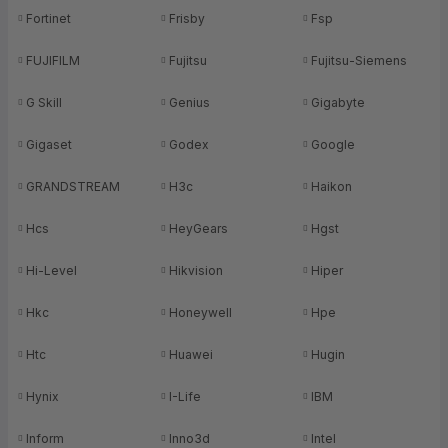
Fortinet
Frisby
Fsp
FUJIFILM
Fujitsu
Fujitsu-Siemens
G Skill
Genius
Gigabyte
Gigaset
Godex
Google
GRANDSTREAM
H3c
Haikon
Hcs
HeyGears
Hgst
Hi-Level
Hikvision
Hiper
Hkc
Honeywell
Hpe
Htc
Huawei
Hugin
Hynix
I-Life
IBM
Inform
Inno3d
Intel