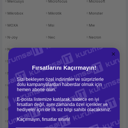
Mercusys
Microfocus
Microsoft
Mikrobox
Mikrotik
Monster
MOXA
Msi
Mw
N-Joy
Nec
Necron
Netatmo
Netgear
Newland
Nikon
Nod32
Notebook
Fırsatlarını Kaçırmayın!
Npo
Nvidia
OEM
Sizi bekleyen özel indirimler ve sürprizlerle
dolu kampanyalardan haberdar olmak için
Oki
Örnek Marka
Ozone
hemen abone olun.
Palo Alto
Panasonic
Panda
E-posta listemize katılarak, sadece en iyi
fırsatları değil, aynı zamanda özel içerikler ve
Perfects
hediyeler için de ilk siz bilgi sahibi olacaksınız.
Perkon
Philips
Kaçırmayın, fırsatlar sınırlı!
Pioneer
Piranha
Planet