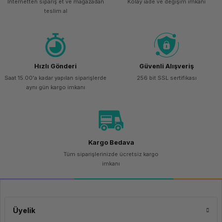
İnternetten sipariş et ve mağazadan
Kolay iade ve değişim imkanı
teslim al
Hızlı Gönderi
Güvenli Alışveriş
Saat 15.00'a kadar yapılan siparişlerde
256 bit SSL sertifikası
aynı gün kargo imkanı
Kargo Bedava
Tüm siparişlerinizde ücretsiz kargo
imkanı
Üyelik