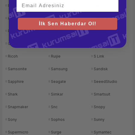
Plantronics
Plm
Pny
Port
Possify
Printronix
İlk Sen Haberdar Ol!
Prolink
Promise
Qnap
QPORT
Qua
Revopoint
Ricoh
Ruijie
S Link
Samsonite
Samsung
Sandisk
Sapphire
Seagate
SeeedStudio
Shark
Simkar
Smartsuit
Snapmaker
Snc
Snopy
Sony
Sophos
Sunny
Supermicro
Surge
Symantec