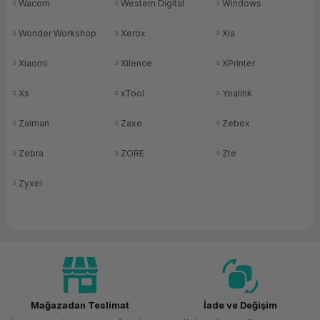
Wacom
Western Digital
Windows
Wonder Workshop
Xerox
Xia
Xiaomi
Xilence
XPrinter
Xs
xTool
Yealink
Zalman
Zaxe
Zebex
Zebra
ZORE
Zte
Zyxel
Mağazadan Teslimat
İade ve Değişim