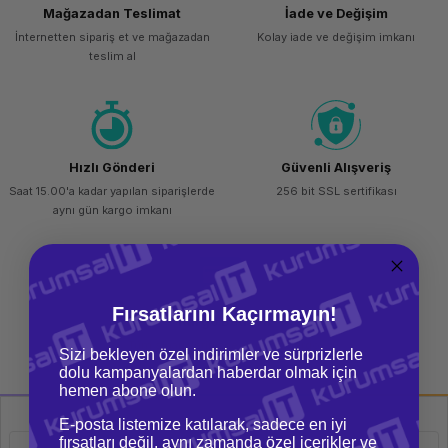
Mağazadan Teslimat
İade ve Değişim
ork Bileşenleri
ek
İnternetten sipariş et ve mağazadan
Kolay iade ve değişim imkanı
teslim al
Hızlı Gönderi
Güvenli Alışveriş
Saat 15.00'a kadar yapılan siparişlerde
256 bit SSL sertifikası
aynı gün kargo imkanı
Fırsatlarını Kaçırmayın!
Kargo Bedava
Tüm siparişlerinizde ücretsiz kargo
Sizi bekleyen özel indirimler ve sürprizlerle
imkanı
dolu kampanyalardan haberdar olmak için
hemen abone olun.
E-posta listemize katılarak, sadece en iyi
fırsatları değil, aynı zamanda özel içerikler ve