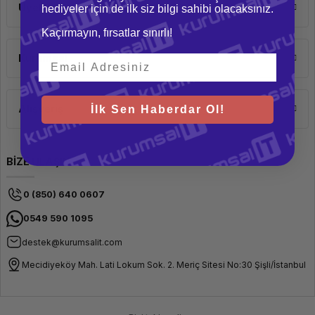
Üyelik
hediyeler için de ilk siz bilgi sahibi olacaksınız.
Kaçırmayın, fırsatlar sınırlı!
Kurumsal
Alışveriş
İlk Sen Haberdar Ol!
BİZE ULAŞIN
0 (850) 640 0607
0549 590 1095
destek@kurumsalit.com
Mecidiyeköy Mah. Lati Lokum Sok. 2. Meriç Sitesi No:30 Şişli/İstanbul