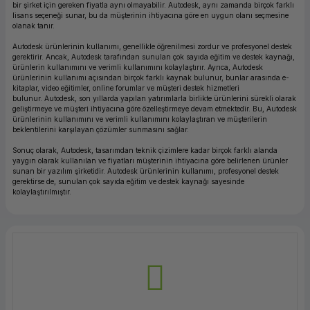
bir şirket için gereken fiyatla aynı olmayabilir. Autodesk, aynı zamanda birçok farklı
ork Bileşenleri
ek
lisans seçeneği sunar, bu da müşterinin ihtiyacına göre en uygun olanı seçmesine
olanak tanır.
Autodesk ürünlerinin kullanımı, genellikle öğrenilmesi zordur ve profesyonel destek
gerektirir. Ancak, Autodesk tarafından sunulan çok sayıda eğitim ve destek kaynağı,
ürünlerin kullanımını ve verimli kullanımını kolaylaştırır. Ayrıca, Autodesk
ürünlerinin kullanımı açısından birçok farklı kaynak bulunur, bunlar arasında e-
kitaplar, video eğitimler, online forumlar ve müşteri destek hizmetleri
bulunur. Autodesk, son yıllarda yapılan yatırımlarla birlikte ürünlerini sürekli olarak
geliştirmeye ve müşteri ihtiyacına göre özelleştirmeye devam etmektedir. Bu, Autodesk
ürünlerinin kullanımını ve verimli kullanımını kolaylaştıran ve müşterilerin
beklentilerini karşılayan çözümler sunmasını sağlar.
Sonuç olarak, Autodesk, tasarımdan teknik çizimlere kadar birçok farklı alanda
yaygın olarak kullanılan ve fiyatları müşterinin ihtiyacına göre belirlenen ürünler
sunan bir yazılım şirketidir. Autodesk ürünlerinin kullanımı, profesyonel destek
gerektirse de, sunulan çok sayıda eğitim ve destek kaynağı sayesinde
kolaylaştırılmıştır.