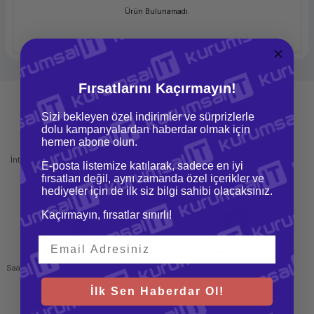
Ürün Bulunamadı.
Fırsatlarını Kaçırmayın!
Sizi bekleyen özel indirimler ve sürprizlerle
dolu kampanyalardan haberdar olmak için
hemen abone olun.
Mağazadan Teslimat
İade ve Değişim
İnternetten sipariş et ve mağazadan
Kolay iade ve değişim imkanı
E-posta listemize katılarak, sadece en iyi
teslim al
fırsatları değil, aynı zamanda özel içerikler ve
hediyeler için de ilk siz bilgi sahibi olacaksınız.
Kaçırmayın, fırsatlar sınırlı!
Hızlı Gönderi
Güvenli Alışveriş
Saat 15.00'a kadar yapılan siparişlerde
256 bit SSL sertifikası
aynı gün kargo imkanı
İlk Sen Haberdar Ol!