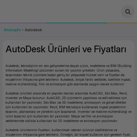
Geri Dön
Geri Dön
Geri Dön
Geri Dön
Geri Dön
Geri Dön
Geri Dön
ünler
leri
ası Çözümleri
eri
le) Ürünler
OT/VT Ürünleri
Anasayfa
Autodesk
cı
s Ürünleri
eri
Barkod Yazıcı ve Okuyucu
AutoDesk Ürünleri ve Fiyatları
hazı
ası
arı
keti
POS Terminali
Autodesk, teknolojinin en son gelişmelerine dayalı çizim, modelleme ve BIM (Building
sayar
 Kablosu
Station
ım
keti
Fiş Yazıcı
Information Modeling) çözümleri sunan bir yazılım şirketidir. Ürün yelpazesi,
tasarımdan teknik çizimlere kadar geniş bir yelpazede hizmet verir ve fiyatlar da
müşterinin ihtiyacına göre belirlenir. Autodesk, birçok farklı sektörde, özellikle inşaat,
sayar
akinesi
se
ve Bağlantı
şif Paketi
Self Servis Ekranı
makine mühendisliği, film ve animasyon gibi alanlarda yaygın olarak kullanılır.
Autodesk ürünleri arasında en popüler olanlar arasında AutoCAD, 3ds Max, Revit,
Inventor ve Maya bulunur. AutoCAD, 2D çizimlerin yapılması ve edit edilmesi için
enleri
 (Firewall)
ma Makinesi
aklık
ve Yedekleme
Para Çekmecesi
kullanılan bir yazılımdır. 3ds Max ise 3D modelleme, animasyon ve görsel efektler
için kullanılan bir yazılımdır. Revit, BIM teknolojisi kullanarak inşaat projelerinin
tasarımı, planlaması ve yönetimi için tasarlandı. Inventor ise makine mühendisliği ve
on
eme Makinesi
rofon
Panel PC
ürün tasarımı için kullanılan bir yazılımdır. Maya ise film ve animasyon
sektörlerinde sıklıkla kullanılan bir 3D modelleme ve animasyon yazılımıdır.
ciler
Autodesk ürünlerinin fiyatları, kullanılmak istenen ürünün özelliklerine ve
müşterinin ihtiyacına göre belirlenir. Örneğin, bir kişisel kullanım için gereken fiyat,