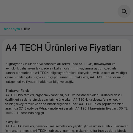
Geri Dön
Geri Dön
Geri Dön
Geri Dön
Geri Dön
Geri Dön
Geri Dön
ünler
leri
ası Çözümleri
eri
le) Ürünler
OT/VT Ürünleri
Anasayfa
IBM
cı
s Ürünleri
eri
Barkod Yazıcı ve Okuyucu
A4 TECH Ürünleri ve Fiyatları
hazı
ası
arı
keti
POS Terminali
Bilgisayar aksesuarları ve donanımları sektöründe A4 TECH, inovasyonu ve
sayar
 Kablosu
Station
ım
keti
Fiş Yazıcı
teknolojik gelişmeleri takip ederek kullanıcıların ihtiyaçlarına uygun çözümler
sunan bir markadır. A4 TECH, bilgisayar fareleri, klavyeleri, web kameraları ve diğer
çevre birimleri gibi birçok ürün çeşidi sunar. Bu makalede, A4 TECH'in farklı ürün
sayar
akinesi
se
ve Bağlantı
şif Paketi
Self Servis Ekranı
kategorileri ve fiyatları hakkında bilgi vereceğiz.
Bilgisayar Fareleri
A4 TECH'in fareleri, ergonomik tasarımı, hızlı ve hassas tepkileri, kullanıcı dostu
enleri
 (Firewall)
ma Makinesi
aklık
ve Yedekleme
Para Çekmecesi
özellikleri ve daha birçok avantajı ile öne çıkar. A4 TECH, kablosuz fareler, optik
fareler, dikey fareler ve daha birçok seçenek sunar. A4 TECH'in en popüler fareleri
arasında X7, Bloody ve V-track modelleri yer alır. A4 TECH farelerinin fiyatları, 30 TL
on
eme Makinesi
rofon
Panel PC
ile 500 TL arasında değişir.
Klavyeler
ciler
A4 TECH klavyeleri, dayanıklı malzemelerden yapılmıştır ve uzun süreli kullanımlar
için tasarlanmıştır. A4 TECH, kablosuz, gaming, mekanik, ultra ince ve daha birçok