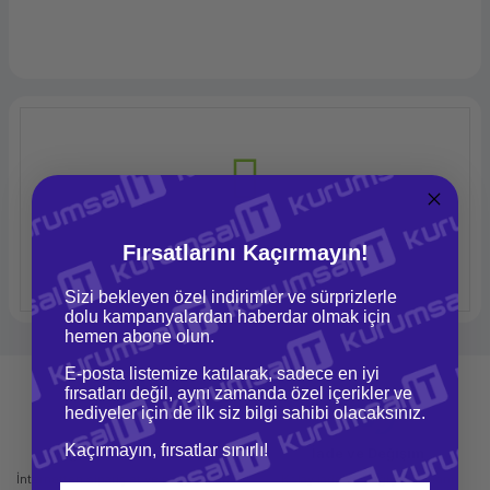
Fırsatlarını Kaçırmayın!
Ürün Bulunamadı.
Sizi bekleyen özel indirimler ve sürprizlerle
dolu kampanyalardan haberdar olmak için
hemen abone olun.
E-posta listemize katılarak, sadece en iyi
fırsatları değil, aynı zamanda özel içerikler ve
hediyeler için de ilk siz bilgi sahibi olacaksınız.
Kaçırmayın, fırsatlar sınırlı!
Mağazadan Teslimat
İade ve Değişim
İnternetten sipariş et ve mağazadan
Kolay iade ve değişim imkanı