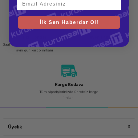
teslim al
İlk Sen Haberdar Ol!
Hızlı Gönderi
Güvenli Alışveriş
Saat 15.00'a kadar yapılan siparişlerde
256 bit SSL sertifikası
aynı gün kargo imkanı
Kargo Bedava
Tüm siparişlerinizde ücretsiz kargo
imkanı
Üyelik