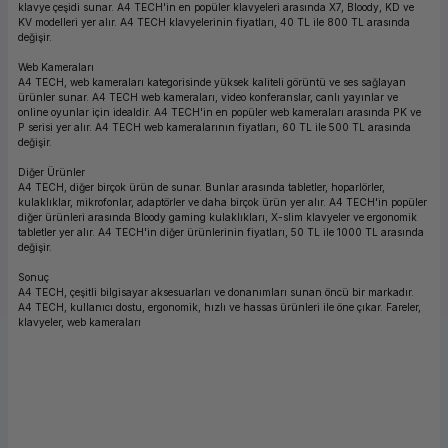
klavye çeşidi sunar. A4 TECH'in en popüler klavyeleri arasında X7, Bloody, KD ve
ork Bileşenleri
ek
KV modelleri yer alır. A4 TECH klavyelerinin fiyatları, 40 TL ile 800 TL arasında
değişir.
Web Kameraları
A4 TECH, web kameraları kategorisinde yüksek kaliteli görüntü ve ses sağlayan
ürünler sunar. A4 TECH web kameraları, video konferanslar, canlı yayınlar ve
online oyunlar için idealdir. A4 TECH'in en popüler web kameraları arasında PK ve
P serisi yer alır. A4 TECH web kameralarının fiyatları, 60 TL ile 500 TL arasında
değişir.
Diğer Ürünler
A4 TECH, diğer birçok ürün de sunar. Bunlar arasında tabletler, hoparlörler,
kulaklıklar, mikrofonlar, adaptörler ve daha birçok ürün yer alır. A4 TECH'in popüler
diğer ürünleri arasında Bloody gaming kulaklıkları, X-slim klavyeler ve ergonomik
tabletler yer alır. A4 TECH'in diğer ürünlerinin fiyatları, 50 TL ile 1000 TL arasında
değişir.
Sonuç
A4 TECH, çeşitli bilgisayar aksesuarları ve donanımları sunan öncü bir markadır.
A4 TECH, kullanıcı dostu, ergonomik, hızlı ve hassas ürünleri ile öne çıkar. Fareler,
klavyeler, web kameraları