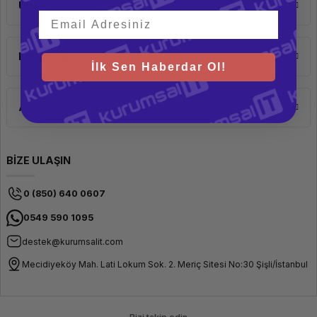
Üyelik
Kurumsal
İlk Sen Haberdar Ol!
Alışveriş
BİZE ULAŞIN
0 (850) 640 0607
0549 590 1095
destek@kurumsalit.com
Mecidiyeköy Mah. Lati Lokum Sok. 2. Meriç Sitesi No:30 Şişli/İstanbul