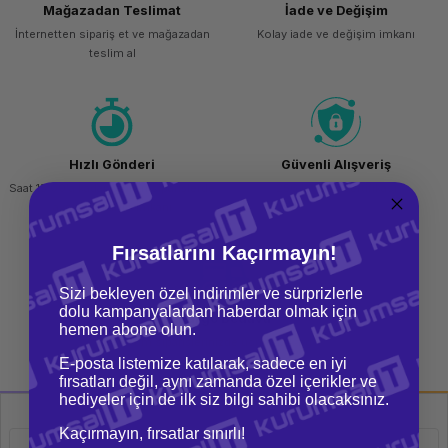
Mağazadan Teslimat
İade ve Değişim
ork Bileşenleri
ek
İnternetten sipariş et ve mağazadan
Kolay iade ve değişim imkanı
teslim al
Hızlı Gönderi
Güvenli Alışveriş
Saat 15.00'a kadar yapılan siparişlerde
256 bit SSL sertifikası
aynı gün kargo imkanı
Fırsatlarını Kaçırmayın!
Sizi bekleyen özel indirimler ve sürprizlerle
dolu kampanyalardan haberdar olmak için
Kargo Bedava
hemen abone olun.
Tüm siparişlerinizde ücretsiz kargo
imkanı
E-posta listemize katılarak, sadece en iyi
fırsatları değil, aynı zamanda özel içerikler ve
hediyeler için de ilk siz bilgi sahibi olacaksınız.
Kaçırmayın, fırsatlar sınırlı!