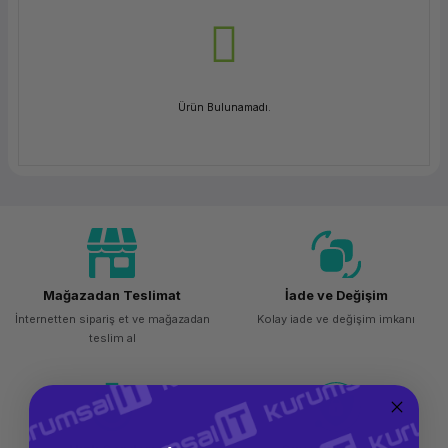
ork Bileşenleri
ek
Ürün Bulunamadı.
Mağazadan Teslimat
İade ve Değişim
İnternetten sipariş et ve mağazadan
Kolay iade ve değişim imkanı
teslim al