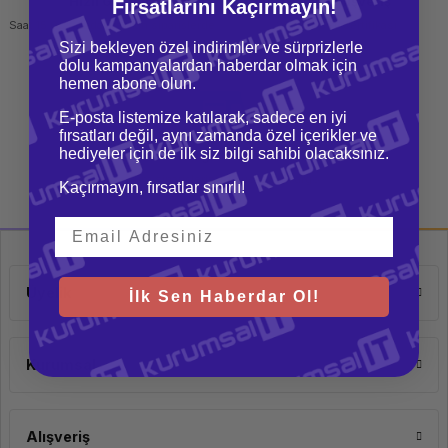
Hızlı Gönderi
Güvenli Alışveriş
Fırsatlarını Kaçırmayın!
Saat 15.00'a kadar yapılan siparişlerde
256 bit SSL sertifikası
aynı gün kargo imkanı
Sizi bekleyen özel indirimler ve sürprizlerle
dolu kampanyalardan haberdar olmak için
hemen abone olun.
E-posta listemize katılarak, sadece en iyi
fırsatları değil, aynı zamanda özel içerikler ve
hediyeler için de ilk siz bilgi sahibi olacaksınız.
Kargo Bedava
Tüm siparişlerinizde ücretsiz kargo
Kaçırmayın, fırsatlar sınırlı!
imkanı
Üyelik
İlk Sen Haberdar Ol!
Kurumsal
Alışveriş