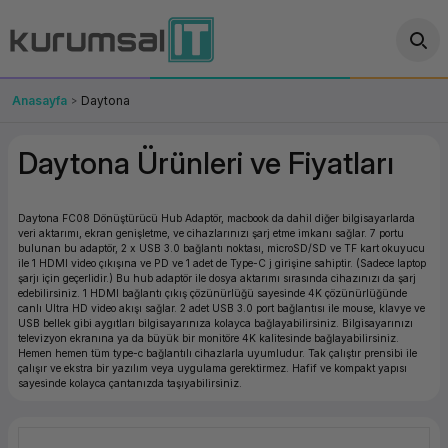
Geri Dön
Geri Dön
Geri Dön
Geri Dön
Geri Dön
Geri Dön
Geri Dön
ünler
leri
ası Çözümleri
eri
le) Ürünler
OT/VT Ürünleri
Anasayfa
Daytona
cı
s Ürünleri
eri
Barkod Yazıcı ve Okuyucu
Daytona Ürünleri ve Fiyatları
hazı
ası
arı
keti
POS Terminali
Daytona FC08 Dönüştürücü Hub Adaptör, macbook da dahil diğer bilgisayarlarda
sayar
 Kablosu
Station
ım
keti
Fiş Yazıcı
veri aktarımı, ekran genişletme, ve cihazlarınızı şarj etme imkanı sağlar. 7 portu
bulunan bu adaptör, 2 x USB 3.0 bağlantı noktası, microSD/SD ve TF kart okuyucu
ile 1 HDMI video çıkışına ve PD ve 1 adet de Type-C j girişine sahiptir. (Sadece laptop
sayar
akinesi
se
ve Bağlantı
şif Paketi
Self Servis Ekranı
şarjı için geçerlidir.) Bu hub adaptör ile dosya aktarımı sırasında cihazınızı da şarj
edebilirsiniz. 1 HDMI bağlantı çıkış çözünürlüğü sayesinde 4K çözünürlüğünde
canlı Ultra HD video akışı sağlar. 2 adet USB 3.0 port bağlantısı ile mouse, klavye ve
enleri
 (Firewall)
ma Makinesi
aklık
ve Yedekleme
USB bellek gibi aygıtları bilgisayarınıza kolayca bağlayabilirsiniz. Bilgisayarınızı
Para Çekmecesi
televizyon ekranına ya da büyük bir monitöre 4K kalitesinde bağlayabilirsiniz.
Hemen hemen tüm type-c bağlantılı cihazlarla uyumludur. Tak çalıştır prensibi ile
çalışır ve ekstra bir yazılım veya uygulama gerektirmez. Hafif ve kompakt yapısı
on
eme Makinesi
rofon
Panel PC
sayesinde kolayca çantanızda taşıyabilirsiniz.
ciler