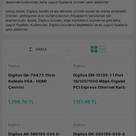
sayesinde kullanıcılar, daha uygun fiyatlarla ürünleri satın alabilirler.
ork Bileşenleri
ek
Sonuç olarak, Digitus, kaliteli ve son teknoloji ürünler sunan bir marka olmaktadır.
Ürünleri, profesyonel ve ev kullanıcılarının ihtiyaçlarını karşılamak için
tasarlanmıştır. Ayrıca, Digitus ürünleri, diğer markaların ürünlerine göre daha
uygun fiyatlıdır. Kullanıcılar, Digitus ürünlerini keşfedebilir ve en uygun fiyatlarla
satın alabilirler.
SIRALA
Digitus
Digitus
Digitus DA-70473 15cm
Digitus DN-10130-1 1 Port
Kablolu VGA - HDMI
10/100/1000 Mbps Gigabit
Çevirici
PCI Express Ethernet Kartı
1.298,76 TL
1.127,49 TL
Digitus
Digitus
Digitus AK-580105-030 D-
Digitus DK-300195-030-S