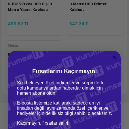
SUB25 Erkek D89 Dişi 3
3 Metre USB Printer
Metre Yazıcı Kablosu
Kablosu
499,52 TL
542,34 TL
Digitus
Digitus 0.50mm Kırmızı
Sata Bağlantı Kablosu
Fırsatlarını Kaçırmayın!
399,62 TL
Sizi bekleyen özel indirimler ve sürprizlerle
dolu kampanyalardan haberdar olmak için
hemen abone olun.
E-posta listemize katılarak, sadece en iyi
fırsatları değil, aynı zamanda özel içerikler ve
hediyeler için de ilk siz bilgi sahibi olacaksınız.
Kaçırmayın, fırsatlar sınırlı!
Mağazadan Teslimat
İade ve Değişim