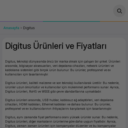
Geri Dön
Geri Dön
Geri Dön
Geri Dön
Geri Dön
Geri Dön
Geri Dön
ünler
leri
ası Çözümleri
eri
le) Ürünler
OT/VT Ürünleri
Anasayfa
Digitus
cı
s Ürünleri
eri
Barkod Yazıcı ve Okuyucu
Digitus Ürünleri ve Fiyatları
hazı
ası
arı
keti
POS Terminali
Digitus, teknoloji dünyasında öncü bir marka olmak için çalışan bir şirket. Ürünleri
sayar
 Kablosu
Station
ım
keti
Fiş Yazıcı
arasında, bilgisayar aksesuarları, veri depolama cihazları, network ürünleri ve
kablolama sistemleri gibi birçok ürün bulunur. Bu ürünler, profesyonel ve ev
kullanıcıları için tasarlanmıştır.
sayar
akinesi
se
ve Bağlantı
şif Paketi
Self Servis Ekranı
Digitus ürünleri, kaliteli malzeme ve son teknoloji kullanılarak üretilir. Bu nedenle,
ürünler uzun ömürlüdür ve kullanıcılar için mükemmel performans sunar. Ayrıca,
Digitus ürünleri, RoHS ve WEEE gibi çevre standartlarına uymaktadır.
enleri
 (Firewall)
ma Makinesi
aklık
ve Yedekleme
Para Çekmecesi
Digitus ürünleri arasında, USB hublar, kablosuz ağ adaptörleri, veri depolama
cihazları, HDMI kabloları, Ethernet kabloları ve dahası bulunur. Bu ürünler,
on
eme Makinesi
rofon
Panel PC
profesyonel ve ev kullanıcılarının ihtiyaçlarını karşılamak için tasarlanmıştır.
Digitus, aynı zamanda fiyat performans oranı yüksek ürünler sunar. Bu nedenle,
ciler
Digitus ürünleri, diğer markaların ürünlerine göre daha uygun fiyatlıdır. Ayrıca,
Digitus, zaman zaman ürünleri için kampanyalar düzenler ve bu kampanyalar