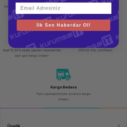
İnternetten sipariş et ve mağazadan
Kolay iade ve değişim imkanı
teslim al
İlk Sen Haberdar Ol!
Hızlı Gönderi
Güvenli Alışveriş
Saat 15.00'a kadar yapılan siparişlerde
256 bit SSL sertifikası
aynı gün kargo imkanı
Kargo Bedava
Tüm siparişlerinizde ücretsiz kargo
imkanı
Üyelik