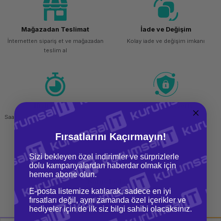
ork Bileşenleri
ek
Mağazadan Teslimat
İade ve Değişim
İnternetten sipariş et ve mağazadan
Kolay iade ve değişim imkanı
teslim al
Hızlı Gönderi
Güvenli Alışveriş
Saat 15.00'a kadar yapılan siparişlerde
256 bit SSL sertifikası
aynı gün kargo imkanı
Fırsatlarını Kaçırmayın!
Sizi bekleyen özel indirimler ve sürprizlerle
dolu kampanyalardan haberdar olmak için
hemen abone olun.
Kargo Bedava
E-posta listemize katılarak, sadece en iyi
Tüm siparişlerinizde ücretsiz kargo
fırsatları değil, aynı zamanda özel içerikler ve
imkanı
hediyeler için de ilk siz bilgi sahibi olacaksınız.