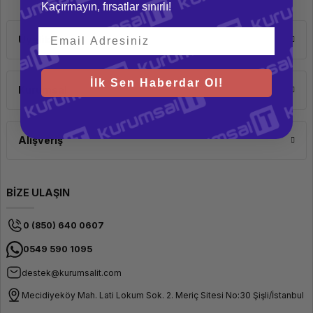
Kaçırmayın, fırsatlar sınırlı!
Üyelik
İlk Sen Haberdar Ol!
Kurumsal
Alışveriş
BİZE ULAŞIN
0 (850) 640 0607
0549 590 1095
destek@kurumsalit.com
Mecidiyeköy Mah. Lati Lokum Sok. 2. Meriç Sitesi No:30 Şişli/İstanbul