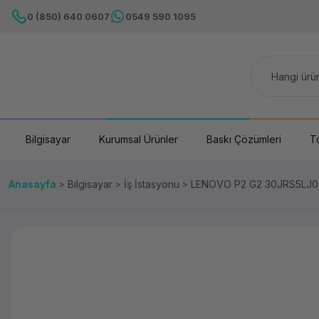
0 (850) 640 0607
0549 590 1095
Bilgisayar
Kurumsal Ürünler
Baskı Çözümleri
T
Anasayfa
Bilgisayar
İş İstasyonu
LENOVO P2 G2 30JRS5LJ0