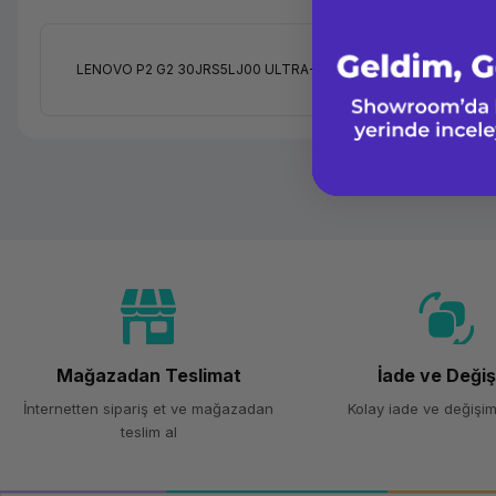
LENOVO P2 G2 30JRS5LJ00 ULTRA-7 265 32G RAM 1T SSD RTX
Mağazadan Teslimat
İade ve Deği
İnternetten sipariş et ve mağazadan
Kolay iade ve değişim
teslim al