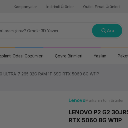
Kampanyalar
İndirimli Ürünler
Outlet Fırsat Ürünleri
Ara
oplantı Odası Çözümleri
Çevre Birimleri
Yazılım
Paket
0 ULTRA-7 265 32G RAM 1T SSD RTX 5060 8G W11P
Lenovo
Markanın tüm ürünleri
LENOVO P2 G2 30JR
RTX 5060 8G W11P