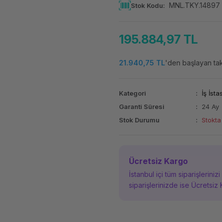
MNL.TKY.14897
Stok Kodu
195.884,97 TL
21.940,75 TL
'den başlayan taks
Kategori
İş İst
Garanti Süresi
24 Ay
Stok Durumu
Stokta
Ücretsiz Kargo
İstanbul içi tüm siparişleriniz
siparişlerinizde ise Ücretsiz 