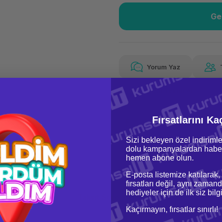
Ge
Güvenilir Alışveriş
21.9
Kolay iade imkanı
Aya
Yorum Yaz
Fiyat Teklifi Al
Güvenilir Alışveriş
21.9
Kolay iade imkanı
Aya
Fırsatlarını Ka
Sizi bekleyen özel indirimle
dolu kampanyalardan haber
hemen abone olun.
E-posta listemize katılarak,
fırsatları değil, aynı zamand
hediyeler için de ilk siz bil
oru & Cevap
Taksit Seçenekleri
Kaçırmayın, fırsatlar sınırlı!