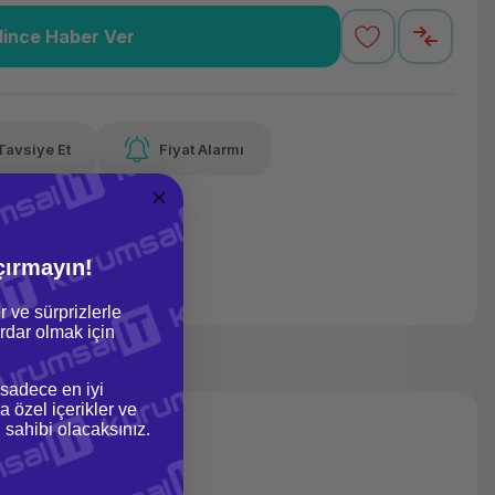
lince Haber Ver
40,75 TL
x 12
Havalelerde
 varan taksit
Özel indirim fırsatı
Tavsiye Et
Fiyat Alarmı
40,75 TL
x 12
Havalelerde
 varan taksit
Özel indirim fırsatı
çırmayın!
r ve sürprizlerle
dar olmak için
 sadece en iyi
a özel içerikler ve
gi sahibi olacaksınız.