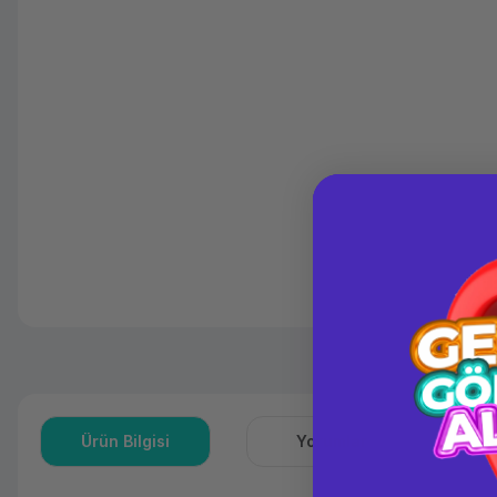
Ürün Bilgisi
Yorumlar
S