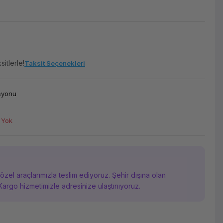
itlerle!
Taksit Seçenekleri
asyonu
 Yok
i özel araçlarımızla teslim ediyoruz. Şehir dışına olan
Kargo hizmetimizle adresinize ulaştırııyoruz.