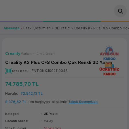
Geri Dön
Geri Dön
Geri Dön
Geri Dön
Geri Dön
Geri Dön
Geri Dön
ünler
leri
ası Çözümleri
eri
le) Ürünler
OT/VT Ürünleri
Anasayfa
Baskı Çözümleri
3D Yazıcı
Creality K2 Plus CFS Combo Çok 
cı
s Ürünleri
eri
Barkod Yazıcı ve Okuyucu
hazı
ası
arı
keti
POS Terminali
Creality
Markanın tüm ürünleri
AYNI GÜN
KARGO
Creality K2 Plus CFS Combo Çok Renkli 3D Yazıcı
sayar
 Kablosu
Station
ım
keti
Fiş Yazıcı
ÜCRETSİZ
ENT.GNX.1002110046
Stok Kodu
KARGO
sayar
akinesi
se
ve Bağlantı
şif Paketi
Self Servis Ekranı
74.785,70 TL
enleri
 (Firewall)
ma Makinesi
aklık
ve Yedekleme
Havale
72.542,13 TL
Para Çekmecesi
8.376,62 TL
'den başlayan taksitlerle!
Taksit Seçenekleri
on
eme Makinesi
rofon
Panel PC
Kategori
3D Yazıcı
Garanti Süresi
24 Ay
ciler
Stok Durumu
Stokta Yok