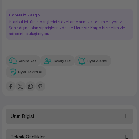
ork Bileşenleri
ek
Ücretsiz Kargo
İstanbul içi tüm siparişlerinizi özel araçlarımızla teslim ediyoruz.
Şehir dışına olan siparişlerinizde ise Ücretsiz Kargo hizmetimizle
adresinize ulaştırııyoruz.
Yorum Yaz
Tavsiye Et
Fiyat Alarmı
Güvenilir Alışveriş
8.376,62 TL
x 12
Havalelerde
Kolay iade imkanı
Aya varan taksit
Özel indirim fırsatı
Fiyat Teklifi Al
Güvenilir Alışveriş
8.376,62 TL
x 12
Havalelerde
Kolay iade imkanı
Aya varan taksit
Özel indirim fırsatı
Ürün Bilgisi
Teknik Özellikler