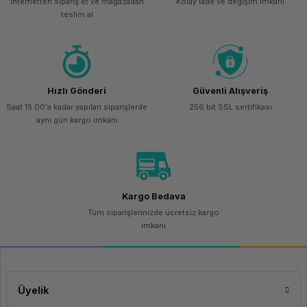
İnternetten sipariş et ve mağazadan
Kolay iade ve değişim imkanı
teslim al
Hızlı Gönderi
Güvenli Alışveriş
Saat 15.00'a kadar yapılan siparişlerde
256 bit SSL sertifikası
aynı gün kargo imkanı
Kargo Bedava
Tüm siparişlerinizde ücretsiz kargo
imkanı
Üyelik