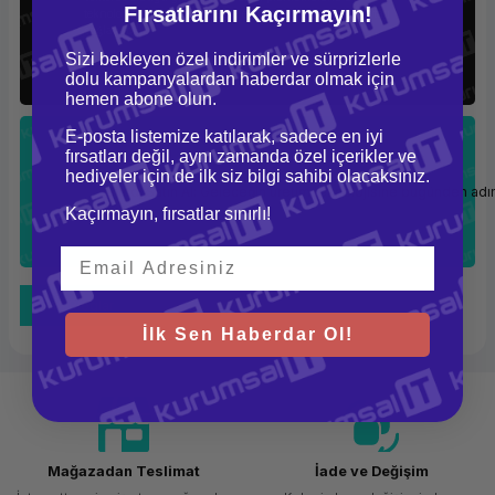
Fırsatlarını Kaçırmayın!
teknolojiyi şirketinize entegre etmek, size rekabet avantajı
sağlayabilir.
Sizi bekleyen özel indirimler ve sürprizlerle
dolu kampanyalardan haberdar olmak için
hemen abone olun.
E-posta listemize katılarak, sadece en iyi
fırsatları değil, aynı zamanda özel içerikler ve
hediyeler için de ilk siz bilgi sahibi olacaksınız.
Şimdi Satın Al: Geleceğin üretim teknolojisine bugünden ad
Kaçırmayın, fırsatlar sınırlı!
Tüm Bloglar
İlk Sen Haberdar Ol!
Mağazadan Teslimat
İade ve Değişim