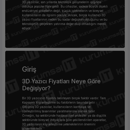
3D yazıcılar, son yıllarda teknolojik gelişmelerin ışığında
ork Bileşenleri
ek
oldukça popüler hale geldi. Bu cihazlar, sadece büyük ölçekli
endüstriyel şirketlerin değil, küçük işletmelerin ve bireysel
kullanıcıların da ilgisini çekiyor. Ancak, birçok kullanıcı 3D
yazıcı fiyatlarının neden bu kadar değişken olduğunu ve bu
teknolojinin gerçekten yatırıma değer olup olmadığını merak
ediyor.
Giriş
3D Yazıcı Fiyatları Neye Göre
Değişiyor?
Bir 3D yazıcının fiyatını belirleyen birçok faktör vardır. Tam
Kapsamlı Kişiselleştirme bu faktörlerin başında gelir.
Gelişmiş 3D yazıcılar, kullanıcıların karmaşık ve
özelleştirilmiş tasarımlar yaratmalarına olanak tanır.
Örneğin, tıp sektöründe hastaya özel protezler ya da dişçilik
sektöründe bireysel ihtiyaçlara göre şekillendirilen aparatlar,
3D yazıcıların kişiselleştirme yeteneklerinin önemini
göstermektedir.