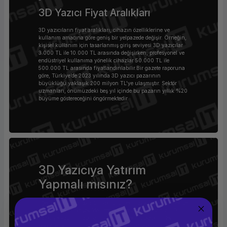
3D Yazıcı Fiyat Aralıkları
3D yazıcıların fiyat aralıkları, cihazın özelliklerine ve
kullanım amacına göre geniş bir yelpazede değişir. Örneğin,
kişisel kullanım için tasarlanmış giriş seviyesi 3D yazıcılar
3.000 TL ile 10.000 TL arasında değişirken, profesyonel ve
endüstriyel kullanıma yönelik cihazlar 50.000 TL ile
500.000 TL arasında fiyatlandırılabilir.Bir gazete raporuna
göre, Türkiye’de 2023 yılında 3D yazıcı pazarının
büyüklüğü yaklaşık 200 milyon TL'ye ulaşmıştır. Sektör
uzmanları, önümüzdeki beş yıl içinde bu pazarın yıllık %20
büyüme göstereceğini öngörmektedir.
3D Yazıcıya Yatırım
Yapmalı mısınız?
Eğer üretim hızınızı artırmak, ürünlerinizi kişiselleştirmek ve
sürdürülebilir bir şekilde üretim yapmak istiyorsanız, 3D
yazıcıya yatırım yapmanın zamanı gelmiş olabilir. Her
sektörde olduğu gibi, uzun vadeli planlamalarla bu