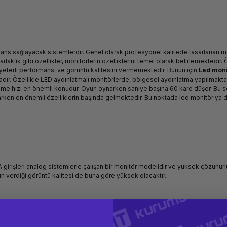
mans sağlayacak sistemlerdir. Genel olarak profesyonel kalitede tasarlanan m
rlaklık gibi özellikler, monitörlerin özelliklerini temel olarak belirlemektedir. 
 yeterli performansı ve görüntü kalitesini vermemektedir. Bunun için
Led moni
adır. Özellikle LED aydınlatmalı monitörlerde, bölgesel aydınlatma yapılmakt
me hızı en önemli konudur. Oyun oynarken saniye başına 60 kare düşer. Bu se
ynarken en önemli özelliklerin başında gelmektedir. Bu noktada led monitör ya
girişleri analog sistemlerle çalışan bir monitör modelidir ve yüksek çözünürl
rün verdiği görüntü kalitesi de buna göre yüksek olacaktır.