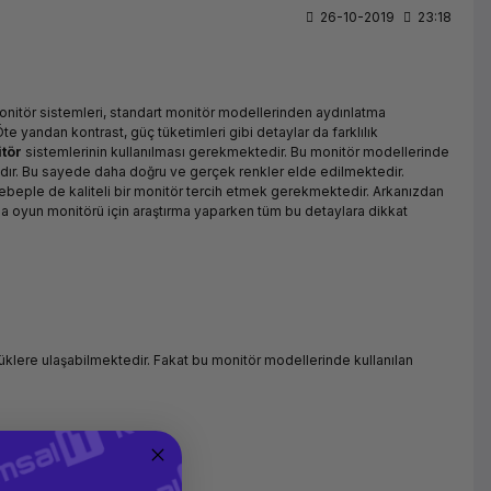
26-10-2019
23:18
onitör sistemleri, standart monitör modellerinden aydınlatma
Öte yandan kontrast, güç tüketimleri gibi detaylar da farklılık
tör
sistemlerinin kullanılması gerekmektedir. Bu monitör modellerinde
adır. Bu sayede daha doğru ve gerçek renkler elde edilmektedir.
beple de kaliteli bir monitör tercih etmek gerekmektedir. Arkanızdan
 da oyun monitörü için araştırma yaparken tüm bu detaylara dikkat
üklere ulaşabilmektedir. Fakat bu monitör modellerinde kullanılan