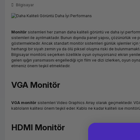
Bilgisayar
Monitör
sistemleri her zaman daha kaliteli görüntü ve daha iyi perfor
sistemleri ile ayrılmaktadır. Bunun dışında panel yapısı, çözünürlük ve pa
göstermektedir. Ancak standart monitör sistemleri günlük işlemler için
herhangi bir siyah zemin ya da ölü piksel oluşma riski de bulunmamakt
Bilgisayar monitörü seçerken özellikle oyun oynuyorsanız ekran yenile
gelen ışığın yansımasını engellediği için film ve dizi izlerken, oyun o
etmeniz önem teşkil etmektedir.
VGA Monitör
VGA monitör
sistemleri Video Graphics Array olarak geçmektedir. VGA 
kabloların kalitesi önem teşkil eder. Kablo ne kadar kaliteli ise monitö
HDMI Monitör