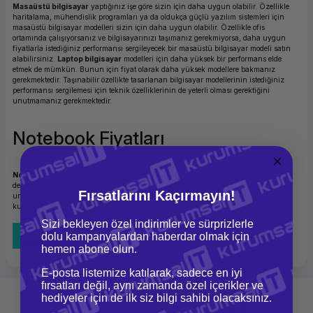
Masaüstü bilgisayar
yaptığınız işe göre sizin için daha uygun olabilir. Özellikle
haritalama, mühendislik programları ya da oldukça güçlü yazılım sistemleri için
masaüstü bilgisayar modelleri sizin için daha uygun olabilir. Özellikle ofis
ortamında çalışıyorsanız ve bilgisayarınızı taşımanız gerekmiyorsa, daha uygun
fiyatlarla istediğiniz performansı sergileyecek bir masaüstü bilgisayar modeli satın
alabilirsiniz.
Laptop bilgisayar
modelleri için daha yüksek bir performans elde
etmek de mümkün. Bunun için fiyat olarak daha yüksek modellere bakmanız
gerekmektedir. Taşınabilir özellikte tasarlanan bilgisayar modellerinin istediğiniz
performansı sergilemesi için teknik özelliklerinin de yeterli olması gerektiğini
unutmamanız gerekmektedir.
Notebook Fiyatları
Notebook fiyatları
tercih edeceğiniz bilgisayar markasına ve modeline göre
değişmektedir. Kalite ve marka unsurları bu noktada fiyatları belirleyen en önemli
Fırsatlarını Kaçırmayın!
unsur olmaktadır. Notebook fiyatları için belirleyici olan bir diğer unsur ise, döviz
kurları olmaktadır. Bu detaya dikkat etmek oldukça önemlidir.
Sizi bekleyen özel indirimler ve sürprizlerle
dolu kampanyalardan haberdar olmak için
Tüm Bloglar
hemen abone olun.
E-posta listemize katılarak, sadece en iyi
fırsatları değil, aynı zamanda özel içerikler ve
hediyeler için de ilk siz bilgi sahibi olacaksınız.