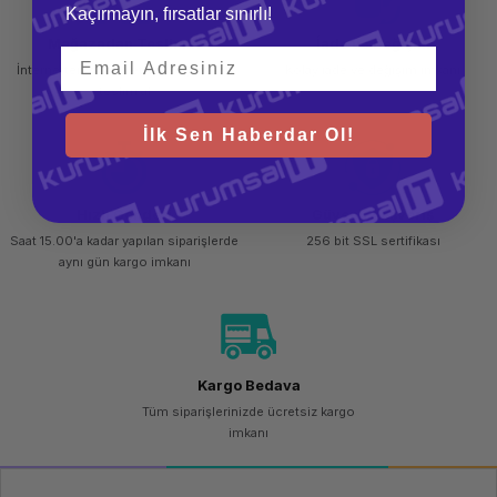
Kaçırmayın, fırsatlar sınırlı!
Mağazadan Teslimat
İade ve Değişim
İnternetten sipariş et ve mağazadan
Kolay iade ve değişim imkanı
teslim al
İlk Sen Haberdar Ol!
Hızlı Gönderi
Güvenli Alışveriş
Saat 15.00'a kadar yapılan siparişlerde
256 bit SSL sertifikası
aynı gün kargo imkanı
Kargo Bedava
Tüm siparişlerinizde ücretsiz kargo
imkanı