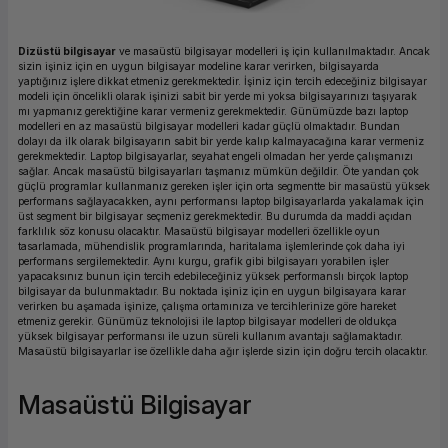
ork Bileşenleri
ek
Dizüstü bilgisayar
ve masaüstü bilgisayar modelleri iş için kullanılmaktadır. Ancak
sizin işiniz için en uygun bilgisayar modeline karar verirken, bilgisayarda
yaptığınız işlere dikkat etmeniz gerekmektedir. İşiniz için tercih edeceğiniz bilgisayar
modeli için öncelikli olarak işinizi sabit bir yerde mi yoksa bilgisayarınızı taşıyarak
mı yapmanız gerektiğine karar vermeniz gerekmektedir. Günümüzde bazı laptop
modelleri en az masaüstü bilgisayar modelleri kadar güçlü olmaktadır. Bundan
dolayı da ilk olarak bilgisayarın sabit bir yerde kalıp kalmayacağına karar vermeniz
gerekmektedir. Laptop bilgisayarlar, seyahat engeli olmadan her yerde çalışmanızı
sağlar. Ancak masaüstü bilgisayarları taşmanız mümkün değildir. Öte yandan çok
güçlü programlar kullanmanız gereken işler için orta segmentte bir masaüstü yüksek
performans sağlayacakken, aynı performansı laptop bilgisayarlarda yakalamak için
üst segment bir bilgisayar seçmeniz gerekmektedir. Bu durumda da maddi açıdan
farklılık söz konusu olacaktır. Masaüstü bilgisayar modelleri özellikle oyun
tasarlamada, mühendislik programlarında, haritalama işlemlerinde çok daha iyi
performans sergilemektedir. Aynı kurgu, grafik gibi bilgisayarı yorabilen işler
yapacaksınız bunun için tercih edebileceğiniz yüksek performanslı birçok laptop
bilgisayar da bulunmaktadır. Bu noktada işiniz için en uygun bilgisayara karar
verirken bu aşamada işinize, çalışma ortamınıza ve tercihlerinize göre hareket
etmeniz gerekir. Günümüz teknolojisi ile laptop bilgisayar modelleri de oldukça
yüksek bilgisayar performansı ile uzun süreli kullanım avantajı sağlamaktadır.
Masaüstü bilgisayarlar ise özellikle daha ağır işlerde sizin için doğru tercih olacaktır.
Masaüstü Bilgisayar