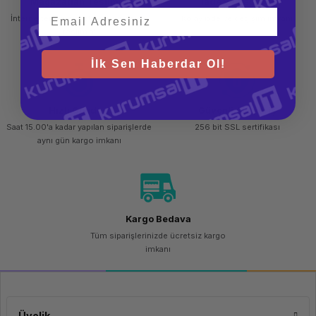
Mağazadan Teslimat
İade ve Değişim
İnternetten sipariş et ve mağazadan
Kolay iade ve değişim imkanı
teslim al
İlk Sen Haberdar Ol!
Hızlı Gönderi
Güvenli Alışveriş
Saat 15.00'a kadar yapılan siparişlerde
256 bit SSL sertifikası
aynı gün kargo imkanı
Kargo Bedava
Tüm siparişlerinizde ücretsiz kargo
imkanı
Üyelik