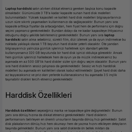
ork Bileşenleri
ek
Laptop harddiski
satın alırken dikkat etmeniz gereken başlıca konu kapasite
olmaktadır. Günümüzde 3 TB'a kadar kapasite sunan hard disk modelleri
bulunmaktadır. Yüksek kapasiteli ve kaliteli hard disk modelleri bilgisayarlarınızı
uzun süre sıkıntı yaşamadan kullanmanızı da sağlayacaktır. Bunun yanı sıra
kapasite arttıkça fiyatlar da artacağından, hem fiyat hem de performans için doğru
seçimi yapmanız gerekmektedir. Bundan dolayı da ne kadar kapasiteye ihtiyacınız
olduğunu doğru şekilde belirlemeniz gerekmektedir. Bunun yanı sıra
laptop
harddiski
satın alma sebebiniz; sürekli film, dizi izlemek ya da oyun indirmekse bu
noktada yaklaşık olarak 1 TB boyutun hard diskler yeterli olacaktır. Öte yandan
bilgisayarınızı yalnızca günlük işlerinizi halletmek için standart şekilde
kullanıyorsanız 320 GB boyutunda bir hard disk işinizi oldukça görecektir. Ancak
hem günlük işlerinizi halledecek hem de oyun ya da müzik indirecekseniz bu
aşamada en az 500 GB'lik hard diskler sizler için doğru seçim olacaktır. Bunun yanı
sıra hard disklerin sessiz çalışması da gerekmektedir. Sessiz ve hızlı harddisk
modelleri bu aşamada en kalitelileri olarak kabul edilmektedir. Şayet hard diski daha
az taşıyacaksınız ve priz olan yerlerde kullanacaksınız bu aşamada 3.5 inçlik
taşınabilir diskleri tercih etmeniz gerekmektedir.
Harddisk Özellikleri
Harddisk özellikleri
seçeceğiniz marka ve kapasiteye göre değişmektedir. Bunun
yanı sıra dönüş hızına da dikkat etmeniz gerekmektedir. Hard disklerin
performansını belirleyen en önemli unsurların başında dönüş hızı gelmektedir. Sabit
disk plakalarının dönüş hızı hem okumayı hem de yazma hızını etkileyen detayların
başında gelmektedir. Bunun yanı sıra sabit disklerde ön bellek miktarı da