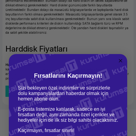
performansı etkilemektedir. Bundan dolayı da hard diskin ön bellek kapasitesine de
dikkat etmeniz gerekmektedir. Hard diskler günümüzde farklı boyutlarda
üretilmektedir. Bundan dolayı da masaüstü bilgisayarlarda ve laptoplarda hard disk
boyutlarının farklı olması gerekmektedir. Masaüstü bilgisayarlarda genel olarak 3.5
inç boyutlarında sabit disk kullanılması gerekmektedir. Bunun yanı sıra klasik sabit
disklerde performans kriterleri de diskin kullanıldığı SATA bağlantı türü ve RPM
değerlerine de dikkat etmeniz gerekmektedir. Öte yandan hard diskleri taşınabilir ya
da sabit şekilde alabilirsiniz.
Harddisk Fiyatları
Harddisk fiyatları
tercih edeceğiniz hard diskin kalitesine, markasına ve
kapasitesine göre değişmektedir. Kapasitesi arttıkça
harddisk fiyatları
da
artmaktadır. Ancak hard diskiniz ne kadar yüksek kapasiteliyse, verilerinizi o kadar
Fırsatlarını Kaçırmayın!
pratik şekilde depolayabilirsiniz.
Sizi bekleyen özel indirimler ve sürprizlerle
Tüm Bloglar
dolu kampanyalardan haberdar olmak için
hemen abone olun.
E-posta listemize katılarak, sadece en iyi
fırsatları değil, aynı zamanda özel içerikler ve
hediyeler için de ilk siz bilgi sahibi olacaksınız.
Kaçırmayın, fırsatlar sınırlı!