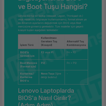
ve Boot Tuşu Hangisi?
ork Bileşenleri
ek
Lenovo marka bir laptop (Ideapad, Legion, Thinkpad vb.)
veya masaüstü bilgisayar kullanıyorsanız, format atmak ya
da donanım ayarlarını değiştirmek için BIOS veya Boot
menüsüne girmeniz gerekebilir. Tüm modeller için geçerli
kısayol tuşları aşağıdaki tablodadır:
Kullanılması
Gereken Tuş
Alternatif Tuş
İşlem Türü
(Kısayol)
Kombinasyonu
BIOS'a
F2
veya
F1
Fn + F2
Girmek İçin
Boot Menüsü
F12
Fn + F12
(Format için)
Kurtarma /
Novo Tuşu
(İğne
-
Kurtarma
deliği butonu)
BIOS'u
Lenovo Laptoplarda
BIOS'a Nasıl Girilir?
(Adım Adım)