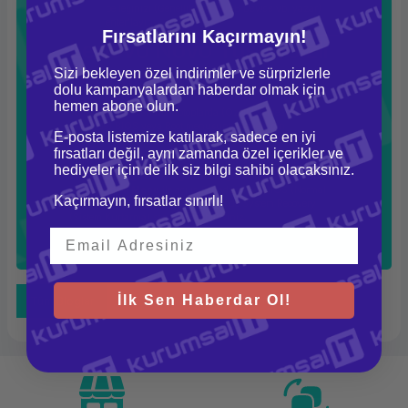
belleğinizi (Genellikle
EFI USB Device
vb. yazar)
enter'layın.
Fırsatlarını Kaçırmayın!
Lenovo Novo Tuşu (Gizli
Düğme) Nedir?
Sizi bekleyen özel indirimler ve sürprizlerle
dolu kampanyalardan haberdar olmak için
hemen abone olun.
Yeni nesil ince Lenovo laptoplarda (Özellikle Ideapad
serisinde) BIOS veya Boot menüsüne girmek için
E-posta listemize katılarak, sadece en iyi
tasarlanmış küçük gizli bir düğme bulunur.
fırsatları değil, aynı zamanda özel içerikler ve
Bilgisayar kapalıyken, kasanın yan tarafındaki küçük deliğe
hediyeler için de ilk siz bilgi sahibi olacaksınız.
bir ataç veya iğne batırdığınızda bilgisayar otomatik olarak
Novo Button Menu
ile açılır. Buradan ister BIOS (Normal
Kaçırmayın, fırsatlar sınırlı!
Startup), ister Boot Menu, isterseniz de System Recovery
(Sistem Kurtarma) seçimi yapabilirsiniz.
İlk Sen Haberdar Ol!
Tüm Bloglar