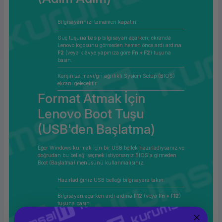
Bilgisayarınızı tamamen kapatın.
Güç tuşuna basıp bilgisayarı açarken, ekranda
Lenovo logosunu görmeden hemen önce ardı ardına
F2
(veya klavye yapınıza göre
Fn + F2
) tuşuna
basın.
Karşınıza mavi/gri ağırlıklı System Setup (BIOS)
ekranı gelecektir.
Format Atmak İçin
Lenovo Boot Tuşu
(USB'den Başlatma)
Eğer Windows kurmak için bir USB bellek hazırladıysanız ve
doğrudan bu belleği seçmek istiyorsanız BIOS'a girmeden
Boot (Başlatma) menüsünü kullanmalısınız.
Hazırladığınız USB belleği bilgisayara takın.
Bilgisayarı açarken ardı ardına
F12
(veya
Fn + F12
)
tuşuna basın.
Çıkan Boot Device Menu ekranından USB