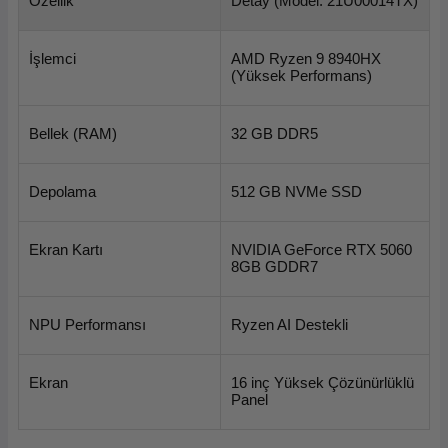
Özellik
Detay (Model: 21U00014TX)
İşlemci
AMD Ryzen 9 8940HX 
(Yüksek Performans)
Bellek (RAM)
32 GB DDR5
Depolama
512 GB NVMe SSD
Ekran Kartı
NVIDIA GeForce RTX 5060 
8GB GDDR7
NPU Performansı
Ryzen AI Destekli
Ekran
16 inç Yüksek Çözünürlüklü 
Panel