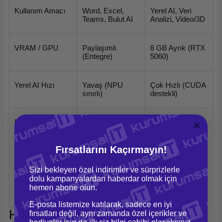
Kullanım Amacı
Word, Excel, 
Yerel AI, Veri 
Teams, Bulut AI
Analizi, Video/3D
VRAM / GPU
Paylaşımlı 
8 GB Ayrık (RTX 
(Entegre)
5060)
Yerel AI Hızı
Yavaş (NPU 
Çok Hızlı (CUDA 
sınırlı)
destekli)
ROI (Üretkenlik)
Zaman tasarrufu 
Yazılımda %55, 
sınırlı
Tasarımda 
%577'ye kadar 
ROI
Fırsatlarını Kaçırmayın!
Sizi bekleyen özel indirimler ve sürprizlerle
Gizlilik
Veri buluta 
Veri yerelde 
dolu kampanyalardan haberdar olmak için
çıkmak zorunda
kalabilir (Shadow 
hemen abone olun.
AI riskini azaltır)
E-posta listemize katılarak, sadece en iyi
Hangi Departman İçin Bu Cihazı
fırsatları değil, aynı zamanda özel içerikler ve