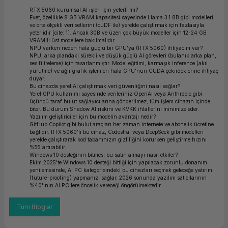
RTX 5060 kurumsal AI işleri için yeterli mi?
Evet, özellikle 8 GB VRAM kapasitesi sayesinde Llama 3.1 8B gibi modelleri
ve orta ölçekli veri setlerini (cuDF ile) yerelde çalıştırmak için fazlasıyla
yeterlidir [cite: 1]. Ancak 30B ve üzeri çok büyük modeller için 12-24 GB
VRAM'li üst modellere bakılmalıdır.
NPU varken neden hala güçlü bir GPU'ya (RTX 5060) ihtiyacım var?
NPU, arka plandaki sürekli ve düşük güçlü AI görevleri (bulanık arka plan,
ses filtreleme) için tasarlanmıştır. Model eğitimi, karmaşık inference (akıl
yürütme) ve ağır grafik işlemleri hala GPU'nun CUDA çekirdeklerine ihtiyaç
duyar.
Bu cihazda yerel AI çalıştırmak veri güvenliğini nasıl sağlar?
Yerel GPU kullanımı sayesinde verileriniz OpenAI veya Anthropic gibi
üçüncü taraf bulut sağlayıcılarına gönderilmez; tüm işlem cihazın içinde
biter. Bu durum Shadow AI riskini ve KVKK ihlallerini minimize eder.
Yazılım geliştiriciler için bu modelin avantajı nedir?
GitHub Copilot gibi bulut araçları her zaman internete ve abonelik ücretine
bağlıdır. RTX 5060'lı bu cihaz, Codestral veya DeepSeek gibi modelleri
yerelde çalıştırarak kod tabanınızın gizliliğini korurken geliştirme hızını
%55 artırabilir.
Windows 10 desteğinin bitmesi bu satın almayı nasıl etkiler?
Ekim 2025'te Windows 10 desteği bittiği için yapılacak zorunlu donanım
yenilemesinde, AI PC kategorisindeki bu cihazları seçmek geleceğe yatırım
(future-proofing) yapmanızı sağlar. 2026 sonunda yazılım satıcılarının
%40'ının AI PC'lere öncelik vereceği öngörülmektedir.
Tüm Bloglar