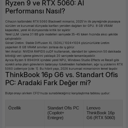
Ryzen 9 ve RTX 5060: AI
Performansı Nasıl?
Cihazın kalbindeki RTX 5060 Blackwell mimarisi, 2025'in ilk çeyreğinde piyasaya
sürülen ve kurumsal dünyada kartları yeniden dağıtan bir GPU. 8 GB VRAM
kapasitesi, yerel AI dünyasında kritik bir eşiktir:
Yerel LLM: Llama 3.1 8B gibi modelleri saniyede 35-45 token hızında akıcı şekilde
çalıştırabilir.
Görsel Üretim: Stable Diffusion XL (SDXL) 1024x1024 çözünürlükte üretim
yaparken 8 GB VRAM sınırları zorlasa da iş görür.
Veri Analizi: NVIDIA RAPIDS cuDF kullanarak, standart bir işlemcinin 50 dakikada
bitirdiği veri işleme görevini yaklaşık 20 saniyede tamamlayabilir.
Ayrıca Ryzen 9 8940HX içindeki yerel NPU, Windows Studio Effects ve Recall gibi
sürekli arka plan görevlerini bataryayı tüketmeden hallederken; ağır iş yüklerini RTX
5060 üstleniyor [cite: 1]. Bu hibrit yapı, 2026 kurumsal mimarisinin temel taşıdır.
ThinkBook 16p G6 vs. Standart Ofis
PC: Aradaki Fark Değer mi?
Bütçe onayı alırken CFO'nuza sunabileceğiniz karşılaştırma tablosu şudur:
Özellik
Standart Ofis PC 
Lenovo 
(Copilot+ 
ThinkBook 16p 
Entegre)
G6 (RTX 5060)