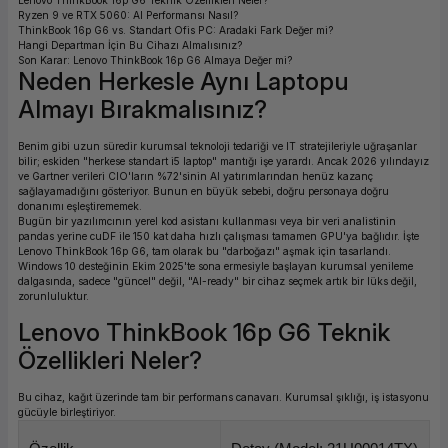
Lenovo ThinkBook 16p G6 Teknik Özellikleri Neler?
Ryzen 9 ve RTX 5060: AI Performansı Nasıl?
ork Bileşenleri
ek
ThinkBook 16p G6 vs. Standart Ofis PC: Aradaki Fark Değer mi?
Hangi Departman İçin Bu Cihazı Almalısınız?
Son Karar: Lenovo ThinkBook 16p G6 Almaya Değer mi?
Neden Herkesle Aynı Laptopu
Almayı Bırakmalısınız?
Benim gibi uzun süredir kurumsal teknoloji tedariği ve IT stratejileriyle uğraşanlar
bilir; eskiden "herkese standart i5 laptop" mantığı işe yarardı. Ancak 2026 yılındayız
ve Gartner verileri CIO'ların %72'sinin AI yatırımlarından henüz kazanç
sağlayamadığını gösteriyor. Bunun en büyük sebebi, doğru personaya doğru
donanımı eşleştirememek.
Bugün bir yazılımcının yerel kod asistanı kullanması veya bir veri analistinin
pandas yerine cuDF ile 150 kat daha hızlı çalışması tamamen GPU'ya bağlıdır. İşte
Lenovo ThinkBook 16p G6, tam olarak bu "darboğazı" aşmak için tasarlandı.
Windows 10 desteğinin Ekim 2025'te sona ermesiyle başlayan kurumsal yenileme
dalgasında, sadece "güncel" değil, "AI-ready" bir cihaz seçmek artık bir lüks değil,
zorunluluktur.
Lenovo ThinkBook 16p G6 Teknik
Özellikleri Neler?
Bu cihaz, kağıt üzerinde tam bir performans canavarı. Kurumsal şıklığı, iş istasyonu
gücüyle birleştiriyor.