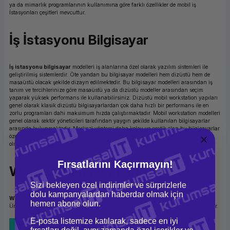
ya da mimarlık programlarının kullanımına göre farklı özellikler de mobil iş
İstasyonları çeşitleri mevcuttur.
İş İstasyonu Bilgisayar
İş istasyonu bilgisayar
modelleri iş alanlarına özel olarak yazılım sistemleri ile
geliştirilmiş sistemlerdir. Öte yandan bu bilgisayar modelleri hem dizüstü hem de
masaüstü olacak şekilde dizayn edilmektedir. Bu bilgisayar modelleri arasından iş
tanım ve tercihlerinize göre masaüstü ya da dizüstü modeller arasından seçim
yaparak yüksek performans ile kullanabilirsiniz. Dizüstü mobil workstation yapıları
genel olarak klasik dizüstü bilgisayarlardan çok daha hızlı bir performans ile en
zorlu programları dahi maksimum hızda çalıştırmaktadır. Mobil workstation modelleri
genel olarak sektör yöneticileri tarafından yaygın şekilde kullanılan bilgisayarlar
arasında bulunmaktadır. Merkezi yöntemi daha kolay ve pratik olan bu bilgisayarlar
özellikle kaynak paylaşımı, güvenlik gibi konular sebebiyle de daha avantajlı
olmaktadır.
Fırsatlarını Kaçırmayın!
Workstation Fiyatları
Sizi bekleyen özel indirimler ve sürprizlerle
dolu kampanyalardan haberdar olmak için
Workstation fiyatları
satın alacağınız bilgisayar modeline göre değişmektedir.
hemen abone olun.
Ürünlerin içeriği ve yazılım özellikleri workstation fiyatları için belirleyici olmaktadır.
E-posta listemize katılarak, sadece en iyi
Tüm Bloglar