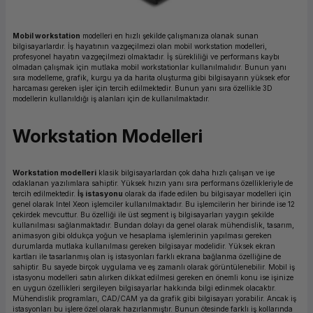
ork Bileşenleri
ek
Mobil workstation
modelleri en hızlı şekilde çalışmanıza olanak sunan
bilgisayarlardır. İş hayatının vazgeçilmezi olan mobil workstation modelleri,
profesyonel hayatın vazgeçilmezi olmaktadır. İş sürekliliği ve performans kaybı
olmadan çalışmak için mutlaka mobil workstationlar kullanılmalıdır. Bunun yanı
sıra modelleme, grafik, kurgu ya da harita oluşturma gibi bilgisayarın yüksek efor
harcaması gereken işler için tercih edilmektedir. Bunun yanı sıra özellikle 3D
modellerin kullanıldığı iş alanları için de kullanılmaktadır.
Workstation Modelleri
Workstation modelleri
klasik bilgisayarlardan çok daha hızlı çalışan ve işe
odaklanan yazılımlara sahiptir. Yüksek hızın yanı sıra performans özellikleriyle de
tercih edilmektedir.
İş istasyonu
olarak da ifade edilen bu bilgisayar modelleri için
genel olarak Intel Xeon işlemciler kullanılmaktadır. Bu işlemcilerin her birinde ise 12
çekirdek mevcuttur. Bu özelliği ile üst segment iş bilgisayarları yaygın şekilde
kullanılması sağlanmaktadır. Bundan dolayı da genel olarak mühendislik, tasarım,
animasyon gibi oldukça yoğun ve hesaplama işlemlerinin yapılması gereken
durumlarda mutlaka kullanılması gereken bilgisayar modelidir. Yüksek ekran
kartları ile tasarlanmış olan iş istasyonları farklı ekrana bağlanma özelliğine de
sahiptir. Bu sayede birçok uygulama ve eş zamanlı olarak görüntülenebilir. Mobil iş
istasyonu modelleri satın alırken dikkat edilmesi gereken en önemli konu ise işinize
en uygun özellikleri sergileyen bilgisayarlar hakkında bilgi edinmek olacaktır.
Mühendislik programları, CAD/CAM ya da grafik gibi bilgisayarı yorabilir. Ancak iş
istasyonları bu işlere özel olarak hazırlanmıştır. Bunun ötesinde farklı iş kollarında