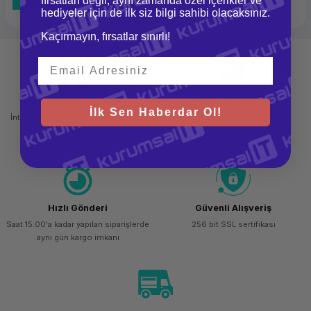
fırsatları değil, aynı zamanda özel içerikler ve
hediyeler için de ilk siz bilgi sahibi olacaksınız.
Kaçırmayın, fırsatlar sınırlı!
Mağazadan Teslimat
İade ve Değişim
İlk Sen Haberdar Ol!
İnternetten sipariş et ve mağazadan
Kolay iade ve değişim imkanı
teslim al
Hızlı Gönderi
Güvenli Alışveriş
Saat 15.00'a kadar yapılan siparişlerde
256 bit SSL sertifikası
aynı gün kargo imkanı