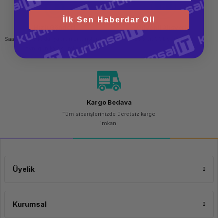
İlk Sen Haberdar Ol!
Hızlı Gönderi
Güvenli Alışveriş
Saat 15.00'a kadar yapılan siparişlerde
256 bit SSL sertifikası
aynı gün kargo imkanı
Kargo Bedava
Tüm siparişlerinizde ücretsiz kargo
imkanı
Üyelik
Kurumsal