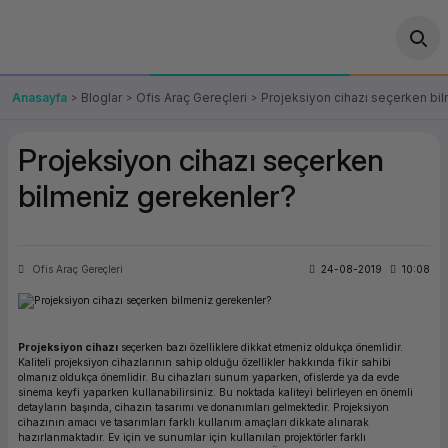
Geri Dön
Geri Dön
Geri Dön
Geri Dön
Geri Dön
Geri Dön
Geri Dön
ünler
leri
ası Çözümleri
eri
le) Ürünler
OT/VT Ürünleri
Anasayfa
Bloglar
Ofis Araç Gereçleri
Projeksiyon cihazı seçerken bi
cı
s Ürünleri
eri
Barkod Yazıcı ve Okuyucu
Projeksiyon cihazı seçerken
hazı
ası
arı
keti
POS Terminali
bilmeniz gerekenler?
sayar
 Kablosu
Station
ım
keti
Fiş Yazıcı
Ofis Araç Gereçleri
24-08-2019
10:08
sayar
akinesi
se
ve Bağlantı
şif Paketi
Self Servis Ekranı
enleri
 (Firewall)
ma Makinesi
aklık
ve Yedekleme
Para Çekmecesi
Projeksiyon cihazı
seçerken bazı özelliklere dikkat etmeniz oldukça önemlidir.
Kaliteli projeksiyon cihazlarının sahip olduğu özellikler hakkında fikir sahibi
on
eme Makinesi
rofon
Panel PC
olmanız oldukça önemlidir. Bu cihazları sunum yaparken, ofislerde ya da evde
sinema keyfi yaparken kullanabilirsiniz. Bu noktada kaliteyi belirleyen en önemli
detayların başında, cihazın tasarımı ve donanımları gelmektedir. Projeksiyon
ciler
cihazının amacı ve tasarımları farklı kullanım amaçları dikkate alınarak
hazırlanmaktadır. Ev için ve sunumlar için kullanılan projektörler farklı