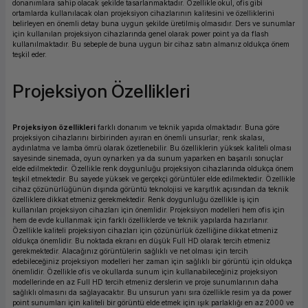
donanımlara sahip olacak şekilde tasarlanmaktadır. Özellikle okul, ofis gibi
ortamlarda kullanılacak olan projeksiyon cihazlarının kalitesini ve özelliklerini
ork Bileşenleri
ek
belirleyen en önemli detay buna uygun şekilde üretilmiş olmasıdır. Ders ve sunumlar
için kullanılan projeksiyon cihazlarında genel olarak power point ya da flash
kullanılmaktadır. Bu sebeple de buna uygun bir cihaz satın almanız oldukça önem
teşkil eder.
Projeksiyon Özellikleri
Projeksiyon özellikleri
farklı donanım ve teknik yapıda olmaktadır. Buna göre
projeksiyon cihazlarını birbirinden ayıran en önemli unsurlar; renk skalası,
aydınlatma ve lamba ömrü olarak özetlenebilir. Bu özelliklerin yüksek kaliteli olması
sayesinde sinemada, oyun oynarken ya da sunum yaparken en başarılı sonuçlar
elde edilmektedir. Özellikle renk doygunluğu projeksiyon cihazlarında oldukça önem
teşkil etmektedir. Bu sayede yüksek ve gerçekçi görüntüler elde edilmektedir. Özellikle
cihaz çözünürlüğünün dışında görüntü teknolojisi ve karşıtlık açısından da teknik
özelliklere dikkat etmeniz gerekmektedir. Renk doygunluğu özellikle iş için
kullanılan projeksiyon cihazları için önemlidir. Projeksiyon modelleri hem ofis için
hem de evde kullanmak için farklı özelliklerde ve teknik yapılarda hazırlanır.
Özellikle kaliteli projeksiyon cihazları için çözünürlük özelliğine dikkat etmeniz
oldukça önemlidir. Bu noktada ekranı en düşük Full HD olarak tercih etmeniz
gerekmektedir. Alacağınız görüntülerin sağlıklı ve net olması için tercih
edebileceğiniz projeksiyon modelleri her zaman için sağlıklı bir görüntü için oldukça
önemlidir. Özellikle ofis ve okullarda sunum için kullanabileceğiniz projeksiyon
modellerinde en az Full HD tercih etmeniz derslerin ve proje sunumlarının daha
sağlıklı olmasını da sağlayacaktır. Bu unsurun yanı sıra özellikle resim ya da power
point sunumları için kaliteli bir görüntü elde etmek için ışık parlaklığı en az 2000 ve