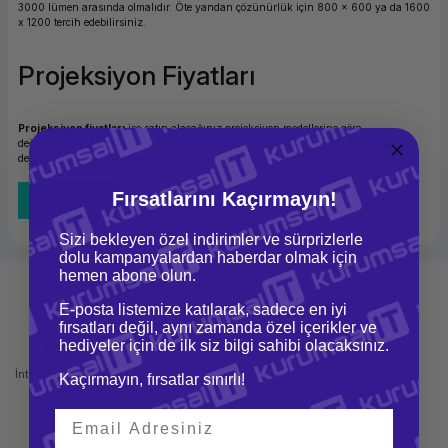
3000 lümen arasında olmalıdır. Öte yandan çözünürlük için 800 x 600 ya da 1600
x 1200 tercih edebilirsiniz.
Projeksiyon Fiyatları
Projeksiyon fiyatları
ise satın alacağınız projeksiyon modellerine göre
değişmektedir.
Projeksiyon fiyatları
ofis, okul ya da projeksiyonun kalitesine göre
değişmektedir. Fiyat aralıkları oldukça geniş olmaktadır.
Fırsatlarını Kaçırmayın!
Tüm Bloglar
Sizi bekleyen özel indirimler ve sürprizlerle
dolu kampanyalardan haberdar olmak için
hemen abone olun.
E-posta listemize katılarak, sadece en iyi
fırsatları değil, aynı zamanda özel içerikler ve
hediyeler için de ilk siz bilgi sahibi olacaksınız.
Mağazadan Teslimat
İade ve Değişim
İnternetten sipariş et ve mağazadan
Kolay iade ve değişim imkanı
Kaçırmayın, fırsatlar sınırlı!
teslim al