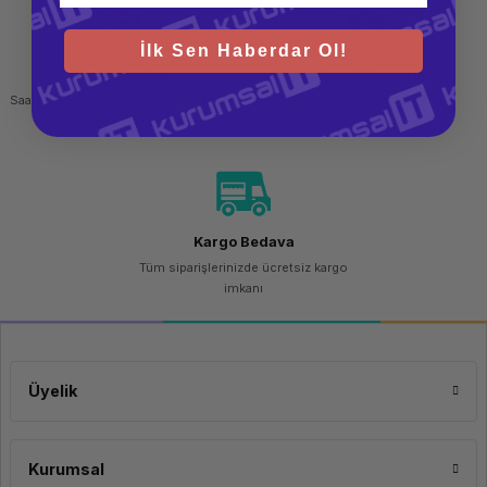
İlk Sen Haberdar Ol!
Hızlı Gönderi
Güvenli Alışveriş
Saat 15.00'a kadar yapılan siparişlerde
256 bit SSL sertifikası
aynı gün kargo imkanı
Kargo Bedava
Tüm siparişlerinizde ücretsiz kargo
imkanı
Üyelik
Kurumsal