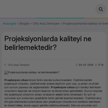
Geri Dön
Geri Dön
Geri Dön
Geri Dön
Geri Dön
Geri Dön
Geri Dön
ünler
leri
ası Çözümleri
eri
le) Ürünler
OT/VT Ürünleri
Anasayfa
Bloglar
Ofis Araç Gereçleri
Projeksiyonlarda kaliteyi ne bel
cı
s Ürünleri
eri
Barkod Yazıcı ve Okuyucu
Projeksiyonlarda kaliteyi ne
hazı
ası
arı
keti
POS Terminali
belirlemektedir?
sayar
 Kablosu
Station
ım
keti
Fiş Yazıcı
Ofis Araç Gereçleri
04-07-2019
17:15
sayar
akinesi
se
ve Bağlantı
şif Paketi
Self Servis Ekranı
enleri
 (Firewall)
ma Makinesi
aklık
ve Yedekleme
Para Çekmecesi
Projeksiyon cihazı
birçok farklı alanda kullanılmaktadır. Özellikle kaliteli
projeksiyon cihazları, özellikle evde sinema keyfinin yanı sıra, iş yerleri ve ofisler
için sunum yapmayı da sağlamaktadır.
Projeksiyon cihazı
için kaliteyi belirleyen
on
eme Makinesi
rofon
Panel PC
unsurların başında ise cihazın tasarımı ve donanımları gelmektedir. Bunun dışında
her projeksiyon cihazının amacı ve tasarım sebebi farklı olmaktadır. Ev için ve
sunumlar için kullanılan projektörler farklı şekilde tasarlanmaktadır. Özellikle okul,
ciler
ofis gibi ortamlarda kullanılacak olan projeksiyon cihazlarının kalitesini belirleyen
en önemli detay, buna uygun şekilde üretilmiş olmasıdır. Ders ve sunumlar için