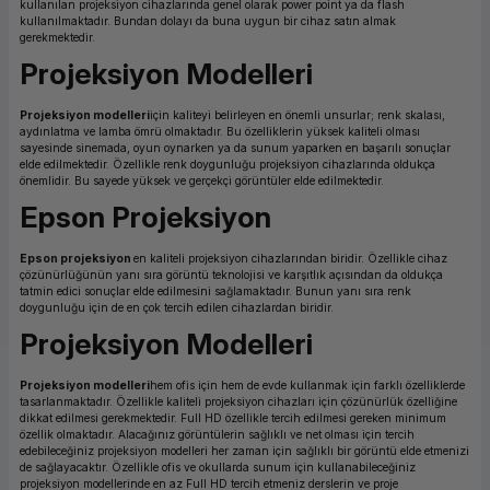
kullanılan projeksiyon cihazlarında genel olarak power point ya da flash
kullanılmaktadır. Bundan dolayı da buna uygun bir cihaz satın almak
ork Bileşenleri
ek
gerekmektedir.
Projeksiyon Modelleri
Projeksiyon modelleri
için kaliteyi belirleyen en önemli unsurlar; renk skalası,
aydınlatma ve lamba ömrü olmaktadır. Bu özelliklerin yüksek kaliteli olması
sayesinde sinemada, oyun oynarken ya da sunum yaparken en başarılı sonuçlar
elde edilmektedir. Özellikle renk doygunluğu projeksiyon cihazlarında oldukça
önemlidir. Bu sayede yüksek ve gerçekçi görüntüler elde edilmektedir.
Epson Projeksiyon
Epson projeksiyon
en kaliteli projeksiyon cihazlarından biridir. Özellikle cihaz
çözünürlüğünün yanı sıra görüntü teknolojisi ve karşıtlık açısından da oldukça
tatmin edici sonuçlar elde edilmesini sağlamaktadır. Bunun yanı sıra renk
doygunluğu için de en çok tercih edilen cihazlardan biridir.
Projeksiyon Modelleri
Projeksiyon modelleri
hem ofis için hem de evde kullanmak için farklı özelliklerde
tasarlanmaktadır. Özellikle kaliteli projeksiyon cihazları için çözünürlük özelliğine
dikkat edilmesi gerekmektedir. Full HD özellikle tercih edilmesi gereken minimum
özellik olmaktadır. Alacağınız görüntülerin sağlıklı ve net olması için tercih
edebileceğiniz projeksiyon modelleri her zaman için sağlıklı bir görüntü elde etmenizi
de sağlayacaktır. Özellikle ofis ve okullarda sunum için kullanabileceğiniz
projeksiyon modellerinde en az Full HD tercih etmeniz derslerin ve proje