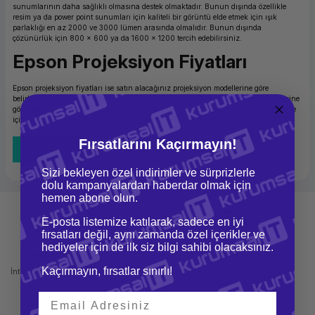
sunumlarının daha sağlıklı olmasına destek olmaktadır. Bunun dışında özellikle
resim ya da power point sunumları için kaliteli bir görüntü elde etmek için ışık
parlaklığı en az 2000 ve 3000 lümen arasında olmalıdır. Bunun dışında
çözünürlük için 800 x 600 ya da 1600 x 1200 tercih edebilirsiniz.
Epson Projeksiyon Fiyatları
Epson projeksiyon fiyatları ise satın alacağınız projeksiyon modellerine göre
belirlenmektedir. Epson projeksiyon fiyatları ofis, okul ya da projeksiyonun kalitesine
göre belirlenmektedir. Fiyat aralıkları oldukça geniş olmaktadır. Bu sayede her bütçe
için uygun
epson projeksiyon fiyatları
bulunmaktadır.
Fırsatlarını Kaçırmayın!
Tüm Bloglar
Sizi bekleyen özel indirimler ve sürprizlerle
dolu kampanyalardan haberdar olmak için
hemen abone olun.
E-posta listemize katılarak, sadece en iyi
fırsatları değil, aynı zamanda özel içerikler ve
hediyeler için de ilk siz bilgi sahibi olacaksınız.
Mağazadan Teslimat
İade ve Değişim
Kaçırmayın, fırsatlar sınırlı!
İnternetten sipariş et ve mağazadan
Kolay iade ve değişim imkanı
teslim al