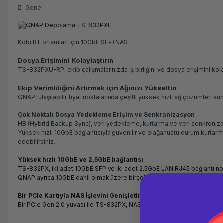
Genel
Kobi BT ortamları için 10GbE SFP+NAS
Dosya Erişimini Kolaylaştırın
TS-832PXU-RP, ekip çalışmalarınızda iş birliğini ve dosya erişimini kola
Ekip Verimliliğini Artırmak için Ağınızı Yükseltin
QNAP, ulaşılabilir fiyat noktalarında çeşitli yüksek hızlı ağ çözümleri
Çok Noktalı Dosya Yedekleme Erişim ve Senkranizasyon
HB (Hybrid Backup Sync), veri yedekleme, kurtarma ve veri senkronizas
Yüksek hızlı 10GbE bağlantısıyla güvenilir ve olağanüstü durum kurta
edebilirsiniz.
Yüksek hızlı 10GbE ve 2,5GbE bağlantısı
TS-832PX, iki adet 10GbE SFP ve iki adet 2.5GbE LAN RJ45 bağlantı noktas
QNAP ayrıca 10GbE dahil olmak üzere birçok başka yüksek hızlı ağ çöz
Bir PCIe Kartıyla NAS İşlevini Genişletin
Bir PCIe Gen 2.0 yuvası ile TS-832PX, NAS işlevselliğini ve potansiyel