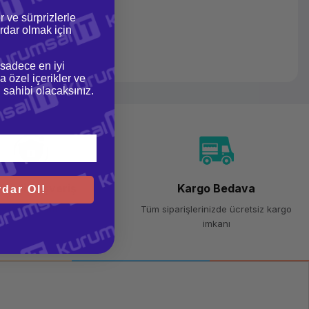
r ve sürprizlerle
dar olmak için
 sadece en iyi
a özel içerikler ve
gi sahibi olacaksınız.
venli Alışveriş
Kargo Bedava
dar Ol!
 bit SSL sertifikası
Tüm siparişlerinizde ücretsiz kargo
imkanı