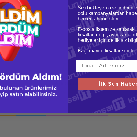
Sizi bekleyen özel indirimle
dolu kampanyalardan haber
hemen abone olun.
E-posta listemize katılarak,
fırsatları değil, aynı zamand
hediyeler için de ilk siz bil
Kaçırmayın, fırsatlar sınırlı!
şim
Hızlı Gönderi
Gü
İlk Sen Haber
 imkanı
Saat 15.00'a kadar yapılan
256
siparişlerde aynı gün kargo imkanı