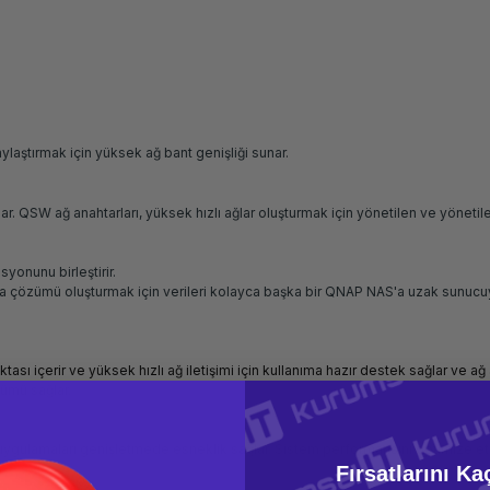
ylaştırmak için yüksek ağ bant genişliği sunar.
 sunar. QSW ağ anahtarları, yüksek hızlı ağlar oluşturmak için yönetilen ve yö
yonunu birleştirir.
rma çözümü oluşturmak için verileri kolayca başka bir QNAP NAS'a uzak sunu
ı içerir ve yüksek hızlı ağ iletişimi için kullanıma hazır destek sağlar ve ağ 
ümü sağlar.
 uygulamaları genişletmede esneklik sağlar. Sistem performansını optimize et
Fırsatlarını Ka