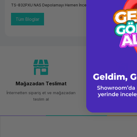
TS-832PXU NAS Depolamayı Hemen İnceleyin
Tüm Bloglar
Mağazadan Teslimat
İade ve Deği
İnternetten sipariş et ve mağazadan
Kolay iade ve değişim
teslim al