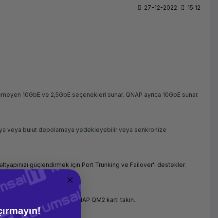
27-12-2022
15:12
netilemeyen 10GbE ve 2,5GbE seçenekleri sunar. QNAP ayrıca 10GbE sunar.
cuya veya bulut depolamaya yedekleyebilir veya senkronize
altyapınızı güçlendirmek için Port Trunking ve Failover'ı destekler.
mek için M.2 SATA için bir QNAP QM2 kartı takın.
çırmayın!