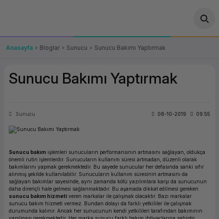
Geri Dön
Geri Dön
Geri Dön
Geri Dön
Geri Dön
Geri Dön
Geri Dön
ünler
leri
ası Çözümleri
eri
le) Ürünler
OT/VT Ürünleri
Anasayfa
Bloglar
Sunucu
Sunucu Bakımı Yaptırmak
cı
s Ürünleri
eri
Barkod Yazıcı ve Okuyucu
Sunucu Bakımı Yaptırmak
hazı
ası
arı
keti
POS Terminali
sayar
 Kablosu
Station
ım
keti
Fiş Yazıcı
Sunucu
08-10-2019
09:55
sayar
akinesi
se
ve Bağlantı
şif Paketi
Self Servis Ekranı
Sunucu bakım
işlemleri sunucuların performansının artmasını sağlayan, oldukça
enleri
 (Firewall)
ma Makinesi
aklık
ve Yedekleme
Para Çekmecesi
önemli rutin işlemlerdir. Sunucuların kullanım süresi artmadan, düzenli olarak
bakımlarını yapmak gerekmektedir. Bu sayede sunucular her defasında sanki sıfır
alınmış şekilde kullanılabilir. Sunucuların kullanım süresinin artmasını da
sağlayan bakımlar sayesinde, aynı zamanda kötü yazılımlara karşı da sunucunun
on
eme Makinesi
rofon
Panel PC
daha dirençli hale gelmesi sağlanmaktadır. Bu aşamada dikkat edilmesi gereken
sunucu bakım hizmeti
veren markalar ile çalışmak olacaktır. Bazı markalar
sunucu bakım hizmeti vermez. Bundan dolayı da farklı yetkililer ile çalışmak
ciler
durumunda kalınır. Ancak her sunucunun kendi yetkilileri tarafından bakımının
yapılması gerekmektedir. Her marka sunucu farklı bakım ihtiyaçlarına sahiptir.