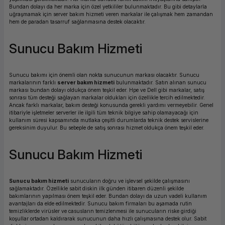
Bundan dolayı da her marka için özel yetkililer bulunmaktadır. Bu gibi detaylarla
ork Bileşenleri
ek
uğraşmamak için server bakım hizmeti veren markalar ile çalışmak hem zamandan
hem de paradan tasarruf sağlanmasına destek olacaktır.
Sunucu Bakım Hizmeti
Sunucu bakımı için önemli olan nokta sunucunun markası olacaktır. Sunucu
markalarının farklı
server bakım hizmeti
bulunmaktadır. Satın alınan sunucu
markası bundan dolayı oldukça önem teşkil eder. Hpe ve Dell gibi markalar, satış
sonrası tüm desteği sağlayan markalar oldukları için özellikle tercih edilmektedir.
Ancak farklı markalar, bakım desteği konusunda gerekli yardımı vermeyebilir. Genel
itibariyle işletmeler serverler ile ilgili tüm teknik bilgiye sahip olamayacağı için
kullanım süresi kapsamında mutlaka çeşitli durumlarda teknik destek servislerine
gereksinim duyulur. Bu sebeple de satış sonrası hizmet oldukça önem teşkil eder.
Sunucu Bakım Hizmeti
Sunucu bakım hizmeti
sunucuların doğru ve işlevsel şekilde çalışmasını
sağlamaktadır. Özellikle sabit diskin ilk günden itibaren düzenli şekilde
bakımlarının yapılması önem teşkil eder. Bundan dolayı da uzun vadeli kullanım
avantajları da elde edilmektedir. Sunucu bakım firmaları bu aşamada rutin
temizliklerde virüsler ve casusların temizlenmesi ile sunucuların riske girdiği
koşullar ortadan kaldırarak sunucunun daha hızlı çalışmasına destek olur. Sabit