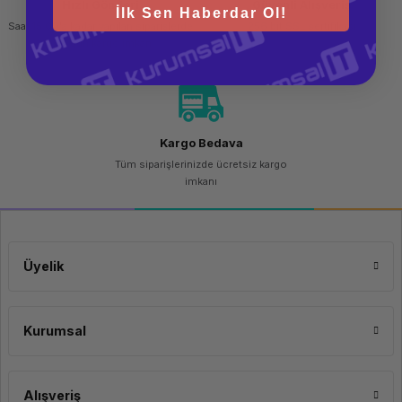
Hızlı Gönderi
Güvenli Alışveriş
İlk Sen Haberdar Ol!
Saat 15.00'a kadar yapılan siparişlerde
256 bit SSL sertifikası
aynı gün kargo imkanı
Kargo Bedava
Tüm siparişlerinizde ücretsiz kargo
imkanı
Üyelik
Kurumsal
Alışveriş