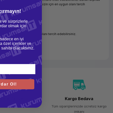
lemci modelleri arasından, sizin için en uygun olanı tercih
çırmayın!
r ve sürprizlerle
dar olmak için
asından bütçenize en uygun olanı tercih edebilirsiniz.
 sadece en iyi
a özel içerikler ve
gi sahibi olacaksınız.
dar Ol!
venli Alışveriş
Kargo Bedava
 bit SSL sertifikası
Tüm siparişlerinizde ücretsiz kargo
imkanı