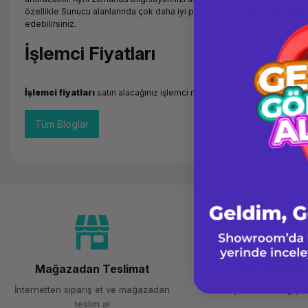
özellikle Sunucu alanlarında çok daha iyi performans sağlamaktadır. Fiy
edebilirsiniz.
İşlemci Fiyatları
İşlemci fiyatları
satın alacağınız işlemci modellerine göre değişmektedir
Tüm Bloglar
Mağazadan Teslimat
İade ve Deği
İnternetten sipariş et ve mağazadan
Kolay iade ve değişim
teslim al