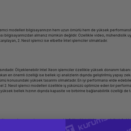
ş işlemci modelleri bilgisayarınızın hem uzun ömürlü hem de yüksek performanslı o
nsı bilgisayarınızdan almanız mümkün değildir. Özellikle video, mühendislik uy
rşılayan, 2. Nesil işlemci ise elbette İntel işlemciler olmaktadır.
sındadır. Ölçeklenebilir Intel Xeon işlemciler özellikle yüksek donanım tabanı
ıkan en önemli özelliği ise bellek içi analizlerin dışında geliştirilmiş yapay ze
şümü konusundaki yüksek tasarımı olmaktadır. En iyi performansı elde edebil
 İntel 2. Nesil işlemci modelleri özellikle iş yükünüzü optimize eden bir perfor
n yüksek bellek hızının dışında kapasite ve birbirine bağlanabilirlik özelliği de 
bütçe ayarlamasını da yapmanız gerekir. 2. Nesil Intel işlemci modelleri, farklı
yesinde bilgi işlem, ağ oluşturma ve depoma ihtiyaçlarınızı karşılayabilirsiniz. 2
 doğru temele ulaştıracaktır. Bu işlemcilerde bellek bant genişliği sayesinde 2