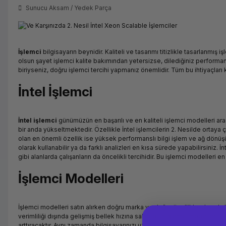
Sunucu Aksam / Yedek Parça
İşlemci
bilgisayarın beynidir. Kaliteli ve tasarımı titizlikle tasarlanmı
olsun şayet işlemci kalite bakımından yetersizse, dilediğiniz performa
biriyseniz, doğru işlemci tercihi yapmanız önemlidir. Tüm bu ihtiyaçları ka
İntel İşlemci
İntel işlemci
günümüzün en başarılı ve en kaliteli işlemci modelleri ara
bir anda yükseltmektedir. Özellikle İntel işlemcilerin 2. Nesilde ortaya ç
olan en önemli özellik ise yüksek performanslı bilgi işlem ve ağ dönü
olarak kullanabilir ya da farklı analizleri en kısa sürede yapabilirsiniz.
gibi alanlarda çalışanların da öncelikli tercihidir. Bu işlemci modelleri e
İşlemci Modelleri
İşlemci modelleri satın alırken doğru marka ve doğru özellikler dışında 
verimliliği dışında gelişmiş bellek hızına sahip olan işlemci modelleri sa
arttıracaktır. Aynı zamanda bilgisayarınızı uzun süreli kullanım için de