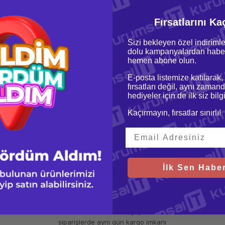
at ve performans bakımından en iyi seçimlerden biri olan İntel 2. Nesil Xeon iş
Fırsatlarını Ka
Sizi bekleyen özel indirimle
dolu kampanyalardan haber
hemen abone olun.
. Farklı fiyat aralıklarında bulabileceğiniz 2. Nesil İntel işlemci modelleri ar
E-posta listemize katılarak,
fırsatları değil, aynı zamand
hediyeler için de ilk siz bil
Kaçırmayın, fırsatlar sınırlı!
İlk Sen Haber
şim
Hızlı Gönderi
Gü
 imkanı
Saat 15.00'a kadar yapılan
256
siparişlerde aynı gün kargo imkanı