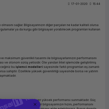
17-01-2020
15:44
lmasını sağlar. Bilgisayarınızın diğer parçaları ne kadar kaliteli olursa
gulamalar ya da kurgu gibi bilgisayarı yorabilecek programları kullanan
 ve maksimum güvenlikli tasarımı ile bilgisayarlarınızın performansını
kası ve otonom sürüş yetisidir. Öte yandan İntel işlemcide geliştirilmiş
eceğiniz bu
işlemci modelleri
sayesinde farklı programları eş zamanlı
mansa sahiptir. Özellikle yüksek güvenilirliği sayesinde borsa ve yatırım
taşımaktadır.
 fiyat aralıklarında sizin için en yüksek performansı sunmaktadır. Güç
. Nesil İntel işlemci modelleri bilgisayarınızın hızını, performansını
.5 kata varan daha yüksek performans elde edebilirsiniz. Bunun dışında