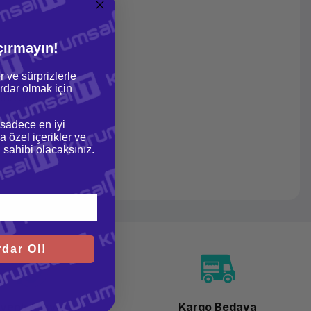
çırmayın!
r ve sürprizlerle
dar olmak için
n başlıyor.
 sadece en iyi
a özel içerikler ve
gi sahibi olacaksınız.
dar Ol!
venli Alışveriş
Kargo Bedava