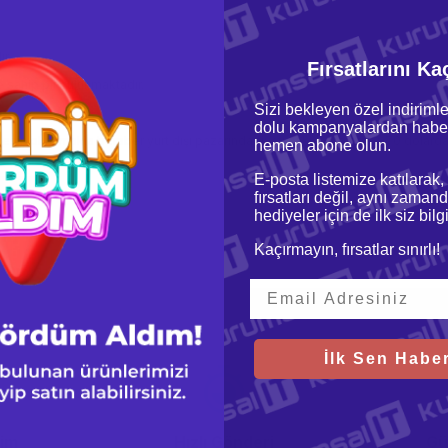
r.
Fırsatlarını Ka
 sahip pil bulunmaktadır.
Sizi bekleyen özel indirimle
dolu kampanyalardan haber
esin olmamakla beraber yurt dışı pazarında fiyatı yaklaşık olarak 970 dolarda
hemen abone olun.
E-posta listemize katılarak,
ro 2022
fırsatları değil, aynı zamand
hediyeler için de ilk siz bil
Kaçırmayın, fırsatlar sınırlı!
İlk Sen Haber
şim
Hızlı Gönderi
Gü