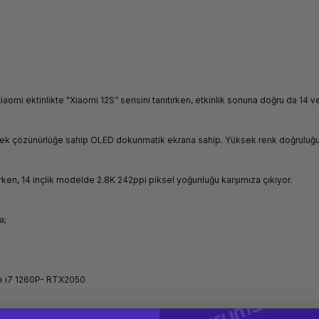
omi ektinlikte "Xiaomi 12S” serisini tanıtırken, etkinlik sonuna doğru da 14 ve 
yüksek çözünürlüğe sahip OLED dokunmatik ekrana sahip. Yüksek renk doğruluğu
ken, 14 inçlik modelde 2.8K 242ppi piksel yoğunluğu karşımıza çıkıyor.
a;
ore i7 1260P- RTX2050