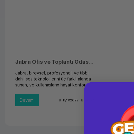
Jabra Ofis ve Toplantı Odası Çözümleri
Jabra, bireysel, profesyonel, ve tıbbi
dahil ses teknolojilerini üç farklı alanda
sunan, ve kullanıcıların hayat konforunu
kolaylaştırmayı hedefleyen teknoloji
öncülerindendir.
Devamı
11/11/2022
14:08