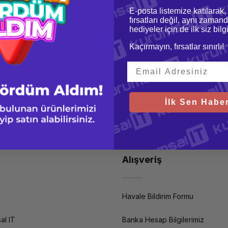
E-posta listemize katılarak,
fırsatları değil, aynı zamand
hediyeler için de ilk siz bil
Kaçırmayın, fırsatlar sınırlı!
şim
Hızlı Gönderi
Gü
 imkanı
Saat 15.00'a kadar yapılan
256
siparişlerde aynı gün kargo imkanı
İlk Sen Haber
Alışveriş
Havale Bildirim Formu
al IT
Banka Hesap Bilgilerimiz