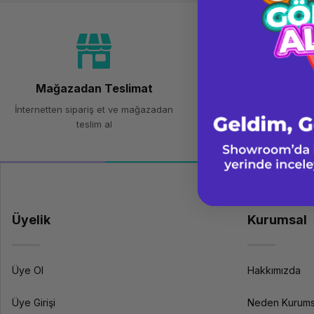
Mağazadan Teslimat
İade ve Deği
İnternetten sipariş et ve mağazadan
Kolay iade ve değişim
teslim al
Üyelik
Kurumsal
Üye Ol
Hakkımızda
Üye Girişi
Neden Kurums