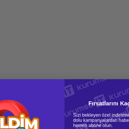
Fırsatlarını Ka
Sizi bekleyen özel indirimle
dolu kampanyalardan haber
hemen abone olun.