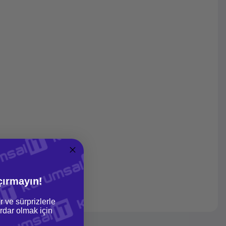
çırmayın!
r ve sürprizlerle
dar olmak için