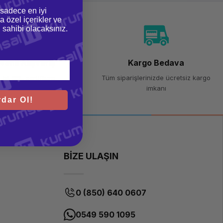
 sadece en iyi
a özel içerikler ve
gi sahibi olacaksınız.
venli Alışveriş
Kargo Bedava
 bit SSL sertifikası
Tüm siparişlerinizde ücretsiz kargo
imkanı
dar Ol!
BİZE ULAŞIN
0 (850) 640 0607
0549 590 1095