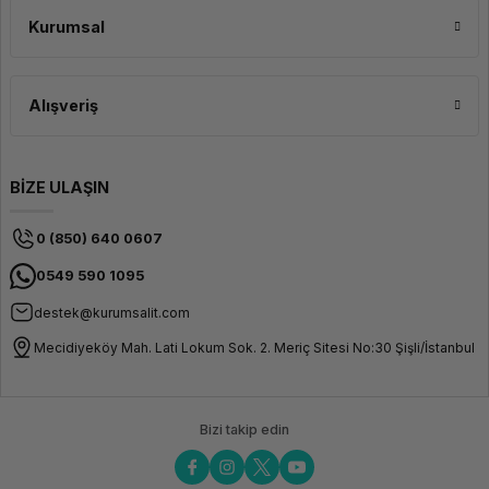
AIO bilgisayar fiyatları; ekran boyutuna, işlemci nesline, RAM kapasitesine ve
dokunmatik ekran özelliğine göre değişir. Giriş segmentinden premium
Kurumsal
modellere kadar geniş bir yelpazede uygun fiyatlı seçenekler mevcuttur.
Lenovo, HP ve Dell markalı all in one bilgisayar modellerini detaylıca inceleyin;
kurumsal alım avantajları ve teknik destekle doğru cihazı seçin.
Alışveriş
BİZE ULAŞIN
0 (850) 640 0607
0549 590 1095
destek@kurumsalit.com
Mecidiyeköy Mah. Lati Lokum Sok. 2. Meriç Sitesi No:30 Şişli/İstanbul
Bizi takip edin