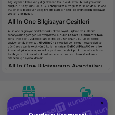
bilgisayarlar; kablo karışıklığı olmadan temiz ve düzzenli bir çalışma ortamı
ork Bileşenleri
ek
oluşturur. Kolay kurulum, düşük enerji tüketimi ve şik tasarımlarıyla all in one
PC'ler; ofis, resepsiyon ve eğitim ortamları için özellikle tercih edilen bilgisayar
çeşitleri arasındadır.
All In One Bilgisayar Çeşitleri
All in one bilgisayar modelleri farklı ekran boyutu, işlemci ve kullanım
senaryolarına göre geniş bir yelpazede sunulur.
Lenovo ThinkCentre Neo
serisi; ince profil, yüksek ekran kalitesi ve uzun ömürlü kurumsal destek
opsiyonlarıyla öne çıkar.
HP All in One
modelleri geniş ekran seçenekleri ve
güçlü ses sistemiyle çok yönlü kullanım sağlar.
Dell OptiPlex AIO
serisi ise
kurumsal yönetim araçları ve kompakt tasarımıyla toplu kurumsal alımlarda
tercih görür. Dokunmatik ekranlı modeller sunum ve interaktif kullanım
ortamları için ayrıca idealdir.
All In One Bilgisayarın Avantajları
Temiz Masa:
Harici kasa ve kablo yığını olmadığı için çalışma ortamı düzenli
ve profesyonel görünür.
Kolay Kurulum:
Tek güç kablosuyla anlık kullanıma hazır hale gelir; IT
yönetimi ve toplu dağıtım için zaman tasarrufu sağlar.
Düşük Enerji Tüketimi:
Aynı performanslı kule kasaya kıyasla genellikle daha
az enerji tüketir.
Ergonomi:
Ekran yüksekliği ve açısı ayarlanabilir modeller, uzun süreli
çalışmada durmadan ortamı bozmadan ergonomiye katkı sağlar.
Mağazadan Teslimat
İade ve Değişim
All In One PC Seçerken Dikkat
İnternetten sipariş et ve mağazadan
Kolay iade ve değişim imkanı
teslim al