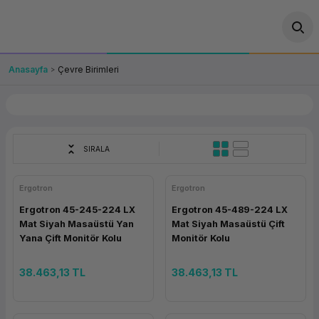
Geri Dön
Geri Dön
Geri Dön
Geri Dön
Geri Dön
Geri Dön
Geri Dön
ünler
leri
ası Çözümleri
eri
le) Ürünler
OT/VT Ürünleri
Anasayfa
Çevre Birimleri
cı
s Ürünleri
eri
Barkod Yazıcı ve Okuyucu
hazı
ası
arı
keti
POS Terminali
SIRALA
sayar
 Kablosu
Station
ım
keti
Fiş Yazıcı
Ergotron
Ergotron
sayar
akinesi
se
ve Bağlantı
şif Paketi
Self Servis Ekranı
Ergotron 45-245-224 LX
Ergotron 45-489-224 LX
Mat Siyah Masaüstü Yan
Mat Siyah Masaüstü Çift
enleri
 (Firewall)
ma Makinesi
aklık
ve Yedekleme
Para Çekmecesi
Yana Çift Monitör Kolu
Monitör Kolu
on
eme Makinesi
rofon
Panel PC
38.463,13 TL
38.463,13 TL
ciler