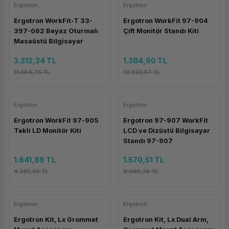
Ergotron
Ergotron
ork Bileşenleri
ek
Ergotron WorkFit-T 33-
Ergotron WorkFit 97-904
397-062 Beyaz Oturmalı
Çift Monitör Standı Kiti
Masaüstü Bilgisayar
Standı
3.312,34 TL
1.384,90 TL
11.364,75 TL
10.222,57 TL
Ergotron
Ergotron
Ergotron WorkFit 97-905
Ergotron 97-907 WorkFit
Tekli LD Monitör Kiti
LCD ve Dizüstü Bilgisayar
Standı 97-907
1.641,89 TL
1.570,51 TL
4.283,20 TL
9.080,38 TL
Ergotron
Ergotron
Ergotron Kit, Lx Grommet
Ergotron Kit, Lx Dual Arm,