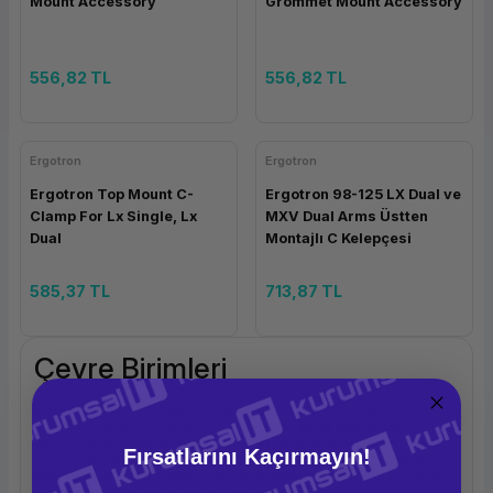
Mount Accessory
Grommet Mount Accessory
556,82 TL
556,82 TL
Ergotron
Ergotron
Ergotron Top Mount C-
Ergotron 98-125 LX Dual ve
Clamp For Lx Single, Lx
MXV Dual Arms Üstten
Dual
Montajlı C Kelepçesi
585,37 TL
713,87 TL
Çevre Birimleri
Modern iş ortamlarında bilgisayar donanımının performansı kadar,
kullanıcının bu donanımla etkileşimini sağlayan
çevre birimleri
de iş
verimliliğini doğrudan etkiler. Ergonomik klavye ve mouse setlerinden yüksek
Fırsatlarını Kaçırmayın!
çözünürlüklü ofis monitörlerine, gürültü önleyici kulaklıklardan bağlantı
esnekliği sağlayan dock station çözümlerine kadar; doğru seçilmiş kurumsal IT
ekipmanları çalışan performansını maksimize eder.