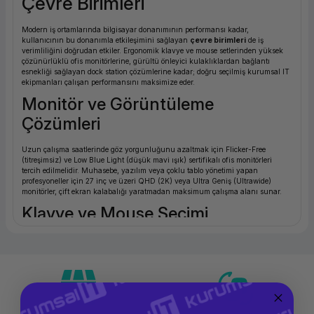
Çevre Birimleri
ork Bileşenleri
ek
Modern iş ortamlarında bilgisayar donanımının performansı kadar,
kullanıcının bu donanımla etkileşimini sağlayan
çevre birimleri
de iş
verimliliğini doğrudan etkiler. Ergonomik klavye ve mouse setlerinden yüksek
çözünürlüklü ofis monitörlerine, gürültü önleyici kulaklıklardan bağlantı
esnekliği sağlayan dock station çözümlerine kadar; doğru seçilmiş kurumsal IT
ekipmanları çalışan performansını maksimize eder.
Monitör ve Görüntüleme
Çözümleri
Uzun çalışma saatlerinde göz yorgunluğunu azaltmak için Flicker-Free
(titreşimsiz) ve Low Blue Light (düşük mavi ışık) sertifikalı ofis monitörleri
tercih edilmelidir. Muhasebe, yazılım veya çoklu tablo yönetimi yapan
profesyoneller için 27 inç ve üzeri QHD (2K) veya Ultra Geniş (Ultrawide)
monitörler, çift ekran kalabalığı yaratmadan maksimum çalışma alanı sunar.
Klavye ve Mouse Seçimi
Gün boyu veri girişi yapan veya bilgisayarla çalışan ekipler için ergonomi
büyük önem taşır. Bilek destekli, doğal el pozisyonunu koruyan dikey (vertical)
mouse ve eğimli ergonomik klavyeler, Karpal Tünel Sendromu gibi mesleki
rahatsızlıkları önler. Logitech MX Master ve Keys serisi gibi profesyonel çevre
birimleri, birden fazla cihaza (PC/Mac) aynı anda bağlanabilme özellikleriyle
üst düzey kullanıcı deneyimi sağlar.
USB Dock Station ve Bağlantı