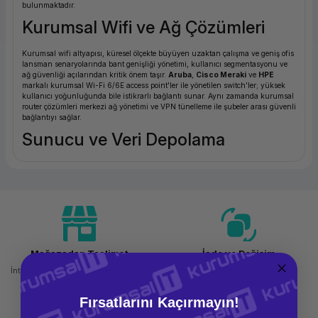
bulunmaktadır.
ork Bileşenleri
ek
Kurumsal Wifi ve Ağ Çözümleri
Kurumsal wifi altyapısı, küresel ölçekte büyüyen uzaktan çalışma ve geniş ofis
lansman senaryolarında bant genişliği yönetimi, kullanıcı segmentasyonu ve
ağ güvenliği açılarından kritik önem taşır.
Aruba
,
Cisco Meraki
ve
HPE
markalı kurumsal Wi-Fi 6/6E access point'ler ile yönetilen switch'ler; yüksek
kullanıcı yoğunluğunda bile istikrarlı bağlantı sunar. Aynı zamanda kurumsal
router çözümleri merkezi ağ yönetimi ve VPN tünelleme ile şubeler arası güvenli
bağlantıyı sağlar.
Sunucu ve Veri Depolama
On-premise sunucu altyapısı; veri egemenliği, düşük gecikme süresi ve
özelleştirilebilir kapasite geréksinimleri açısından kurumsal ortamlar için hala
önemli bir tercih olmaya devam etmektedir.
HP ProLiant
,
Lenovo
ThinkSystem
ve
Dell PowerEdge
sunucuları ile NAS, SAN ve RAID tabanlı
veri depolama sistemleri en kritik iş yüklerini taşıyacak şekilde tasarlanmıştır.
Güvenlik / Firewall
Mağazadan Teslimat
İade ve Değişim
Kötü amaçlı yazılımlar, fidye yazılımları ve DDoS saldırılarına karşı kurumsal
ağ sınırını korumak için next-generation firewall (NGFW) çözümleri zorunlu
İnternetten sipariş et ve mağazadan
Kolay iade ve değişim imkanı
hale gelmiştir.
Fortinet FortiGate
,
Cisco ASA/FTD
ve
Sophos XGS
gibi
teslim al
kurumsal firewall sistemleri; deep packet inspection, uygulama katmanı
filtreleme ve merkezi güvenliğ yönetimi sunar.
Fırsatlarını Kaçırmayın!