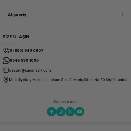
Tipik bir kurumsal IT altyapısı; sunucu veya bulut altyapısı, yönetilen ağ
switch'leri, kurumsal wifi, firewall/UTM, UPS güç koruması ve veri yedekleme
sisteminden oluşur. İhtiyacınıza özel altyapı tasarımı için ekibimizden teknik
Alışveriş
danışmanlık alabilirsiniz.
Kurumsal güvence ve teknik destekle işletmenizin IT altyapısına uygun
ürünleri inceleyin; güvenli, hızlı ve sürdcontinuousürlebilir bir dijital ortam
oluşturun.
BİZE ULAŞIN
0 (850) 640 0607
0549 590 1095
destek@kurumsalit.com
Mecidiyeköy Mah. Lati Lokum Sok. 2. Meriç Sitesi No:30 Şişli/İstanbul
Bizi takip edin