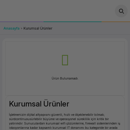
Geri Dön
Geri Dön
Geri Dön
Geri Dön
Geri Dön
Geri Dön
Geri Dön
ünler
leri
ası Çözümleri
eri
le) Ürünler
OT/VT Ürünleri
Anasayfa
Kurumsal Ürünler
cı
s Ürünleri
eri
Barkod Yazıcı ve Okuyucu
hazı
ası
arı
keti
POS Terminali
sayar
 Kablosu
Station
ım
keti
Fiş Yazıcı
Ürün Bulunamadı.
sayar
akinesi
se
ve Bağlantı
şif Paketi
Self Servis Ekranı
enleri
 (Firewall)
ma Makinesi
aklık
ve Yedekleme
Para Çekmecesi
Kurumsal Ürünler
on
eme Makinesi
rofon
Panel PC
İşletmenizin dijital altyapısını güvenli, hızlı ve ölçeklenebilir kılmak;
sürdcontinuousürlebilir büyüme ve operasyonel süreklilik için kritik bir
ciler
yatırımdır. Sunuculardan kurumsal wifi çözümlerine, firewall sistemlerinden iş
istasyonlarına kadar kapsamlı kurumsal IT donanımı bu kategoride bir arada