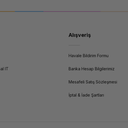
eklidir?
len ağ switch'leri, kurumsal wifi, firewall/UTM, UPS güç koruması ve veri yedek
n ürünleri inceleyin; güvenli, hızlı ve sürdcontinuousürlebilir bir dijital orta
Alışveriş
Havale Bildirim Formu
al IT
Banka Hesap Bilgilerimiz
Mesafeli Satış Sözleşmesi
İptal & İade Şartları