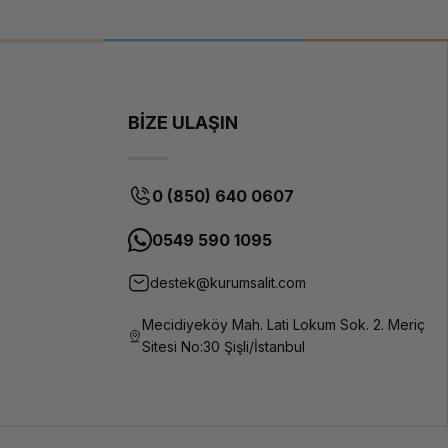
leme sisteminden oluşur. İhtiyacınıza özel altyapı tasarımı için
m oluşturun.
BİZE ULAŞIN
0 (850) 640 0607
0549 590 1095
destek@kurumsalit.com
Mecidiyeköy Mah. Lati Lokum Sok. 2. Meriç
Sitesi No:30 Şişli/İstanbul