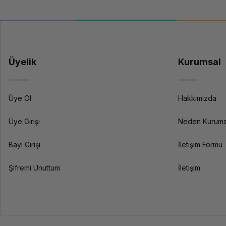
Kurumsal IT altyapısı için hangi ürünler ger
Tipik bir kurumsal IT altyapısı; sunucu veya bulut altyapısı, yöneti
ekibimizden teknik danışmanlık alabilirsiniz.
Kurumsal güvence ve teknik destekle işletmenizin IT altyapısına uygu
Üyelik
Kurumsal
Üye Ol
Hakkımızda
Üye Girişi
Neden Kurums
Bayi Girişi
İletişim Formu
Şifremi Unuttum
İletişim