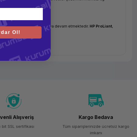
çin hala önemli bir tercih olmaya devam etmektedir.
HP ProLiant
,
e tasarlanmıştır.
dar Ol!
runlu hale gelmiştir.
Fortinet FortiGate
,
Cisco ASA/FTD
ve
sini sağlar.
in önemlidir.
venli Alışveriş
Kargo Bedava
 bit SSL sertifikası
Tüm siparişlerinizde ücretsiz kargo
PA3-Enterprise kimlik doğrulama ve daha yüksek bant genişliği
imkanı