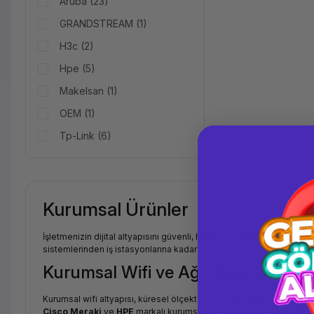
Aruba (23)
GRANDSTREAM (1)
H3c (2)
Hpe (5)
Makelsan (1)
OEM (1)
Tp-Link (6)
Kurumsal Ürünler
İşletmenizin dijital altyapısını güvenli, hızlı ve ölçeklenebilir kılm
sistemlerinden iş istasyonlarına kadar kapsamlı kurumsal IT donan
Kurumsal Wifi ve Ağ Çözümleri
Kurumsal wifi altyapısı, küresel ölçekte büyüyen uzaktan çalışma v
Cisco Meraki
ve
HPE
markalı kurumsal Wi-Fi 6/6E access point'ler