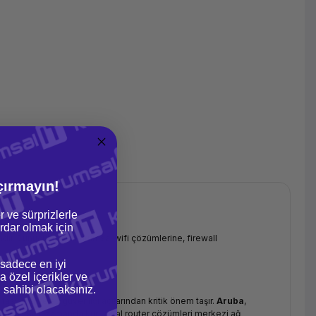
çırmayın!
r ve sürprizlerle
dar olmak için
rımdır. Sunuculardan kurumsal wifi çözümlerine, firewall
 sadece en iyi
a özel içerikler ve
gi sahibi olacaksınız.
asyonu ve ağ güvenliği açılarından kritik önem taşır.
Aruba
,
ntı sunar. Aynı zamanda kurumsal router çözümleri merkezi ağ