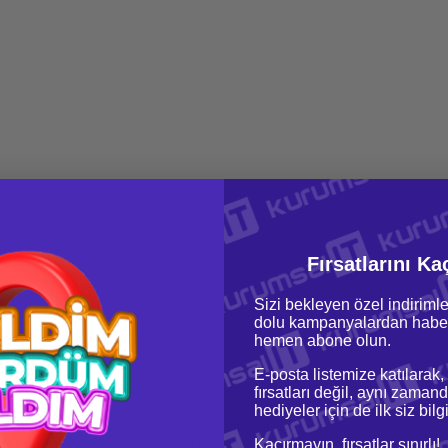
Fırsatlarını Ka
Sizi bekleyen özel indirimle
dolu kampanyalardan haber
ak; sürdcontinuousürlebilir büyüme ve operasyonel süreklilik için kritik bir yatı
hemen abone olun.
ımı bu kategoride bir arada bulunmaktadır.
E-posta listemize katılarak,
fırsatları değil, aynı zamand
hediyeler için de ilk siz bil
e geniş ofis lansman senaryolarında bant genişliği yönetimi, kullanıcı segment
Kaçırmayın, fırsatlar sınırlı!
 ile yönetilen switch'ler; yüksek kullanıcı yoğunluğunda bile istikrarlı bağla