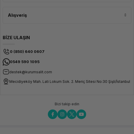
Tipik bir kurumsal IT altyapısı; sunucu veya bulut altyapısı, yönetilen ağ
switch'leri, kurumsal wifi, firewall/UTM, UPS güç koruması ve veri yedekleme
sisteminden oluşur. İhtiyacınıza özel altyapı tasarımı için ekibimizden teknik
Alışveriş
danışmanlık alabilirsiniz.
Kurumsal güvence ve teknik destekle işletmenizin IT altyapısına uygun
ürünleri inceleyin; güvenli, hızlı ve sürdcontinuousürlebilir bir dijital ortam
oluşturun.
BİZE ULAŞIN
0 (850) 640 0607
0549 590 1095
destek@kurumsalit.com
Mecidiyeköy Mah. Lati Lokum Sok. 2. Meriç Sitesi No:30 Şişli/İstanbul
Bizi takip edin