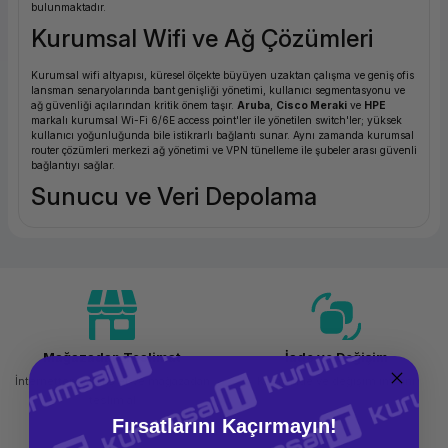
bulunmaktadır.
ork Bileşenleri
ek
Kurumsal Wifi ve Ağ Çözümleri
Kurumsal wifi altyapısı, küresel ölçekte büyüyen uzaktan çalışma ve geniş ofis
lansman senaryolarında bant genişliği yönetimi, kullanıcı segmentasyonu ve
ağ güvenliği açılarından kritik önem taşır.
Aruba
,
Cisco Meraki
ve
HPE
markalı kurumsal Wi-Fi 6/6E access point'ler ile yönetilen switch'ler; yüksek
kullanıcı yoğunluğunda bile istikrarlı bağlantı sunar. Aynı zamanda kurumsal
router çözümleri merkezi ağ yönetimi ve VPN tünelleme ile şubeler arası güvenli
bağlantıyı sağlar.
Sunucu ve Veri Depolama
On-premise sunucu altyapısı; veri egemenliği, düşük gecikme süresi ve
özelleştirilebilir kapasite geréksinimleri açısından kurumsal ortamlar için hala
önemli bir tercih olmaya devam etmektedir.
HP ProLiant
,
Lenovo
ThinkSystem
ve
Dell PowerEdge
sunucuları ile NAS, SAN ve RAID tabanlı
veri depolama sistemleri en kritik iş yüklerini taşıyacak şekilde tasarlanmıştır.
Güvenlik / Firewall
Mağazadan Teslimat
İade ve Değişim
Kötü amaçlı yazılımlar, fidye yazılımları ve DDoS saldırılarına karşı kurumsal
ağ sınırını korumak için next-generation firewall (NGFW) çözümleri zorunlu
İnternetten sipariş et ve mağazadan
Kolay iade ve değişim imkanı
hale gelmiştir.
Fortinet FortiGate
,
Cisco ASA/FTD
ve
Sophos XGS
gibi
teslim al
kurumsal firewall sistemleri; deep packet inspection, uygulama katmanı
filtreleme ve merkezi güvenliğ yönetimi sunar.
Fırsatlarını Kaçırmayın!