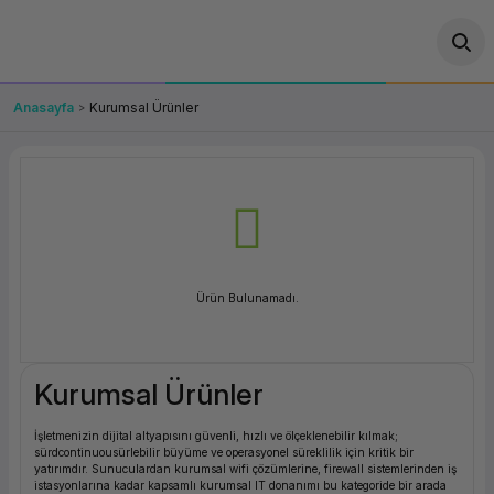
Geri Dön
Geri Dön
Geri Dön
Geri Dön
Geri Dön
Geri Dön
Geri Dön
ünler
leri
ası Çözümleri
eri
le) Ürünler
OT/VT Ürünleri
Anasayfa
Kurumsal Ürünler
cı
s Ürünleri
eri
Barkod Yazıcı ve Okuyucu
hazı
ası
arı
keti
POS Terminali
sayar
 Kablosu
Station
ım
keti
Fiş Yazıcı
Ürün Bulunamadı.
sayar
akinesi
se
ve Bağlantı
şif Paketi
Self Servis Ekranı
enleri
 (Firewall)
ma Makinesi
aklık
ve Yedekleme
Para Çekmecesi
Kurumsal Ürünler
on
eme Makinesi
rofon
Panel PC
İşletmenizin dijital altyapısını güvenli, hızlı ve ölçeklenebilir kılmak;
sürdcontinuousürlebilir büyüme ve operasyonel süreklilik için kritik bir
ciler
yatırımdır. Sunuculardan kurumsal wifi çözümlerine, firewall sistemlerinden iş
istasyonlarına kadar kapsamlı kurumsal IT donanımı bu kategoride bir arada