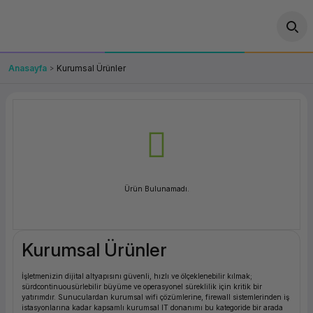
Geri Dön
Geri Dön
Geri Dön
Geri Dön
Geri Dön
Geri Dön
Geri Dön
ünler
leri
ası Çözümleri
eri
le) Ürünler
OT/VT Ürünleri
Anasayfa
Kurumsal Ürünler
cı
s Ürünleri
eri
Barkod Yazıcı ve Okuyucu
hazı
ası
arı
keti
POS Terminali
sayar
 Kablosu
Station
ım
keti
Fiş Yazıcı
Ürün Bulunamadı.
sayar
akinesi
se
ve Bağlantı
şif Paketi
Self Servis Ekranı
enleri
 (Firewall)
ma Makinesi
aklık
ve Yedekleme
Para Çekmecesi
Kurumsal Ürünler
on
eme Makinesi
rofon
Panel PC
İşletmenizin dijital altyapısını güvenli, hızlı ve ölçeklenebilir kılmak;
sürdcontinuousürlebilir büyüme ve operasyonel süreklilik için kritik bir
ciler
yatırımdır. Sunuculardan kurumsal wifi çözümlerine, firewall sistemlerinden iş
istasyonlarına kadar kapsamlı kurumsal IT donanımı bu kategoride bir arada