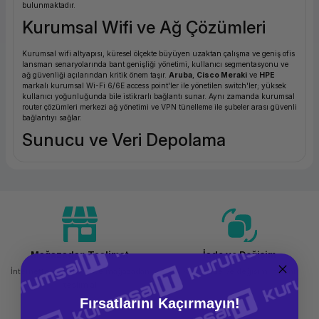
bulunmaktadır.
ork Bileşenleri
ek
Kurumsal Wifi ve Ağ Çözümleri
Kurumsal wifi altyapısı, küresel ölçekte büyüyen uzaktan çalışma ve geniş ofis
lansman senaryolarında bant genişliği yönetimi, kullanıcı segmentasyonu ve
ağ güvenliği açılarından kritik önem taşır.
Aruba
,
Cisco Meraki
ve
HPE
markalı kurumsal Wi-Fi 6/6E access point'ler ile yönetilen switch'ler; yüksek
kullanıcı yoğunluğunda bile istikrarlı bağlantı sunar. Aynı zamanda kurumsal
router çözümleri merkezi ağ yönetimi ve VPN tünelleme ile şubeler arası güvenli
bağlantıyı sağlar.
Sunucu ve Veri Depolama
On-premise sunucu altyapısı; veri egemenliği, düşük gecikme süresi ve
özelleştirilebilir kapasite geréksinimleri açısından kurumsal ortamlar için hala
önemli bir tercih olmaya devam etmektedir.
HP ProLiant
,
Lenovo
ThinkSystem
ve
Dell PowerEdge
sunucuları ile NAS, SAN ve RAID tabanlı
veri depolama sistemleri en kritik iş yüklerini taşıyacak şekilde tasarlanmıştır.
Güvenlik / Firewall
Mağazadan Teslimat
İade ve Değişim
Kötü amaçlı yazılımlar, fidye yazılımları ve DDoS saldırılarına karşı kurumsal
ağ sınırını korumak için next-generation firewall (NGFW) çözümleri zorunlu
İnternetten sipariş et ve mağazadan
Kolay iade ve değişim imkanı
hale gelmiştir.
Fortinet FortiGate
,
Cisco ASA/FTD
ve
Sophos XGS
gibi
teslim al
kurumsal firewall sistemleri; deep packet inspection, uygulama katmanı
filtreleme ve merkezi güvenliğ yönetimi sunar.
Fırsatlarını Kaçırmayın!