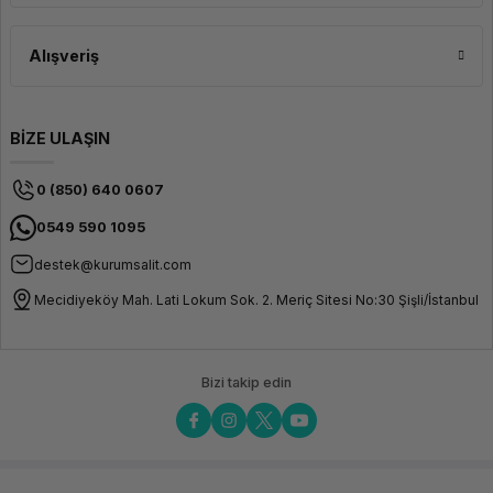
Tipik bir kurumsal IT altyapısı; sunucu veya bulut altyapısı, yönetilen ağ
switch'leri, kurumsal wifi, firewall/UTM, UPS güç koruması ve veri yedekleme
sisteminden oluşur. İhtiyacınıza özel altyapı tasarımı için ekibimizden teknik
Alışveriş
danışmanlık alabilirsiniz.
Kurumsal güvence ve teknik destekle işletmenizin IT altyapısına uygun
ürünleri inceleyin; güvenli, hızlı ve sürdcontinuousürlebilir bir dijital ortam
oluşturun.
BİZE ULAŞIN
0 (850) 640 0607
0549 590 1095
destek@kurumsalit.com
Mecidiyeköy Mah. Lati Lokum Sok. 2. Meriç Sitesi No:30 Şişli/İstanbul
Bizi takip edin