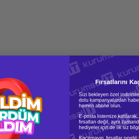
Fırsatlarını Ka
Sizi bekleyen özel indirimle
dolu kampanyalardan haber
ak; sürdcontinuousürlebilir büyüme ve operasyonel süreklilik için kritik bir yatı
hemen abone olun.
ımı bu kategoride bir arada bulunmaktadır.
E-posta listemize katılarak,
fırsatları değil, aynı zamand
hediyeler için de ilk siz bil
e geniş ofis lansman senaryolarında bant genişliği yönetimi, kullanıcı segment
Kaçırmayın, fırsatlar sınırlı!
 ile yönetilen switch'ler; yüksek kullanıcı yoğunluğunda bile istikrarlı bağla