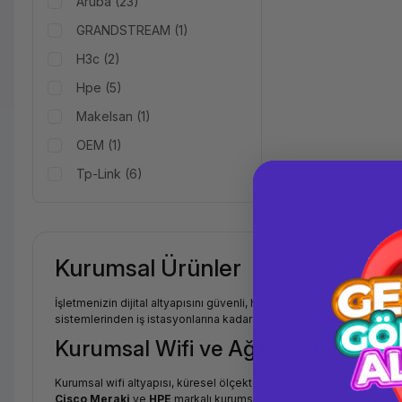
Aruba (23)
GRANDSTREAM (1)
H3c (2)
Hpe (5)
Makelsan (1)
OEM (1)
Tp-Link (6)
Kurumsal Ürünler
İşletmenizin dijital altyapısını güvenli, hızlı ve ölçeklenebilir kılm
sistemlerinden iş istasyonlarına kadar kapsamlı kurumsal IT donan
Kurumsal Wifi ve Ağ Çözümleri
Kurumsal wifi altyapısı, küresel ölçekte büyüyen uzaktan çalışma v
Cisco Meraki
ve
HPE
markalı kurumsal Wi-Fi 6/6E access point'ler