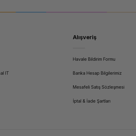
eklidir?
len ağ switch'leri, kurumsal wifi, firewall/UTM, UPS güç koruması ve veri yedek
n ürünleri inceleyin; güvenli, hızlı ve sürdcontinuousürlebilir bir dijital orta
Alışveriş
Havale Bildirim Formu
al IT
Banka Hesap Bilgilerimiz
Mesafeli Satış Sözleşmesi
İptal & İade Şartları