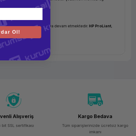
çin hala önemli bir tercih olmaya devam etmektedir.
HP ProLiant
,
e tasarlanmıştır.
dar Ol!
runlu hale gelmiştir.
Fortinet FortiGate
,
Cisco ASA/FTD
ve
sini sağlar.
in önemlidir.
venli Alışveriş
Kargo Bedava
 bit SSL sertifikası
Tüm siparişlerinizde ücretsiz kargo
PA3-Enterprise kimlik doğrulama ve daha yüksek bant genişliği
imkanı