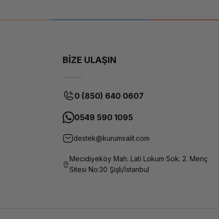
leme sisteminden oluşur. İhtiyacınıza özel altyapı tasarımı için
m oluşturun.
BİZE ULAŞIN
0 (850) 640 0607
0549 590 1095
destek@kurumsalit.com
Mecidiyeköy Mah. Lati Lokum Sok. 2. Meriç
Sitesi No:30 Şişli/İstanbul