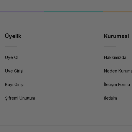
Kurumsal IT altyapısı için hangi ürünler ger
Tipik bir kurumsal IT altyapısı; sunucu veya bulut altyapısı, yöneti
ekibimizden teknik danışmanlık alabilirsiniz.
Kurumsal güvence ve teknik destekle işletmenizin IT altyapısına uygu
Üyelik
Kurumsal
Üye Ol
Hakkımızda
Üye Girişi
Neden Kurums
Bayi Girişi
İletişim Formu
Şifremi Unuttum
İletişim