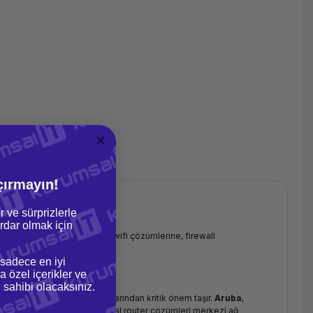
çırmayın!
r ve sürprizlerle
dar olmak için
rımdır. Sunuculardan kurumsal wifi çözümlerine, firewall
 sadece en iyi
a özel içerikler ve
gi sahibi olacaksınız.
asyonu ve ağ güvenliği açılarından kritik önem taşır.
Aruba
,
ntı sunar. Aynı zamanda kurumsal router çözümleri merkezi ağ