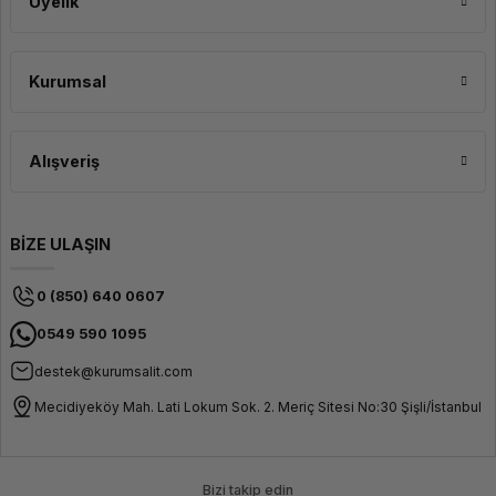
Üyelik
Sabit çalışma ortamı ve yüksek iş yükü olan kullanıcılar için masaüstü
bilgisayar daha iyi fiyat-performans sunar. Taşınabilirliğin ön planda olduğu
saha ve uzaktan çalışma senaryolarında laptop tercih edilmelidir.
Kurumsal
Masaüstü bilgisayar fiyatları ne kadar?
Masaüstü bilgisayar fiyatları; işlemci nesline, RAM ve depolama kapasitesine,
form faktörüne ve marka ile seriye göre değişmektedir. Kurumsal toplu alım
Alışveriş
fiyatlandırması için ekibimizle iletişime geçebilirsiniz.
Ofis ve IT altyapınıza uygun kurumsal masaüstü bilgisayar modellerini
inceleyin; geniş ürün yelpazesi ve kurumsal güvenceyle doğru PC'yi seçin.
BİZE ULAŞIN
0 (850) 640 0607
0549 590 1095
destek@kurumsalit.com
Mecidiyeköy Mah. Lati Lokum Sok. 2. Meriç Sitesi No:30 Şişli/İstanbul
Bizi takip edin