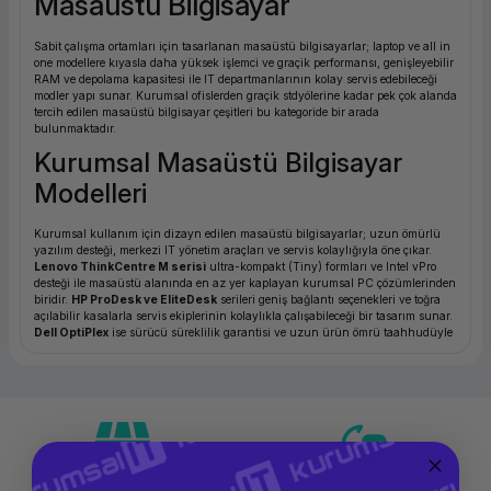
Masaüstü Bilgisayar
ork Bileşenleri
ek
Sabit çalışma ortamları için tasarlanan masaüstü bilgisayarlar; laptop ve all in
one modellere kıyasla daha yüksek işlemci ve graçik performansı, genişleyebilir
RAM ve depolama kapasitesi ile IT departmanlarının kolay servis edebileceği
modler yapı sunar. Kurumsal ofislerden graçik stdyölerine kadar pek çok alanda
tercih edilen masaüstü bilgisayar çeşitleri bu kategoride bir arada
bulunmaktadır.
Kurumsal Masaüstü Bilgisayar
Modelleri
Kurumsal kullanım için dizayn edilen masaüstü bilgisayarlar; uzun ömürlü
yazılım desteği, merkezi IT yönetim araçları ve servis kolaylığıyla öne çıkar.
Lenovo ThinkCentre M serisi
ultra-kompakt (Tiny) formları ve Intel vPro
desteği ile masaüstü alanında en az yer kaplayan kurumsal PC çözümlerinden
biridir.
HP ProDesk ve EliteDesk
serileri geniş bağlantı seçenekleri ve toğra
açılabilir kasalarla servis ekiplerinin kolaylıkla çalışabileceği bir tasarım sunar.
Dell OptiPlex
ise sürücü süreklilik garantisi ve uzun ürün ömrü taahhudüyle
toplu kurumsal alımlarda en çok tercih edilen masaüstü bilgisayar serilerinden
biridir.
Masaüstü Bilgisayar Çeşitleri
Kule Kasa (Tower):
Maksimum genişletilebilirlik ve çoklu ekran kartı desteği
sunar; grafik ağırlıklı iş yükleri için uygundur.
Mini / SFF (Small Form Factor):
Masa üzerine az yer kaplayan kompakt
modeller; tipik ofis görevleri için ideal performans sunar.