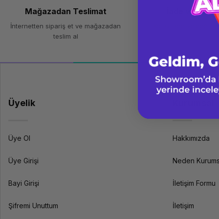
Mağazadan Teslimat
İade ve Deği
İnternetten sipariş et ve mağazadan
Kolay iade ve değişim
teslim al
Üyelik
Kurumsal
Üye Ol
Hakkımızda
Üye Girişi
Neden Kurums
Bayi Girişi
İletişim Formu
Şifremi Unuttum
İletişim