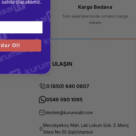
gi sahibi olacaksınız.
venli Alışveriş
Kargo Bedava
 bit SSL sertifikası
Tüm siparişlerinizde ücretsiz kargo
imkanı
dar Ol!
BİZE ULAŞIN
0 (850) 640 0607
0549 590 1095
destek@kurumsalit.com
Mecidiyeköy Mah. Lati Lokum Sok. 2. Meriç
Sitesi No:30 Şişli/İstanbul