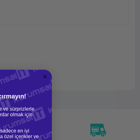
çırmayın!
r ve sürprizlerle
dar olmak için
 sadece en iyi
a özel içerikler ve