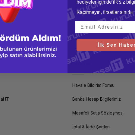
hediyeler için de ilk siz bil
şim
Hızlı Gönderi
Gü
Kaçırmayın, fırsatlar sınırlı!
 imkanı
Saat 15.00'a kadar yapılan
256
siparişlerde aynı gün kargo imkanı
İlk Sen Haber
Alışveriş
Havale Bildirim Formu
al IT
Banka Hesap Bilgilerimiz
Mesafeli Satış Sözleşmesi
İptal & İade Şartları