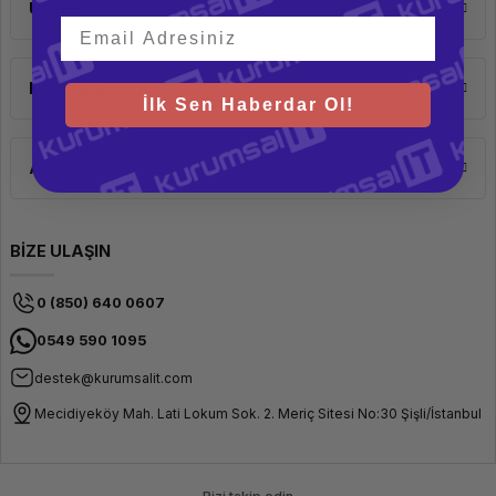
Üyelik
Kurumsal
İlk Sen Haberdar Ol!
Alışveriş
BİZE ULAŞIN
0 (850) 640 0607
0549 590 1095
destek@kurumsalit.com
Mecidiyeköy Mah. Lati Lokum Sok. 2. Meriç Sitesi No:30 Şişli/İstanbul