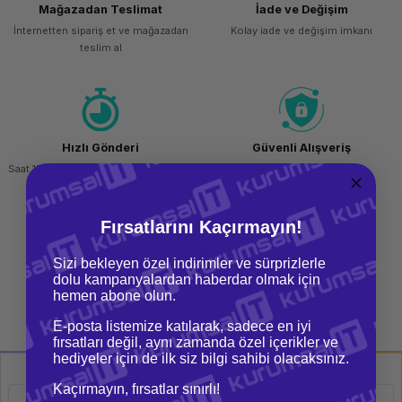
Mağazadan Teslimat
İade ve Değişim
ork Bileşenleri
ek
İnternetten sipariş et ve mağazadan
Kolay iade ve değişim imkanı
teslim al
Hızlı Gönderi
Güvenli Alışveriş
Saat 15.00'a kadar yapılan siparişlerde
256 bit SSL sertifikası
aynı gün kargo imkanı
Fırsatlarını Kaçırmayın!
Sizi bekleyen özel indirimler ve sürprizlerle
dolu kampanyalardan haberdar olmak için
Kargo Bedava
hemen abone olun.
Tüm siparişlerinizde ücretsiz kargo
imkanı
E-posta listemize katılarak, sadece en iyi
fırsatları değil, aynı zamanda özel içerikler ve
hediyeler için de ilk siz bilgi sahibi olacaksınız.
Kaçırmayın, fırsatlar sınırlı!