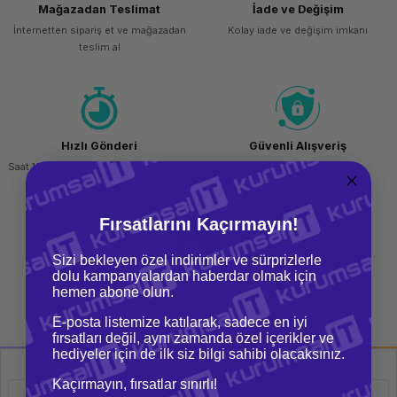
Mağazadan Teslimat
İade ve Değişim
ork Bileşenleri
ek
İnternetten sipariş et ve mağazadan
Kolay iade ve değişim imkanı
teslim al
Hızlı Gönderi
Güvenli Alışveriş
Saat 15.00'a kadar yapılan siparişlerde
256 bit SSL sertifikası
aynı gün kargo imkanı
Fırsatlarını Kaçırmayın!
Sizi bekleyen özel indirimler ve sürprizlerle
dolu kampanyalardan haberdar olmak için
Kargo Bedava
hemen abone olun.
Tüm siparişlerinizde ücretsiz kargo
imkanı
E-posta listemize katılarak, sadece en iyi
fırsatları değil, aynı zamanda özel içerikler ve
hediyeler için de ilk siz bilgi sahibi olacaksınız.
Kaçırmayın, fırsatlar sınırlı!