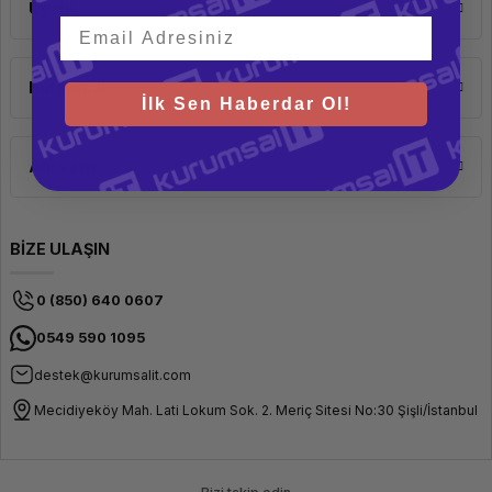
Üyelik
Kurumsal
İlk Sen Haberdar Ol!
Alışveriş
BİZE ULAŞIN
0 (850) 640 0607
0549 590 1095
destek@kurumsalit.com
Mecidiyeköy Mah. Lati Lokum Sok. 2. Meriç Sitesi No:30 Şişli/İstanbul